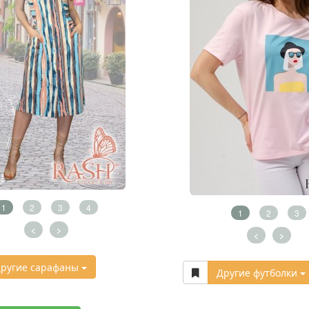
1
2
3
4
1
2
3
<
>
<
>
ругие сарафаны
Другие футболки