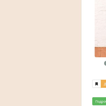
Д
Подро