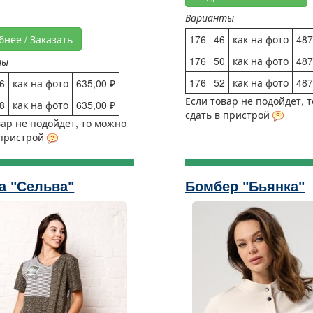
Варианты
бнее / Заказать
176
46
как на фото
487
176
50
как на фото
487
ты
176
52
как на фото
487
6
как на фото
635,00 ₽
Если товар не подойдет, 
8
как на фото
635,00 ₽
сдать в пристрой
вар не подойдет, то можно
 пристрой
а "Сельва"
Бомбер "Бьянка"