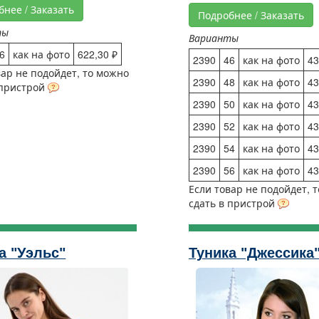
бнее / Заказать
Подробнее / Заказать
ты
Варианты
6
как на фото
622,30 ₽
2390
46
как на фото
43
вар не подойдет, то можно
2390
48
как на фото
43
 пристрой
2390
50
как на фото
43
2390
52
как на фото
43
2390
54
как на фото
43
2390
56
как на фото
43
Если товар не подойдет, 
сдать в пристрой
а "Уэльс"
Туника "Джессика