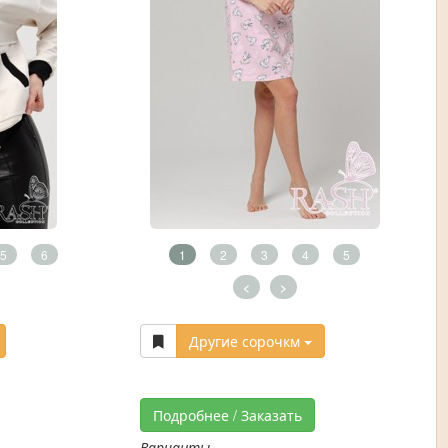
5
6
1
2
3
4
5
<
>
Другие сорочкм
Подробнее / Заказать
Варианты