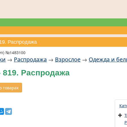
819. Распродажа
уп) №1483100
ки
→
Распродажа
→
Взрослое
→
Одежда и бел
 819. Распродажа
 товарах
Кат
Т
Р