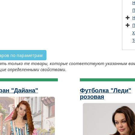
Н
П
Н
П
Х
Т
аров по параметрам
ть только те товары, которые соответствуют указанным вами 
щие определенными свойствами.
ан "Дайана"
Футболка "Леди"
розовая