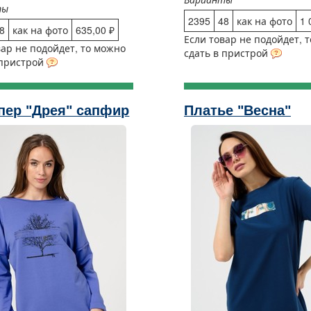
ты
2395
48
как на фото
1 
8
как на фото
635,00 ₽
Если товар не подойдет, 
вар не подойдет, то можно
сдать в пристрой
 пристрой
пер "Дрея" сапфир
Платье "Весна"