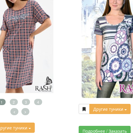
1
2
3
4
Другие туники
<
>
ругие туники
Подробнее / Заказать