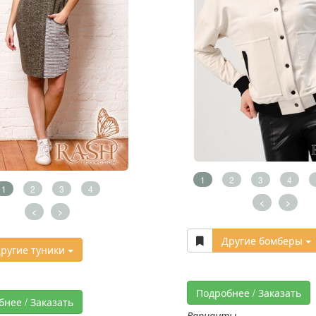
1
2
3
4
1
2
3
4
<
>
<
>
Другие бомберы
ругие туники
Подробнее / Заказать
бнее / Заказать
Варианты