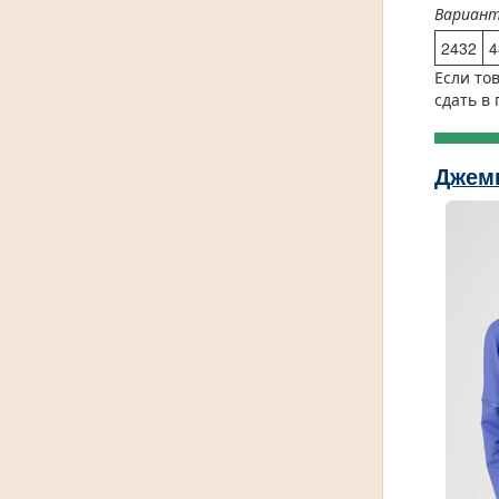
Вариан
2432
4
Если то
сдать в
Джем