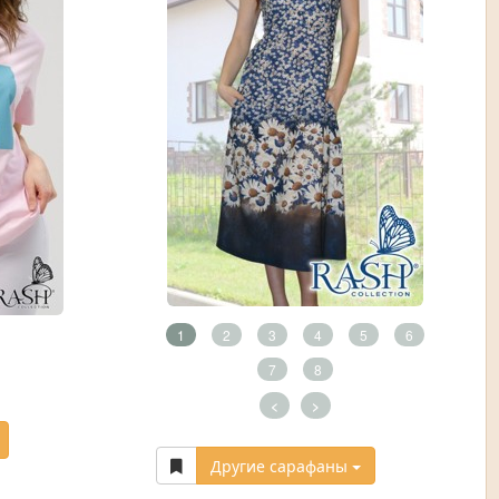
1
2
3
4
5
6
7
8
<
>
Другие сарафаны