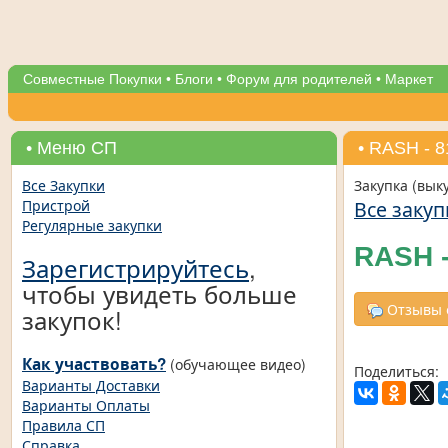
Совместные Покупки
•
Блоги
•
Форум для родителей
•
Маркет
• Меню СП
• RASH - 
Все Закупки
Закупка (вык
Все закуп
Пристрой
Регулярные закупки
RASH -
Зарегистрируйтесь
,
чтобы увидеть больше
Отзывы о
закупок!
Как участвовать?
(обучающее видео)
Поделиться:
Варианты Доставки
Варианты Оплаты
Правила СП
Справка