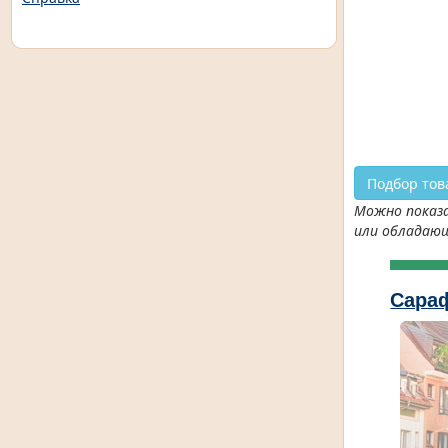
Подбор тов
Можно показа
или обладаю
Сараф