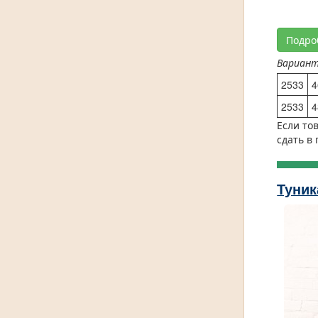
Подро
Вариан
2533
4
2533
4
Если то
сдать в
Туник