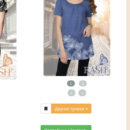
1
2
<
>
Другие туники