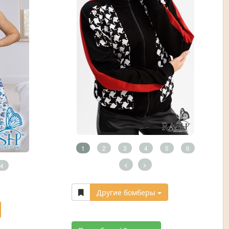
1
2
3
4
5
6
<
>
4
Другие бомберы