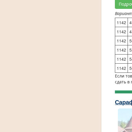
Подро
Вариан
1142
4
1142
4
1142
5
1142
5
1142
5
1142
5
Если то
сдать в
Сараф