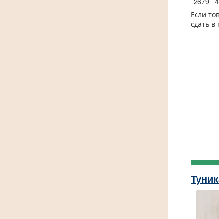
2679
4
Если то
сдать в
Туник