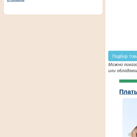
Подбор тов
Можно показа
или обладаю
Плать