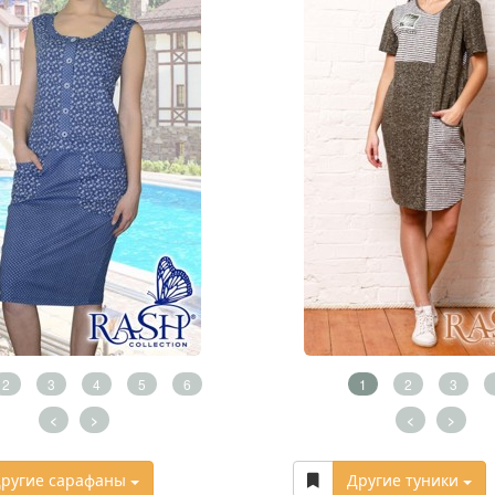
2
3
4
5
6
1
2
3
<
>
<
>
ругие сарафаны
Другие туники