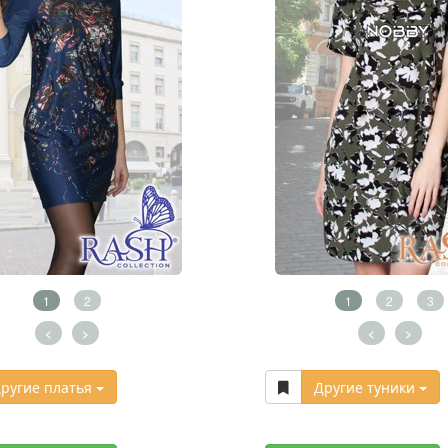
1
2
1
2
3
<
>
<
>
ругие платья
Другие туники