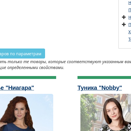
Н
П
Н
П
Х
Т
аров по параметрам
ть только те товары, которые соответствуют указанным вами 
щие определенными свойствами.
е "Ниагара"
Туника "Nobby"