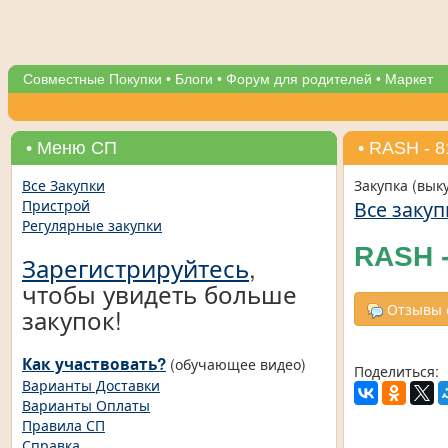
Совместные Покупки
•
Блоги
•
Форум для родителей
•
Маркет
• Меню СП
• RASH - 
Все Закупки
Закупка (вык
Все закуп
Пристрой
Регулярные закупки
RASH -
Зарегистрируйтесь
,
чтобы увидеть больше
Отзывы о
закупок!
Как участвовать?
(обучающее видео)
Поделиться:
Варианты Доставки
Варианты Оплаты
Правила СП
Справка