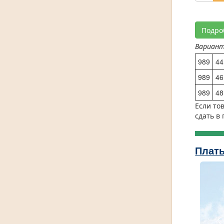
Подро
Вариан
989
44
989
46
989
48
Если то
сдать в
Плать