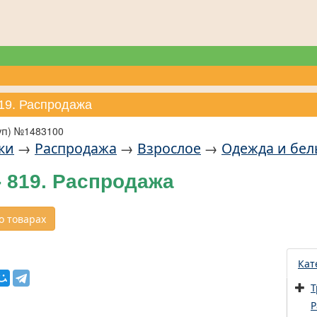
819. Распродажа
уп) №1483100
ки
→
Распродажа
→
Взрослое
→
Одежда и бел
 819. Распродажа
 товарах
Кат
Т
Р