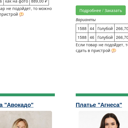
6
как на фото
889,00 ₽
вар не подойдет, то можно
Подробнее / Заказать
 пристрой
Варианты
1588
44
Голубой
266,70
1588
46
Голубой
266,70
Если товар не подойдет, 
сдать в пристрой
а "Авокадо"
Платье "Агнеса"