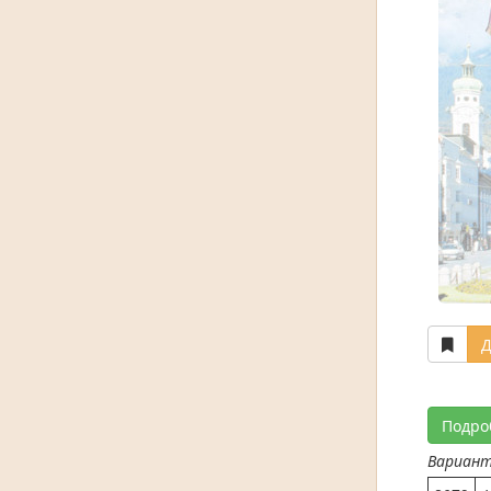
Д
Подро
Вариан