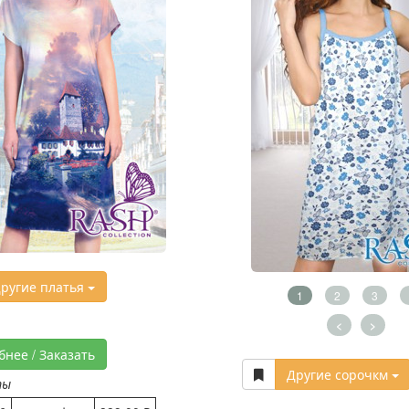
ругие платья
1
2
3
<
>
бнее / Заказать
Другие сорочкм
ты