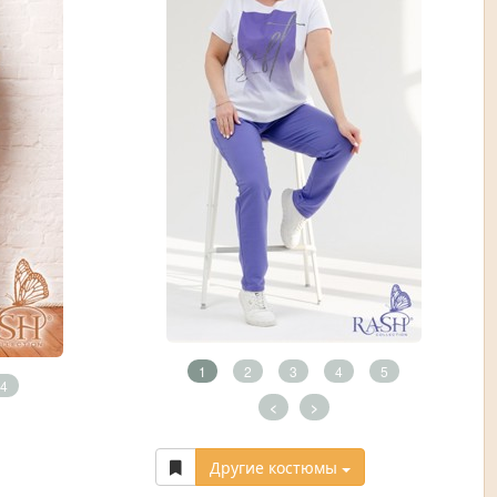
1
2
3
4
5
4
<
>
Другие костюмы