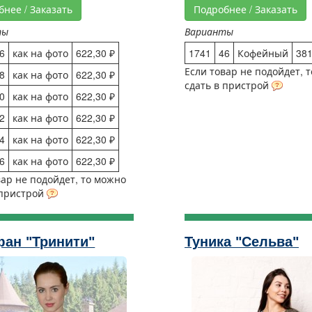
бнее / Заказать
Подробнее / Заказать
ты
Варианты
6
как на фото
622,30 ₽
1741
46
Кофейный
381
Если товар не подойдет, 
8
как на фото
622,30 ₽
сдать в пристрой
0
как на фото
622,30 ₽
2
как на фото
622,30 ₽
4
как на фото
622,30 ₽
6
как на фото
622,30 ₽
вар не подойдет, то можно
 пристрой
ан "Тринити"
Туника "Сельва"