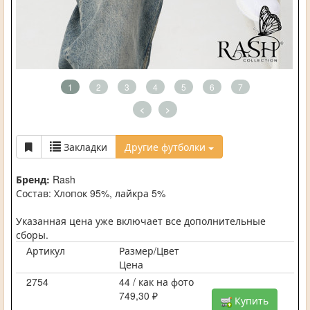
1
2
3
4
5
6
7
<
>
Закладки
Другие футболки
Бренд:
Rash
Состав: Хлопок 95%, лайкра 5%
Указанная цена уже включает все дополнительные
сборы.
Артикул
Размер/Цвет
Цена
2754
44 / как на фото
749,30 ₽
Купить