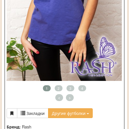
1
2
3
4
<
>
Закладки
Другие футболки
Бренд:
Rash