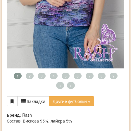
1
2
3
4
5
6
7
8
9
<
>
Закладки
Другие футболки
Бренд:
Rash
Состав: Вискоза 95%, лайкра 5%