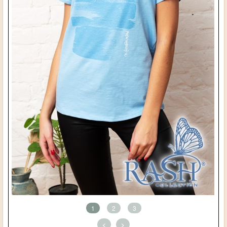
1
2
3
<
>