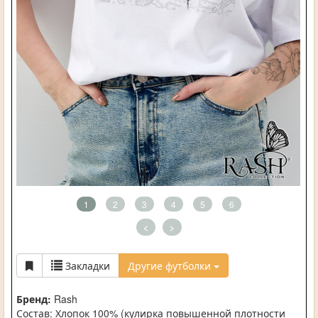
1
2
3
4
5
6
<
>
Закладки
Другие футболки
Бренд:
Rash
Состав: Хлопок 100% (кулирка повышенной плотности