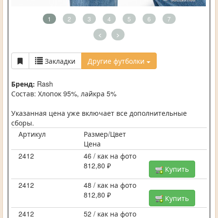
1
2
3
4
5
6
7
<
>
Закладки
Другие футболки
Бренд:
Rash
Состав: Хлопок 95%, лайкра 5%
Указанная цена уже включает все дополнительные
сборы.
Артикул
Размер/Цвет
Цена
2412
46 / как на фото
812,80 ₽
Купить
2412
48 / как на фото
812,80 ₽
Купить
2412
52 / как на фото