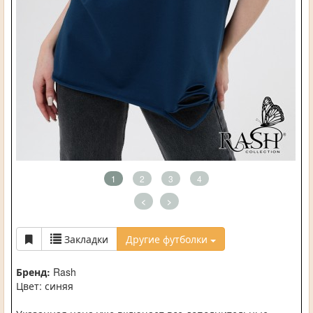
1
2
3
4
<
>
Закладки
Другие футболки
Бренд:
Rash
Цвет: синяя