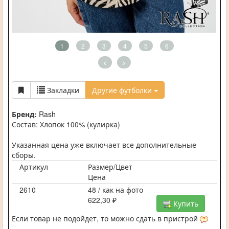
1
2
3
4
5
6
<
>
Закладки
Другие футболки
Бренд:
Rash
Состав: Хлопок 100% (кулирка)
Указанная цена уже включает все дополнительные
сборы.
Артикул
Размер/Цвет
Цена
2610
48 / как на фото
622,30 ₽
Купить
Если товар не подойдет, то можно сдать в пристрой