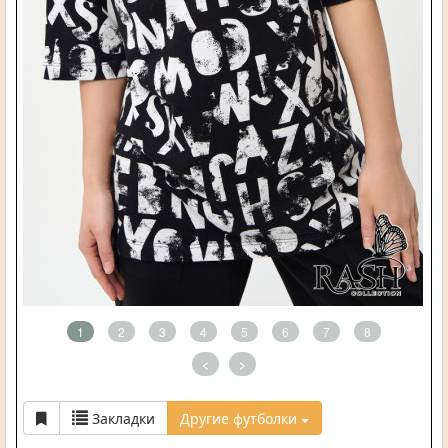
1
2
3
4
5
6
7
8
<
>
Закладки
Другие футболки