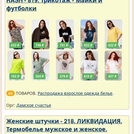
футболки
622 ₽
749 ₽
781 ₽
622 ₽
622 ₽
762 ₽
584 ₽
578 ₽
616 ₽
427 ₽
ТОВАРОВ.
Распродажа взрослое одежда белье
.
65
Орг:
Дамское счастье
Женские штучки - 218. ЛИКВИДАЦИЯ.
Термобелье мужское и женское.