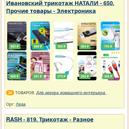
Ивановский трикотаж НАТАЛИ - 650.
Прочие товары - Электроника
883 ₽
699 ₽
305 ₽
584 ₽
743 ₽
806 ₽
591 ₽
273 ₽
362 ₽
356 ₽
ТОВАРОВ.
Для декора домашнего интерьера
.
28
Орг:
Леда
RASH - 819. Трикотаж - Разное