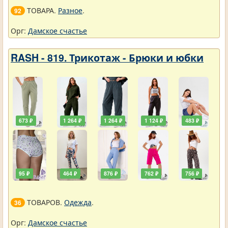
ТОВАРА.
Разное
.
92
Орг:
Дамское счастье
RASH - 819. Трикотаж - Брюки и юбки
673 ₽
1 264 ₽
1 264 ₽
1 124 ₽
483 ₽
95 ₽
464 ₽
876 ₽
762 ₽
756 ₽
ТОВАРОВ.
Одежда
.
36
Орг:
Дамское счастье