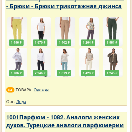
- Брюки - Брюки трикотажная джинса
1 456 ₽
1 870 ₽
1 402 ₽
1 264 ₽
1 581 ₽
1 706 ₽
2 246 ₽
1 619 ₽
1 423 ₽
1 245 ₽
ТОВАРА.
Одежда
.
64
Орг:
Леда
1001Парфюм - 1082. Аналоги женских
духов. Турецкие аналоги парфюмерии