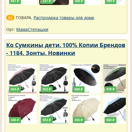
847 ₽
237 ₽
356 ₽
999 ₽
ТОВАРА.
Распродажа товары для дома
.
52
Орг:
МамаСтепашки
Ко Сумкины дети. 100% Копии Брендов
- 1184. Зонты. Новинки
953 ₽
953 ₽
699 ₽
978 ₽
445 ₽
953 ₽
445 ₽
660 ₽