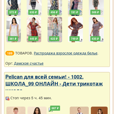
572 ₽
635 ₽
456 ₽
191 ₽
508 ₽
381 ₽
445 ₽
622 ₽
749 ₽
635 ₽
ТОВАРОВ.
Распродажа взрослое одежда белье
.
189
Орг:
Дамское счастье
Pelican для всей семьи! - 1002.
ШКОЛА_99 ОНЛАЙН - Дети трикотаж
школа
Стоп через 5 ч. 45 мин.
687 ₽