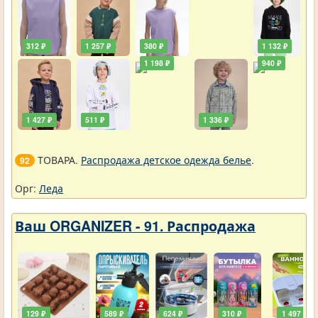
312 ₽
1 257 ₽
380 ₽
1 132 ₽
1 198 ₽
940 ₽
1 427 ₽
511 ₽
1 336 ₽
ТОВАРА.
Распродажа детское одежда белье
.
92
Орг:
Леда
Ваш ORGANIZER - 91. Распродажа
129 ₽
589 ₽
624 ₽
310 ₽
1 497 ₽