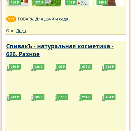
166 ₽
171 ₽
153 ₽
149 ₽
ТОВАРА.
Для дачи и сада
.
173
Орг:
Леда
СпивакЪ - натуральная косметика -
626. Разное
260 ₽
226 ₽
95 ₽
677 ₽
313 ₽
243 ₽
305 ₽
677 ₽
294 ₽
434 ₽