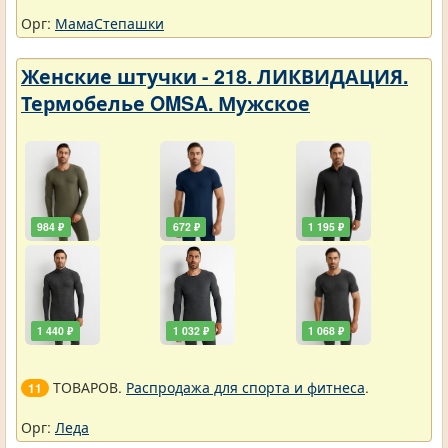
Орг:
МамаСтепашки
Женские штучки - 218. ЛИКВИДАЦИЯ.
Термобелье OMSA. Мужское
984 ₽
672 ₽
1 195 ₽
1 440 ₽
1 032 ₽
1 068 ₽
ТОВАРОВ.
Распродажа для спорта и фитнеса
.
11
Орг:
Леда