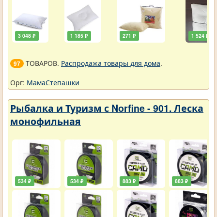
3 048 ₽
1 185 ₽
271 ₽
1 524 ₽
ТОВАРОВ.
Распродажа товары для дома
.
97
Орг:
МамаСтепашки
Рыбалка и Туризм с Norfine - 901. Леска
монофильная
534 ₽
534 ₽
883 ₽
883 ₽