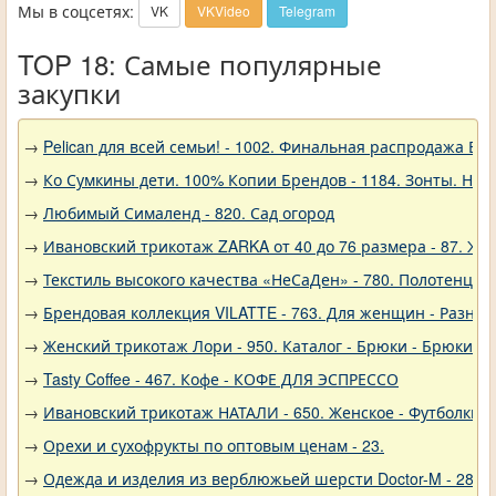
Мы в соцсетях:
VK
VKVideo
Telegram
TOP 18: Самые популярные
закупки
→
Pelican для всей семьи! - 1002. Финальная распродажа
→
Ко Сумкины дети. 100% Копии Брендов - 1184. Зонты. Нов
→
Любимый Сималенд - 820. Сад огород
→
Ивановский трикотаж ZARKA от 40 до 76 размера - 87. Же
→
Текстиль высокого качества «НеСаДен» - 780. Полотенца 
→
Брендовая коллекция VILATTE - 763. Для женщин - Разное
→
Женский трикотаж Лори - 950. Каталог - Брюки - Брюки к
→
Tasty Coffee - 467. Кофе - КОФЕ ДЛЯ ЭСПРЕССО
→
Ивановский трикотаж НАТАЛИ - 650. Женское - Футболки, 
→
Орехи и сухофрукты по оптовым ценам - 23.
→
Одежда и изделия из верблюжьей шерсти Doctor-M - 288