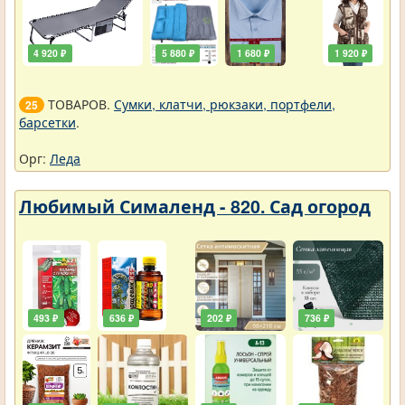
4 920 ₽
5 880 ₽
1 680 ₽
1 920 ₽
ТОВАРОВ.
Сумки, клатчи, рюкзаки, портфели,
25
барсетки
.
Орг:
Леда
Любимый Сималенд - 820. Сад огород
493 ₽
636 ₽
202 ₽
736 ₽