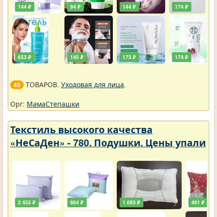
144 ₽
94 ₽
144 ₽
174 ₽
653 ₽
145 ₽
173 ₽
174 ₽
ТОВАРОВ.
Уходовая для лица
.
45
Орг:
МамаСтепашки
Текстиль высокого качества
«НеСаДен» - 780. Подушки. Цены упали
2 455 ₽
864 ₽
1 693 ₽
491 ₽