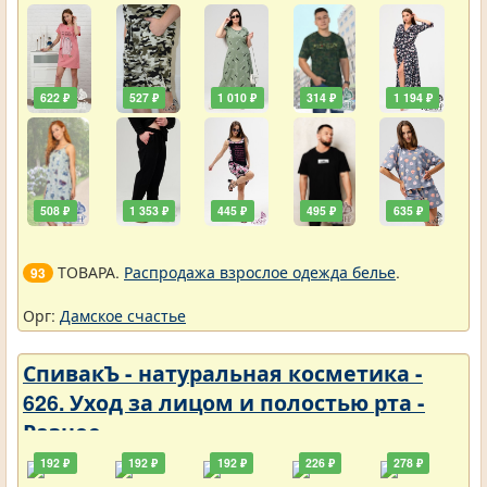
622 ₽
527 ₽
1 010 ₽
314 ₽
1 194 ₽
508 ₽
1 353 ₽
445 ₽
495 ₽
635 ₽
ТОВАРА.
Распродажа взрослое одежда белье
.
93
Орг:
Дамское счастье
СпивакЪ - натуральная косметика -
626. Уход за лицом и полостью рта -
Разное
192 ₽
192 ₽
192 ₽
226 ₽
278 ₽