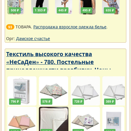
508 ₽
1 353 ₽
445 ₽
495 ₽
635 ₽
ТОВАРА.
Распродажа взрослое одежда белье
.
93
Орг:
Дамское счастье
Текстиль высокого качества
«НеСаДен» - 780. Постельные
принадлежности вразбивку. Цены
упали
796 ₽
576 ₽
728 ₽
389 ₽