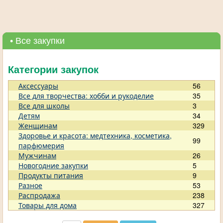
• Все закупки
Категории закупок
Аксессуары
56
Все для творчества: хобби и рукоделие
35
Все для школы
3
Детям
34
Женщинам
329
Здоровье и красота: медтехника, косметика,
99
парфюмерия
Мужчинам
26
Новогодние закупки
5
Продукты питания
9
Разное
53
Распродажа
238
Товары для дома
327