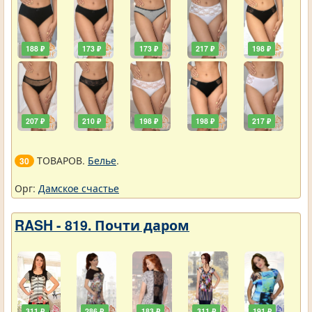
188 ₽
173 ₽
173 ₽
217 ₽
198 ₽
207 ₽
210 ₽
198 ₽
198 ₽
217 ₽
ТОВАРОВ.
Белье
.
30
Орг:
Дамское счастье
RASH - 819. Почти даром
311 ₽
286 ₽
183 ₽
311 ₽
191 ₽