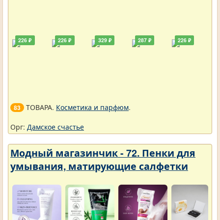
226 ₽
226 ₽
329 ₽
287 ₽
226 ₽
ТОВАРА.
Косметика и парфюм
.
83
Орг:
Дамское счастье
Модный магазинчик - 72. Пенки для
умывания, матирующие салфетки