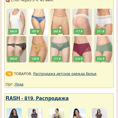
340 ₽
197 ₽
265 ₽
117 ₽
211 ₽
293 ₽
138 ₽
171 ₽
216 ₽
232 ₽
ТОВАРОВ.
Распродажа детское одежда белье
.
78
Орг:
Леда
RASH - 819. Распродажа