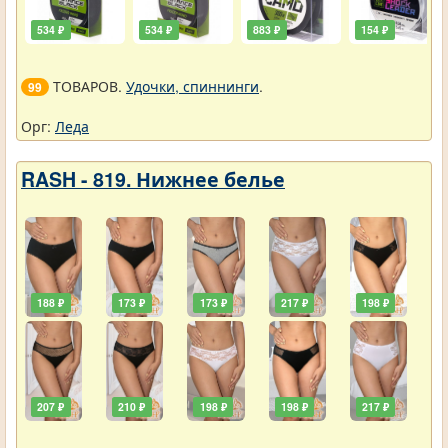
534 ₽
534 ₽
883 ₽
154 ₽
ТОВАРОВ.
Удочки, спиннинги
.
99
Орг:
Леда
RASH - 819. Нижнее белье
188 ₽
173 ₽
173 ₽
217 ₽
198 ₽
207 ₽
210 ₽
198 ₽
198 ₽
217 ₽