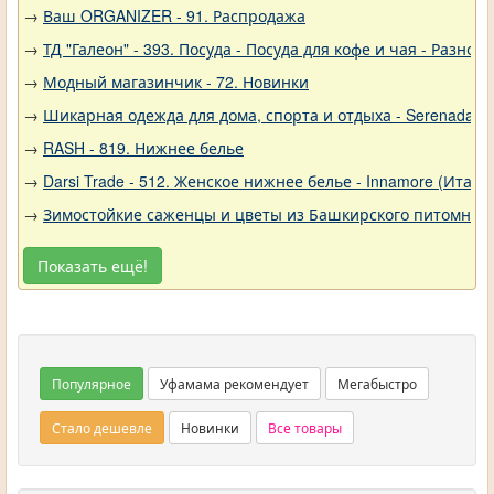
→
Ваш ORGANIZER - 91. Распродажа
→
ТД "Галеон" - 393. Посуда - Посуда для кофе и чая - Разное
→
Модный магазинчик - 72. Новинки
→
Шикарная одежда для дома, спорта и отдыха - Serenada - 
→
RASH - 819. Нижнее белье
→
Darsi Trade - 512. Женское нижнее белье - Innamore (Итали
→
Зимостойкие саженцы и цветы из Башкирского питомника 
Показать ещё!
Популярное
Уфамама рекомендует
Мегабыстро
Стало дешевле
Новинки
Все товары