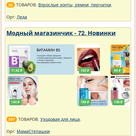
ТОВАРОВ.
Взрослые зонты, ремни, перчатки
.
25
Орг:
Леда
Модный магазинчик - 72. Новинки
11,62 ₽
145 ₽
94 ₽
144 ₽
189 ₽
138 ₽
ТОВАРОВ.
Уходовая для лица
.
597
Орг:
МамаСтепашки