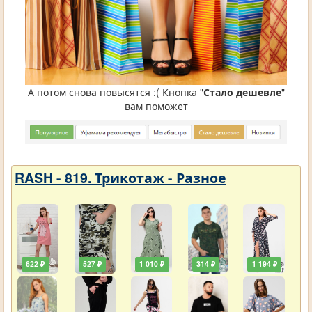
А потом снова повысятся :( Кнопка "
Стало дешевле
"
вам поможет
RASH - 819. Трикотаж - Разное
622 ₽
527 ₽
1 010 ₽
314 ₽
1 194 ₽