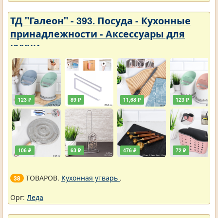
ТД "Галеон" - 393. Посуда - Кухонные
принадлежности - Аксессуары для
кухни
123 ₽
89 ₽
11,68 ₽
123 ₽
106 ₽
63 ₽
476 ₽
72 ₽
ТОВАРОВ.
Кухонная утварь
.
38
Орг:
Леда