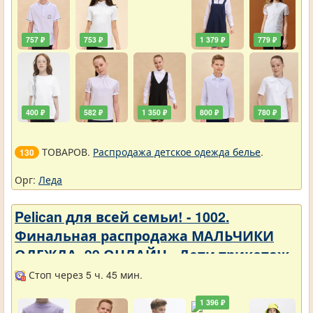
757 ₽
753 ₽
1 379 ₽
779 ₽
400 ₽
582 ₽
1 350 ₽
800 ₽
780 ₽
ТОВАРОВ.
Распродажа детское одежда белье
.
130
Орг:
Леда
Pelican для всей семьи! - 1002.
Финальная распродажа МАЛЬЧИКИ
ОДЕЖДА_99 ОНЛАЙН - Дети трикотаж -
Разное
Стоп через 5 ч. 45 мин.
1 396 ₽