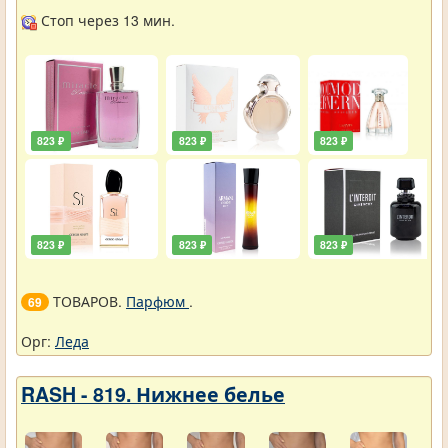
Стоп через 13 мин.
823 ₽
823 ₽
823 ₽
823 ₽
823 ₽
823 ₽
ТОВАРОВ.
Парфюм
.
69
Орг:
Леда
RASH - 819. Нижнее белье