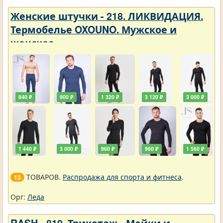
Женские штучки - 218. ЛИКВИДАЦИЯ.
Термобелье OXOUNO. Мужское и
женское
840 ₽
900 ₽
1 320 ₽
3 120 ₽
3 000 ₽
1 440 ₽
3 000 ₽
960 ₽
960 ₽
1 560 ₽
ТОВАРОВ.
Распродажа для спорта и фитнеса
.
13
Орг:
Леда
RASH - 819. Трикотаж - Майки и