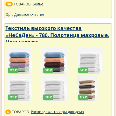
ТОВАРОВ.
Белье
.
30
Орг:
Дамское счастье
Текстиль высокого качества
«НеСаДен» - 780. Полотенца махровые.
Цены упали
229 ₽
500 ₽
643 ₽
229 ₽
330 ₽
112 ₽
ТОВАРОВ.
Распродажа товары для дома
.
6