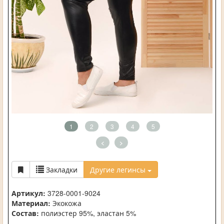
1
2
3
4
5
<
>
Закладки
Другие легинсы
Артикул:
3728-0001-9024
Материал:
Экокожа
Состав:
полиэстер 95%, эластан 5%