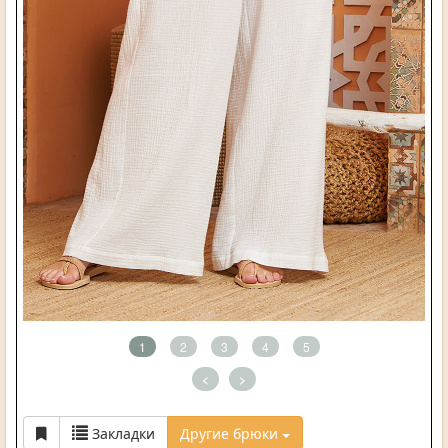
1
2
3
4
5
<
>
Закладки
Другие брюки