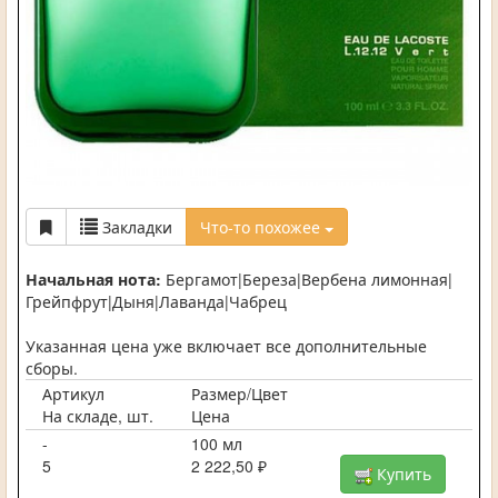
Закладки
Что-то похожее
Начальная нота:
Бергамот|Береза|Вербена лимонная|
Грейпфрут|Дыня|Лаванда|Чабрец
Указанная цена уже включает все дополнительные
сборы.
Артикул
Размер/Цвет
На складе, шт.
Цена
-
100 мл
5
2 222,50 ₽
Купить