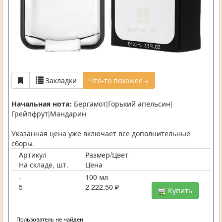
Закладки
Что-то похожее
Начальная нота:
Бергамот|Горький апельсин|
Грейпфрут|Мандарин
Указанная цена уже включает все дополнительные
сборы.
Артикул
Размер/Цвет
На складе, шт.
Цена
-
100 мл
5
2 222,50 ₽
Купить
Пользователь не найден