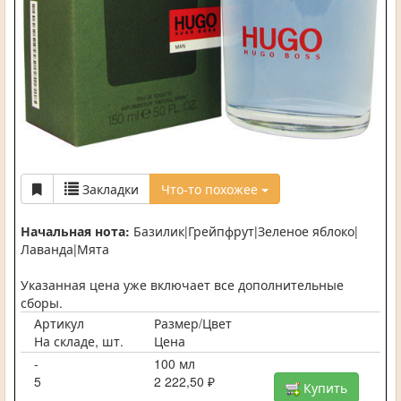
Закладки
Что-то похожее
Начальная нота:
Базилик|Грейпфрут|Зеленое яблоко|
Лаванда|Мята
Указанная цена уже включает все дополнительные
сборы.
Артикул
Размер/Цвет
На складе, шт.
Цена
-
100 мл
5
2 222,50 ₽
Купить