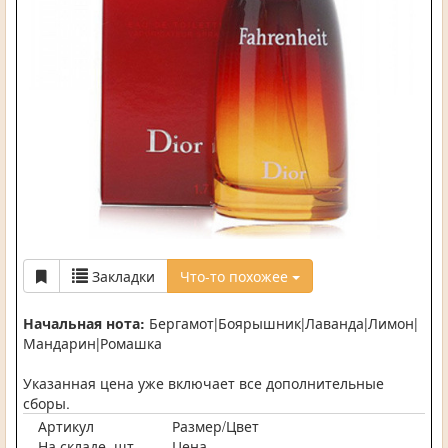
Закладки
Что-то похожее
Начальная нота:
Бергамот|Боярышник|Лаванда|Лимон|
Мандарин|Ромашка
Указанная цена уже включает все дополнительные
сборы.
Артикул
Размер/Цвет
На складе, шт.
Цена