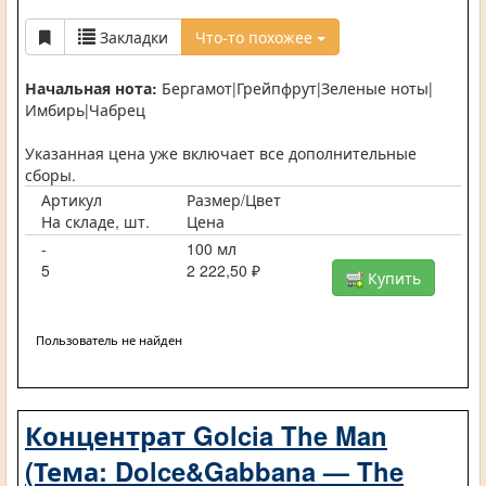
Закладки
Что-то похожее
Начальная нота:
Бергамот|Грейпфрут|Зеленые ноты|
Имбирь|Чабрец
Указанная цена уже включает все дополнительные
сборы.
Артикул
Размер/Цвет
На складе, шт.
Цена
-
100 мл
5
2 222,50 ₽
Купить
Пользователь не найден
Концентрат Golcia The Man
(Тема: Dolce&Gabbana — The