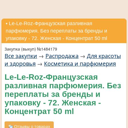
• Le-Le-Roz-Французская разливная
парфюмерия. Без переплаты за бренды и
упаковку - 72. Женская - Концентрат 50 ml
Закупка (выкуп) №1484179
Все закупки
→
Распродажа
→
Для красоты
и здоровья
→
Косметика и парфюмерия
Le-Le-Roz-Французская
разливная парфюмерия. Без
переплаты за бренды и
упаковку - 72. Женская -
Концентрат 50 ml
Отзывы о товарах