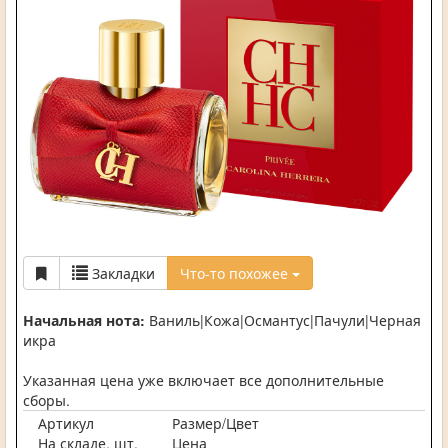
Закладки
Что-то похожее
Начальная нота:
Ваниль|Кожа|Османтус|Пачули|Черная
икра
Указанная цена уже включает все дополнительные
сборы.
Артикул
Размер/Цвет
На складе, шт.
Цена