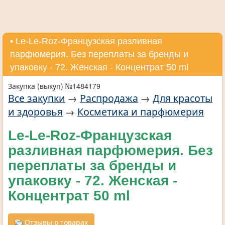
• Le-Le-Roz-Французская разливная
парфюмерия. Без переплаты за бренды и
упаковку - 72. Женская - Концентрат 50 ml
Закупка (выкуп) №1484179
Все закупки
→
Распродажа
→
Для красоты
и здоровья
→
Косметика и парфюмерия
Le-Le-Roz-Французская
разливная парфюмерия. Без
переплаты за бренды и
упаковку - 72. Женская -
Концентрат 50 ml
Отзывы о товарах