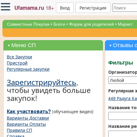
18+
Ufamama.ru
Вход
Регистрация
Совместные Покупки
•
Блоги
•
Форум для родителей
•
Маркет
• Меню СП
• Отзывы 
Все Закупки
Пристрой
Фильтры
Регулярные закупки
Организато
Зарегистрируйтесь
,
чтобы увидеть больше
Регулярная 
закупок!
449 Радуга К
Название то
Как участвовать?
(обучающее видео)
Варианты Доставки
Варианты Оплаты
Название ре
Правила СП
Справка