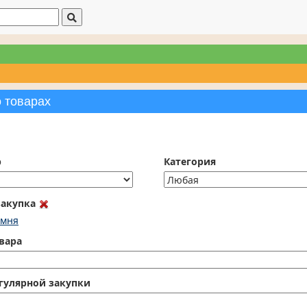
о товарах
р
Категория
закупка
амня
вара
гулярной закупки