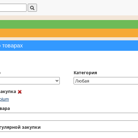
о товарах
р
Категория
закупка
pium
вара
гулярной закупки