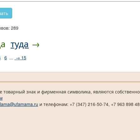
вов: 289
да
туда
→
5
6
...
→ 15
е товарный знак и фирменная символика, являются собственно
м
klama@ufamama.ru
и телефонам: +7 (347) 216-50-74, +7 963 898