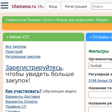
18+
Ufamama.ru
Вход
Регистрация
Совместные Покупки
•
Блоги
•
Форум для родителей
•
Маркет
• Меню СП
• Отзывы 
Все Закупки
Пристрой
Фильтры
Регулярные закупки
Организато
Зарегистрируйтесь
,
чтобы увидеть больше
Регулярная 
закупок!
3198 Белье O
Название то
Как участвовать?
(обучающее видео)
Варианты Доставки
Варианты Оплаты
Название ре
Правила СП
Справка