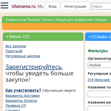
18+
Ufamama.ru
Вход
Регистрация
Совместные Покупки
•
Блоги
•
Форум для родителей
•
Маркет
• Меню СП
• Отзывы 
Все Закупки
Пристрой
Фильтры
Регулярные закупки
Организато
Зарегистрируйтесь
,
чтобы увидеть больше
Регулярная 
закупок!
319 Женские
Название то
Как участвовать?
(обучающее видео)
Варианты Доставки
Варианты Оплаты
Название ре
Правила СП
Справка