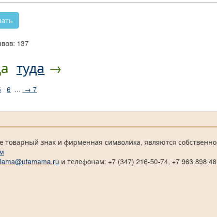
вов: 137
да
туда
→
5
6
...
→ 7
е товарный знак и фирменная символика, являются собственно
м
klama@ufamama.ru
и телефонам: +7 (347) 216-50-74, +7 963 898