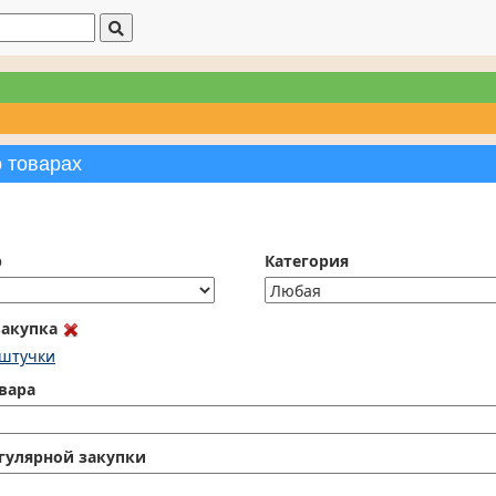
о товарах
р
Категория
закупка
 штучки
вара
гулярной закупки