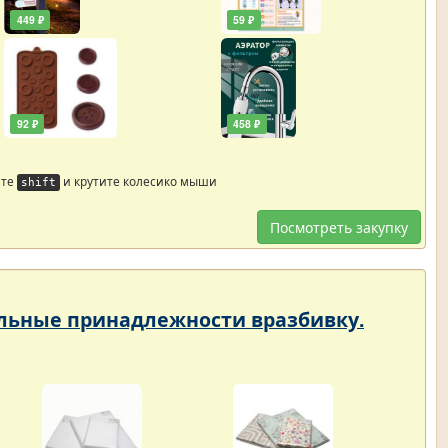
449 ₽
59 ₽
92 ₽
458 ₽
йте
и крутите колесико мыши
shift
Посмотреть закупку
тельные принадлежности вразбивку.