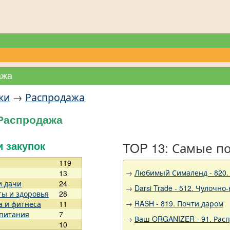
ажа
ки
→
Распродажа
 Распродажа
TOP 13: Самые п
и закупок
119
→
Любимый Сималенд - 820.
13
и дачи
24
→
Darsi Trade - 512. Чулочно
ты и здоровья
28
→
RASH - 819. Почти даром
а и фитнеса
11
 питания
7
→
Ваш ORGANIZER - 91. Рас
10