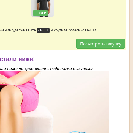
1 068 ₽
ажений удерживайте
и крутите колесико мыши
shift
Посмотреть закупку
 стали ниже!
ла ниже по сравнению с недавними выкупами