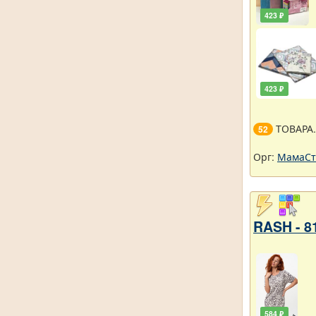
423 ₽
423 ₽
ТОВАРА
52
Орг:
МамаСт
RASH - 8
584 ₽