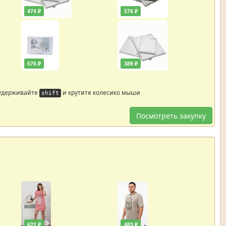
474 ₽
576 ₽
576 ₽
389 ₽
 удерживайте
и крутите колесико мыши
shift
Посмотреть закупку
622 ₽
483 ₽