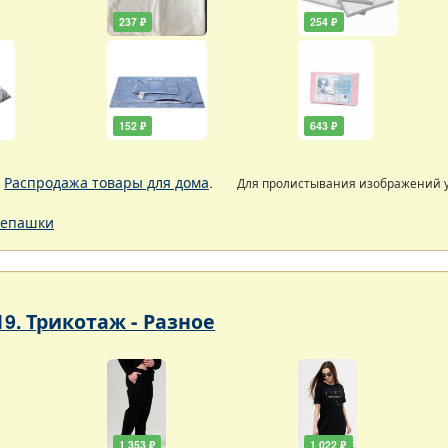
237 ₽
254 ₽
152 ₽
643 ₽
.
Распродажа товары для дома
.
Для пролистывания изображений
епашки
19. Трикотаж - Разное
1 353 ₽
1 022 ₽