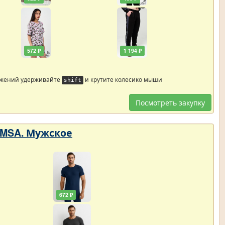
572 ₽
1 194 ₽
ажений удерживайте
и крутите колесико мыши
shift
Посмотреть закупку
OMSA. Мужское
672 ₽