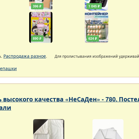
396 ₽
1 045 ₽
890 ₽
624 ₽
А.
Распродажа разное
.
Для пролистывания изображений удержива
епашки
ь высокого качества «НеСаДен» - 780. Пос
али