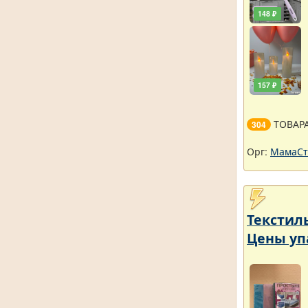
148 ₽
157 ₽
ТОВАР
304
Орг:
МамаСт
Текстил
Цены уп