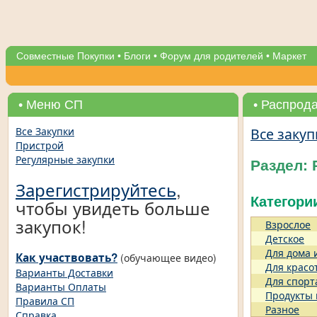
Совместные Покупки
•
Блоги
•
Форум для родителей
•
Маркет
• Меню СП
• Распрод
Все закуп
Все Закупки
Пристрой
Регулярные закупки
Раздел:
Зарегистрируйтесь
,
Категори
чтобы увидеть больше
закупок!
Взрослое
Детское
Для дома 
Как участвовать?
(обучающее видео)
Для красо
Варианты Доставки
Для спорт
Варианты Оплаты
Продукты
Правила СП
Разное
Справка