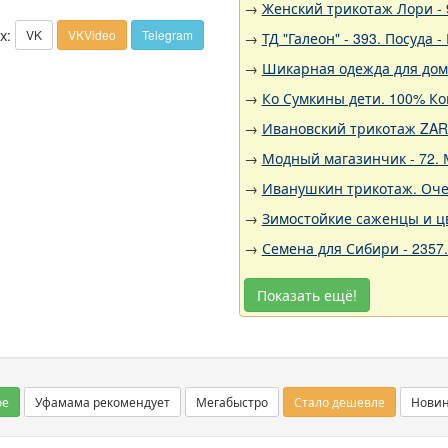
→
Женский трикотаж Лори - 
х:
VK
VKVideo
Telegram
→
ТД "Галеон" - 393. Посуда
→
Шикарная одежда для дома,
→
Ко Сумкины дети. 100% Ко
→
Ивановский трикотаж ZARK
→
Модный магазинчик - 72. 
→
Иванушкин трикотаж. Оче
→
Зимостойкие саженцы и цв
→
Семена для Сибири - 2357
Показать ещё!
ое
Уфамама рекомендует
Мегабыстро
Стало дешевле
Нови