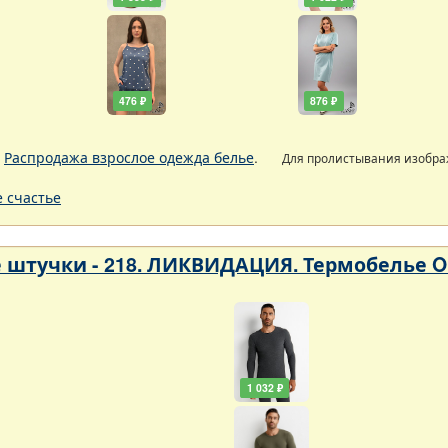
476 ₽
876 ₽
.
Распродажа взрослое одежда белье
.
Для пролистывания изобр
 счастье
 штучки - 218. ЛИКВИДАЦИЯ. Термобелье 
1 032 ₽