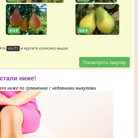
613 ₽
920 ₽
йте
и крутите колесико мыши
shift
Посмотреть закупку
 стали ниже!
ла ниже по сравнению с недавними выкупами