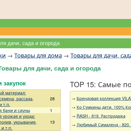
ля дачи, сада и огорода
ки
→
Товары для дома
→
Товары для дачи, сад
Товары для дачи, сада и огорода
TOP 15: Самые п
и закупок
й материал:
→
Брендовая коллекция VILA
семена, рассада,
28
 т.п.
→
Ко Сумкины дети. 100% Ко
я бани и сауны
1
→
RASH - 819. Распродажа
я урожая и ухода:
полив, укрывание,
13
→
Любимый Сималенд - 820. 
и т.п.