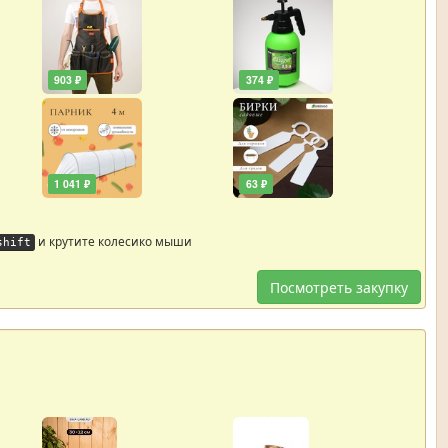
903 ₽
374 ₽
1 041 ₽
63 ₽
и крутите колесико мыши
shift
Посмотреть закупку