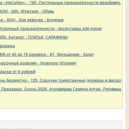
ва «НеСаДен» - 780. Постельные принадлежности вразбивку. Це
ЛИ - 650. Мужское - Обувь
и - 6041. Для девочек - Ботинки
 - Кухонные принадлежности - Аксессуары для кухни
950. Каталог - ПЛАТЬЯ, САРАФАНЫ
продажа
A от 40 до 76 размера - 87. Женщинам - Халат
о-носочные изделия - Innamore (Италия)
Маски от 6 рублей
ь бюджетно - 125. Cорочки трикотажные (кулирка и вискоза) от
. Предзаказ. Осень 2026. Агрофирма Семена Алтая. Луковицы. 