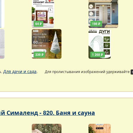
64 ₽
198 ₽
339 ₽
1 268 ₽
А.
Для дачи и сада
.
Для пролистывания изображений удерживайте
 Сималенд - 820. Баня и сауна