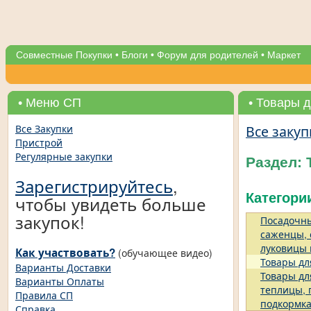
Совместные Покупки
•
Блоги
•
Форум для родителей
•
Маркет
• Меню СП
• Товары д
Все закуп
Все Закупки
Пристрой
Регулярные закупки
Раздел: 
Зарегистрируйтесь
,
Категори
чтобы увидеть больше
закупок!
Посадочны
саженцы, 
луковицы и
Как участвовать?
(обучающее видео)
Товары дл
Варианты Доставки
Товары дл
Варианты Оплаты
теплицы, 
Правила СП
подкормка 
Справка