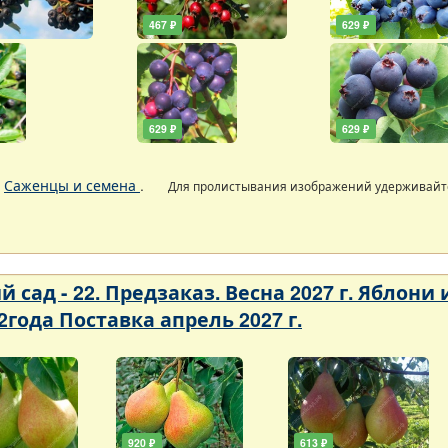
467 ₽
629 ₽
629 ₽
629 ₽
.
Саженцы и семена
.
Для пролистывания изображений удерживай
 сад - 22. Предзаказ. Весна 2027 г. Яблони
2года Поставка апрель 2027 г.
920 ₽
613 ₽