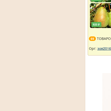
920 ₽
ТОВАРО
69
Орг:
зоя2016