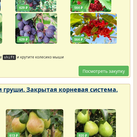
629 ₽
564 ₽
629 ₽
564 ₽
те
и крутите колесико мыши
shift
Посмотреть закупку
 и груши. Закрытая корневая система.
613 ₽
920 ₽