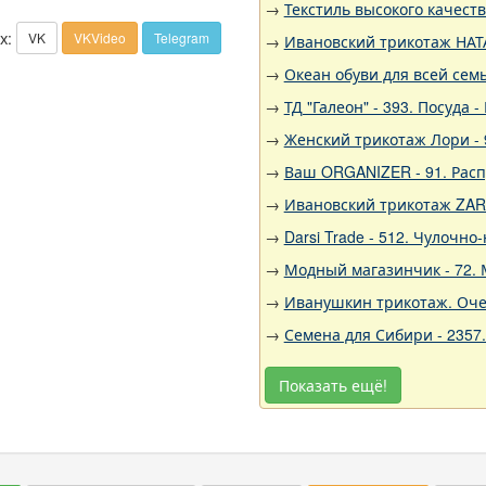
→
Текстиль высокого качест
х:
VK
VKVideo
Telegram
→
Ивановский трикотаж НАТА
→
Океан обуви для всей семь
→
ТД "Галеон" - 393. Посуда
→
Женский трикотаж Лори - 
→
Ваш ORGANIZER - 91. Рас
→
Ивановский трикотаж ZARK
→
Darsi Trade - 512. Чулочн
→
Модный магазинчик - 72. 
→
Иванушкин трикотаж. Очен
→
Семена для Сибири - 2357
Показать ещё!