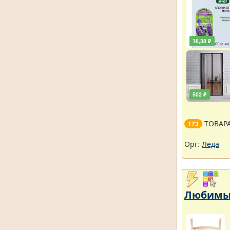
16,38 ₽
502 ₽
ТОВАР
173
Орг:
Леда
Любимый