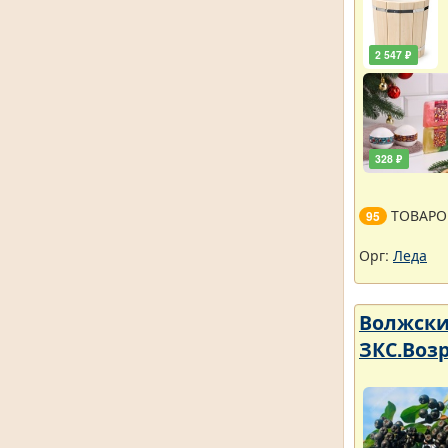
2 547 ₽
328 ₽
ТОВАРО
95
Орг:
Леда
Волжский
ЗКС.Возр