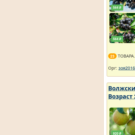
564 ₽
564 ₽
ТОВАРА
23
Орг:
зоя2016
Волжский
Возраст 
920 ₽