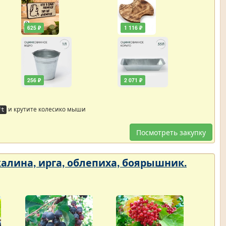
625 ₽
1 116 ₽
256 ₽
2 071 ₽
и крутите колесико мыши
ft
Посмотреть закупку
 калина, ирга, облепиха, боярышник.