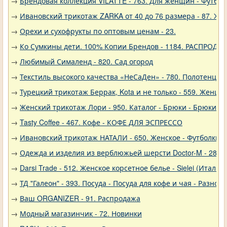
→
Брендовая коллекция VILATTE - 763. Для женщин - Футбол
→
Ивановский трикотаж ZARKA от 40 до 76 размера - 87. Же
→
Орехи и сухофрукты по оптовым ценам - 23.
→
Ко Сумкины дети. 100% Копии Брендов - 1184. РАСПРОДА
→
Любимый Сималенд - 820. Сад огород
→
Текстиль высокого качества «НеСаДен» - 780. Полотенца 
→
Турецкий трикотаж Беррак, Kota и не только - 559. Женщи
→
Женский трикотаж Лори - 950. Каталог - Брюки - Брюки к
→
Tasty Coffee - 467. Кофе - КОФЕ ДЛЯ ЭСПРЕССО
→
Ивановский трикотаж НАТАЛИ - 650. Женское - Футболки, 
→
Одежда и изделия из верблюжьей шерсти Doctor-M - 288
→
Darsi Trade - 512. Женское корсетное белье - Sielei (Италия)
→
ТД "Галеон" - 393. Посуда - Посуда для кофе и чая - Разное
→
Ваш ORGANIZER - 91. Распродажа
→
Модный магазинчик - 72. Новинки