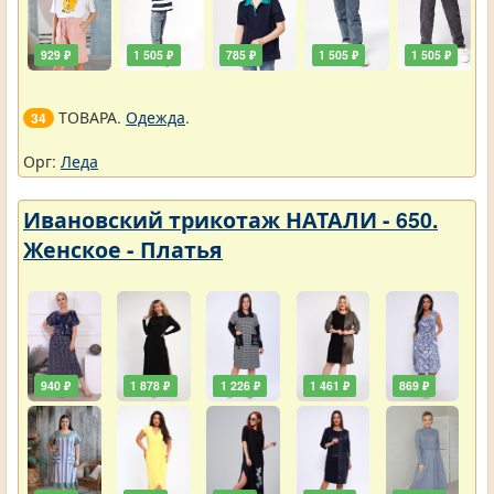
929 ₽
1 505 ₽
785 ₽
1 505 ₽
1 505 ₽
ТОВАРА.
Одежда
.
34
Орг:
Леда
Ивановский трикотаж НАТАЛИ - 650.
Женское - Платья
940 ₽
1 878 ₽
1 226 ₽
1 461 ₽
869 ₽