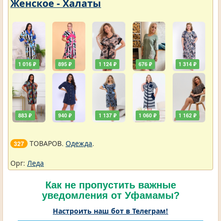
Женское - Халаты
1 016 ₽
895 ₽
1 124 ₽
676 ₽
1 314 ₽
883 ₽
940 ₽
1 137 ₽
1 060 ₽
1 162 ₽
ТОВАРОВ.
Одежда
.
327
Орг:
Леда
Как не пропустить важные
уведомления от Уфамамы?
Настроить наш бот в Телеграм!