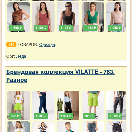
1 668 ₽
1 188 ₽
1 176 ₽
1 152 ₽
1 068 ₽
ТОВАРОВ.
Одежда
.
130
Орг:
Леда
Брендовая коллекция VILATTE - 763.
Разное
929 ₽
1 505 ₽
1 361 ₽
929 ₽
1 505 ₽