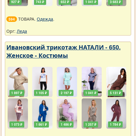
927 ₽
743 ₽
652 ₽
1 041 ₽
3 683 ₽
ТОВАРА.
Одежда
.
594
Орг:
Леда
Ивановский трикотаж НАТАЛИ - 650.
Женское - Костюмы
1 897 ₽
1 105 ₽
2 197 ₽
1 041 ₽
5 131 ₽
1 073 ₽
1 861 ₽
1 486 ₽
1 257 ₽
1 784 ₽