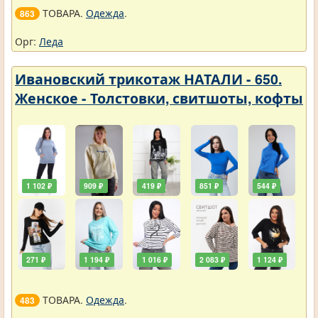
ТОВАРА.
Одежда
.
863
Орг:
Леда
Ивановский трикотаж НАТАЛИ - 650.
Женское - Толстовки, свитшоты, кофты
1 102 ₽
909 ₽
419 ₽
851 ₽
544 ₽
271 ₽
1 194 ₽
1 016 ₽
2 083 ₽
1 124 ₽
ТОВАРА.
Одежда
.
483