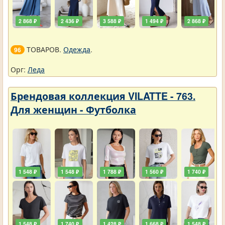
2 868 ₽
2 436 ₽
3 588 ₽
1 494 ₽
2 868 ₽
ТОВАРОВ.
Одежда
.
96
Орг:
Леда
Брендовая коллекция VILATTE - 763.
Для женщин - Футболка
1 548 ₽
1 548 ₽
1 788 ₽
1 560 ₽
1 740 ₽
1 548 ₽
1 740 ₽
1 428 ₽
1 668 ₽
1 548 ₽