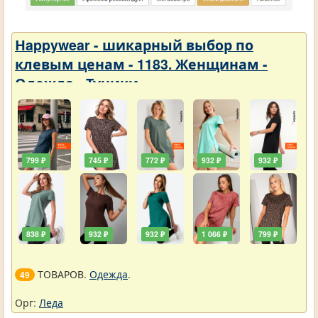
Нappywear - шикарный выбор по
клевым ценам - 1183. Женщинам -
Одежда - Туники
799 ₽
745 ₽
772 ₽
932 ₽
932 ₽
838 ₽
932 ₽
932 ₽
1 066 ₽
799 ₽
ТОВАРОВ.
Одежда
.
49
Орг:
Леда