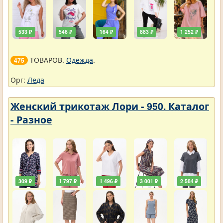
533 ₽
546 ₽
164 ₽
883 ₽
1 252 ₽
ТОВАРОВ.
Одежда
.
475
Орг:
Леда
Женский трикотаж Лори - 950. Каталог
- Разное
309 ₽
1 797 ₽
1 496 ₽
3 001 ₽
2 584 ₽