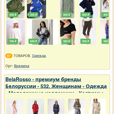
500 ₽
400 ₽
400 ₽
600 ₽
400 ₽
700 ₽
500 ₽
300 ₽
500 ₽
300 ₽
ТОВАРОВ.
Одежда
.
67
Орг:
Вредина
BelaRosso - премиум бренды
Белоруссии - 532. Женщинам - Одежда
- Молодежные коллекции - Костюмы