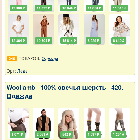
12 366 ₽
11 929 ₽
10 848 ₽
11 850 ₽
11 618 ₽
12 864 ₽
10 504 ₽
15 814 ₽
8 929 ₽
8 640 ₽
ТОВАРОВ.
Одежда
.
240
Орг:
Леда
Woollamb - 100% овечья шерсть - 420.
Одежда
1 071 ₽
2 051 ₽
542 ₽
1 097 ₽
1 264 ₽