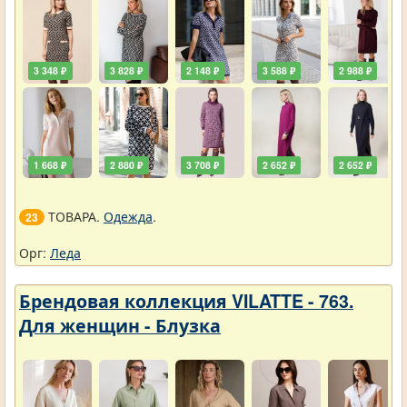
3 348 ₽
3 828 ₽
2 148 ₽
3 588 ₽
2 988 ₽
1 668 ₽
2 880 ₽
3 708 ₽
2 652 ₽
2 652 ₽
ТОВАРА.
Одежда
.
23
Орг:
Леда
Брендовая коллекция VILATTE - 763.
Для женщин - Блузка