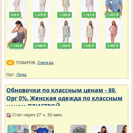
916 ₽
1 370 ₽
1 220 ₽
1 151 ₽
1 637 ₽
1 144 ₽
2 058 ₽
1 344 ₽
1 235 ₽
2 497 ₽
ТОВАРОВ.
Одежда
.
45
Орг:
Леда
Обновочки по классным ценам - 89.
Орг 0%. Женская одежда по классным
ценам ПРИСТРОЙ.
Стоп через 27 ч. 53 мин.