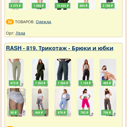
3 375 ₽
1 566 ₽
10 025 ₽
893 ₽
3 188 ₽
ТОВАРОВ.
Одежда
.
50
Орг:
Леда
RASH - 819. Трикотаж - Брюки и юбки
673 ₽
1 264 ₽
1 264 ₽
1 124 ₽
483 ₽
95 ₽
464 ₽
876 ₽
762 ₽
756 ₽