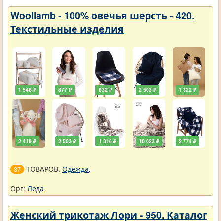
Woollamb - 100% овечья шерсть - 420.
Текстильные изделия
1 548 ₽
877 ₽
632 ₽
2 503 ₽
1 322 ₽
2 419 ₽
2 503 ₽
1 316 ₽
10 023 ₽
2 774 ₽
ТОВАРОВ.
Одежда
.
37
Орг:
Леда
Женский трикотаж Лори - 950. Каталог