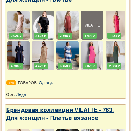
2 028 ₽
2 628 ₽
2 508 ₽
1 494 ₽
1 434 ₽
4 788 ₽
4 428 ₽
3 468 ₽
2 028 ₽
2 388 ₽
ТОВАРОВ.
Одежда
.
120
Орг:
Леда
Брендовая коллекция VILATTE - 763.
Для женщин - Платье вязаное