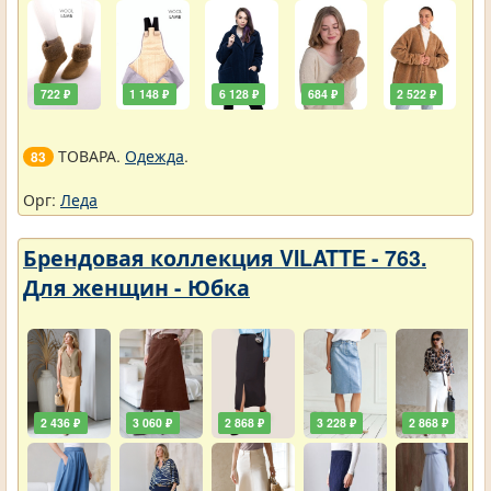
722 ₽
1 148 ₽
6 128 ₽
684 ₽
2 522 ₽
ТОВАРА.
Одежда
.
83
Орг:
Леда
Брендовая коллекция VILATTE - 763.
Для женщин - Юбка
2 436 ₽
3 060 ₽
2 868 ₽
3 228 ₽
2 868 ₽