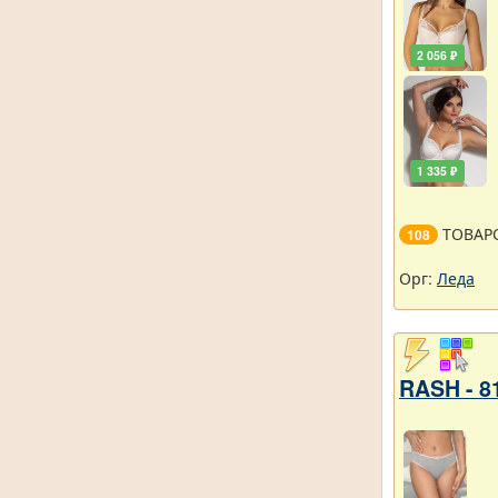
2 056 ₽
1 335 ₽
ТОВАР
108
Орг:
Леда
RASH - 8