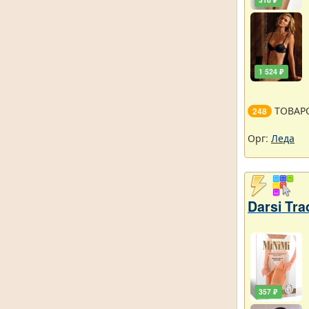
1 524 ₽
ТОВАР
248
Орг:
Леда
Darsi Tra
357 ₽