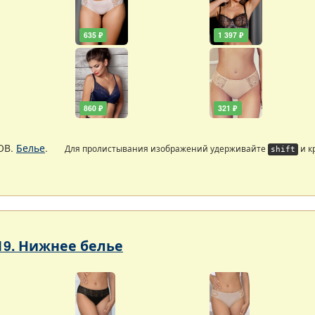
635 ₽
1 397 ₽
860 ₽
321 ₽
ОВ.
Белье
.
Для пролистывания изображений удерживайте
и к
shift
19. Нижнее белье