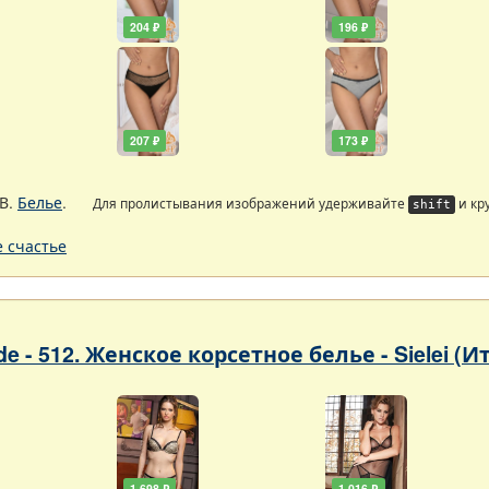
204 ₽
196 ₽
207 ₽
173 ₽
В.
Белье
.
Для пролистывания изображений удерживайте
и кр
shift
 счастье
ade - 512. Женское корсетное белье - Sielei (
1 698 ₽
1 016 ₽