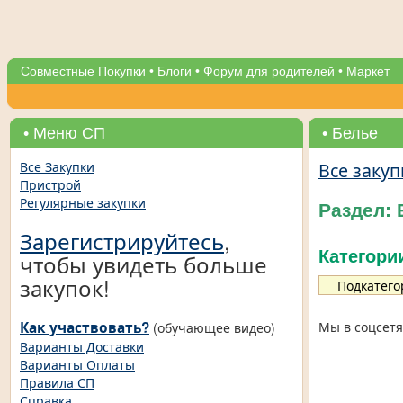
Совместные Покупки
•
Блоги
•
Форум для родителей
•
Маркет
• Меню СП
• Белье
Все закуп
Все Закупки
Пристрой
Регулярные закупки
Раздел: 
Зарегистрируйтесь
,
Категори
чтобы увидеть больше
закупок!
Подкатего
Как участвовать?
Мы в соцсетя
(обучающее видео)
Варианты Доставки
Варианты Оплаты
Правила СП
Справка