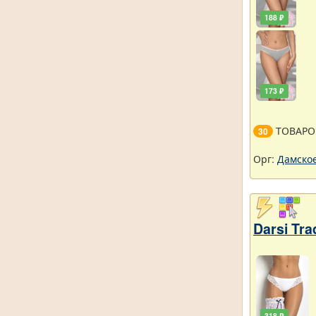
188 ₽
173 ₽
ТОВАРО
30
Орг:
Дамское
Darsi Tr
318 ₽