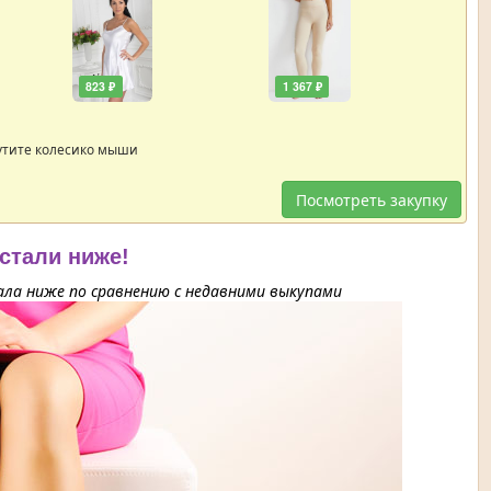
823 ₽
1 367 ₽
утите колесико мыши
Посмотреть закупку
 стали ниже!
ла ниже по сравнению с недавними выкупами