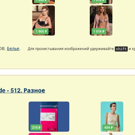
1 905 ₽
1 016 ₽
ОВ.
Белье
.
Для пролистывания изображений удерживайте
и к
shift
de - 512. Разное
216 ₽
654 ₽