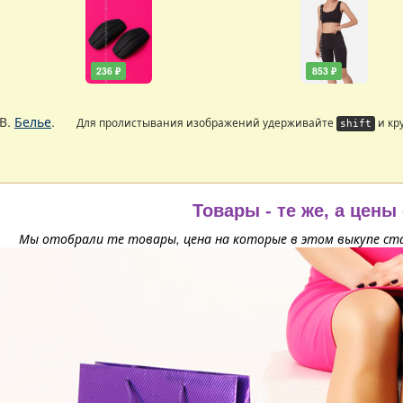
236 ₽
853 ₽
В.
Белье
.
Для пролистывания изображений удерживайте
и кр
shift
Товары - те же, а цены
Мы отобрали те товары, цена на которые в этом выкупе ста