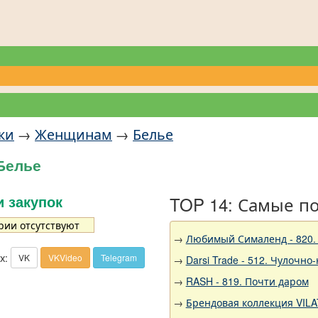
ки
→
Женщинам
→
Белье
Белье
TOP 14: Самые п
и закупок
рии отсутствуют
→
Любимый Сималенд - 820.
х:
VK
VKVideo
Telegram
→
Darsi Trade - 512. Чулочно
→
RASH - 819. Почти даром
→
Брендовая коллекция VILA