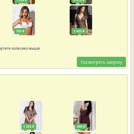
762 ₽
2 422 ₽
рутите колесико мыши
Посмотреть закупку
1 325 ₽
880 ₽