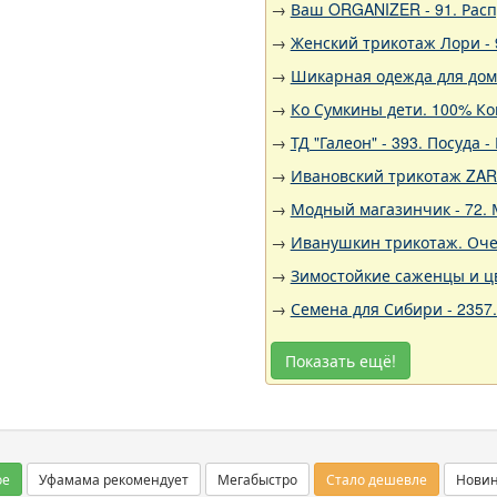
→
Ваш ORGANIZER - 91. Рас
→
Женский трикотаж Лори - 
→
Шикарная одежда для дома,
→
Ко Сумкины дети. 100% Ко
→
ТД "Галеон" - 393. Посуда
→
Ивановский трикотаж ZARK
→
Модный магазинчик - 72. 
→
Иванушкин трикотаж. Оче
→
Зимостойкие саженцы и цв
→
Семена для Сибири - 2357
Показать ещё!
ое
Уфамама рекомендует
Мегабыстро
Стало дешевле
Нови