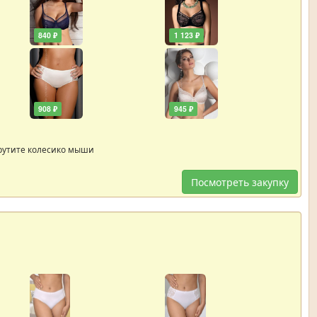
840 ₽
1 123 ₽
908 ₽
945 ₽
рутите колесико мыши
Посмотреть закупку