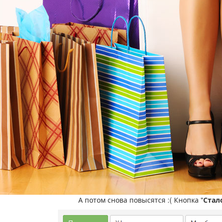
А потом снова повысятся :( Кнопка "
Стал