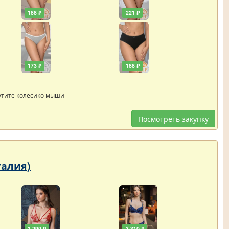
188 ₽
221 ₽
173 ₽
188 ₽
утите колесико мыши
Посмотреть закупку
Италия)
1 290 ₽
3 310 ₽