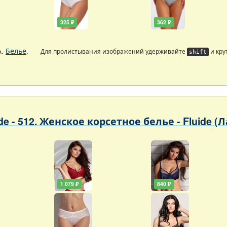
325 ₽
362 ₽
А.
Белье
.
Для пролистывания изображений удерживайте
и кру
shift
ade - 512. Женское корсетное белье - Fluide (
1 079 ₽
840 ₽