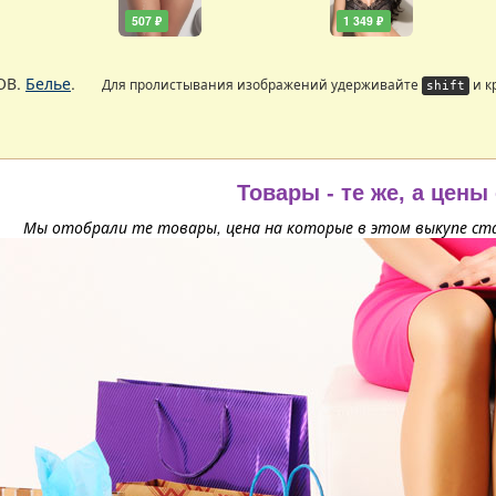
507 ₽
1 349 ₽
ОВ.
Белье
.
Для пролистывания изображений удерживайте
и к
shift
Товары - те же, а цены
Мы отобрали те товары, цена на которые в этом выкупе ста