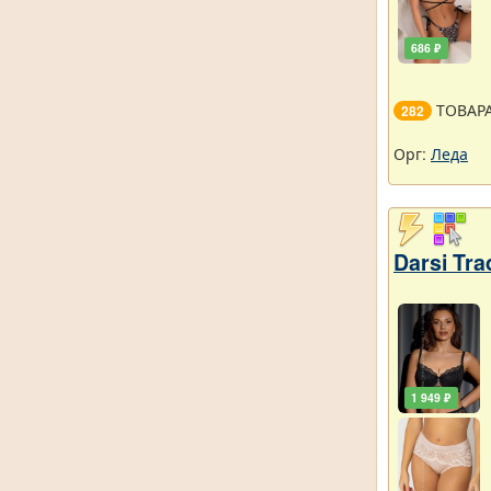
686 ₽
ТОВАР
282
Орг:
Леда
Darsi Tr
1 949 ₽