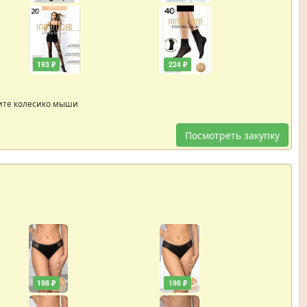
193 ₽
224 ₽
ите колесико мыши
Посмотреть закупку
198 ₽
198 ₽