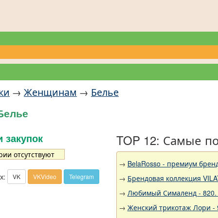
ки
→
Женщинам
→
Белье
Белье
TOP 12: Самые п
и закупок
рии отсутствуют
→
BelaRosso - премиум брен
х:
VK
VKVideo
Telegram
→
Брендовая коллекция VILA
→
Любимый Сималенд - 820.
→
Женский трикотаж Лори - 