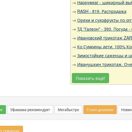
→
Нappywear - шикарный выб
→
RASH - 819. Распродажа
→
Орехи и сухофрукты по оп
→
ТД "Галеон" - 393. Посуда
→
Ивановский трикотаж ZARK
→
Ко Сумкины дети. 100% Ко
→
Зимостойкие саженцы и цв
→
Иванушкин трикотаж. Оче
Показать ещё!
ое
Уфамама рекомендует
Мегабыстро
Стало дешевле
Нови
 товарах