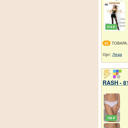
214 ₽
ТОВАРА
62
Орг:
Леда
RASH - 8
196 ₽