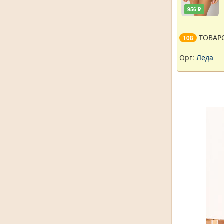
956 ₽
ТОВАР
108
Орг:
Леда