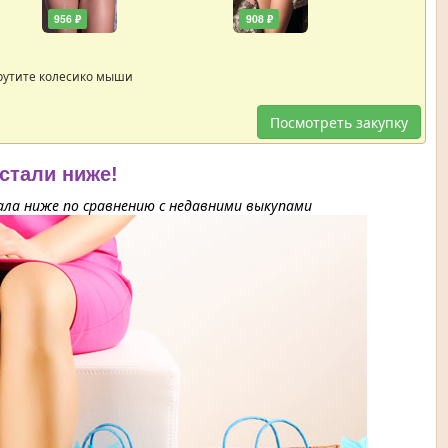
956 ₽
908 ₽
рутите колесико мыши
Посмотреть закупку
 стали ниже!
ла ниже по сравнению с недавними выкупами