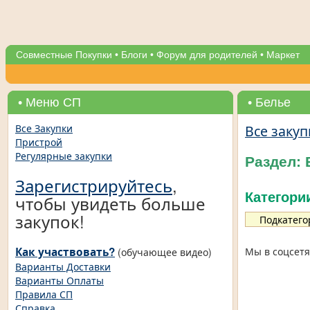
Совместные Покупки
•
Блоги
•
Форум для родителей
•
Маркет
• Меню СП
• Белье
Все закуп
Все Закупки
Пристрой
Регулярные закупки
Раздел: 
Зарегистрируйтесь
,
Категори
чтобы увидеть больше
закупок!
Подкатего
Как участвовать?
Мы в соцсетя
(обучающее видео)
Варианты Доставки
Варианты Оплаты
Правила СП
Справка