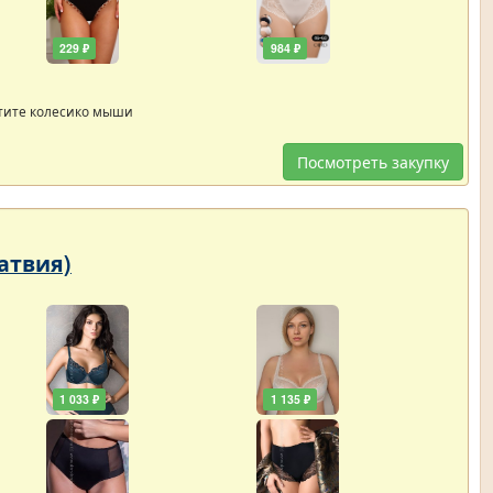
229 ₽
984 ₽
тите колесико мыши
Посмотреть закупку
Латвия)
1 033 ₽
1 135 ₽