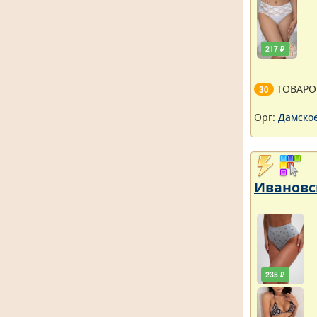
217 ₽
ТОВАРО
30
Орг:
Дамское
Ивановс
235 ₽