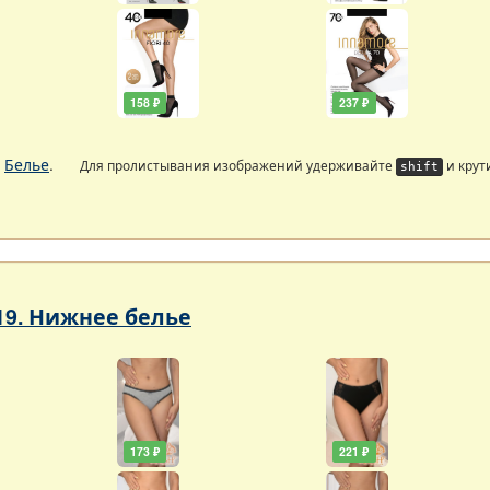
158 ₽
237 ₽
.
Белье
.
Для пролистывания изображений удерживайте
и крут
shift
19. Нижнее белье
173 ₽
221 ₽