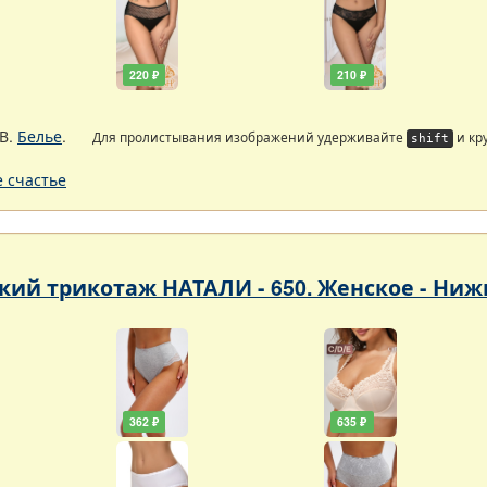
220 ₽
210 ₽
В.
Белье
.
Для пролистывания изображений удерживайте
и кр
shift
 счастье
кий трикотаж НАТАЛИ - 650. Женское - Ниж
362 ₽
635 ₽