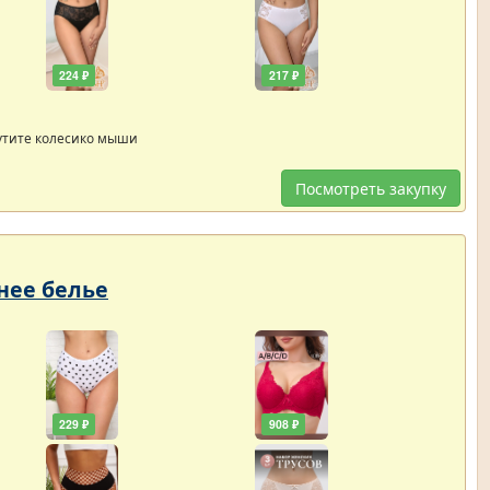
224 ₽
217 ₽
утите колесико мыши
Посмотреть закупку
нее белье
229 ₽
908 ₽