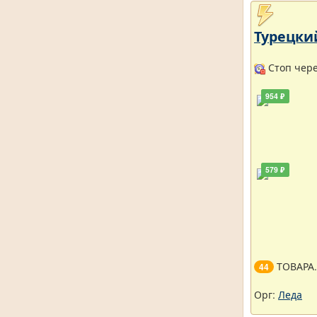
Турецкий
Стоп через
954 ₽
579 ₽
ТОВАРА
44
Орг:
Леда