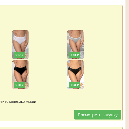
217 ₽
173 ₽
210 ₽
198 ₽
утите колесико мыши
Посмотреть закупку