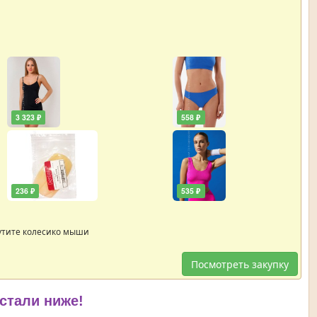
3 323 ₽
558 ₽
236 ₽
535 ₽
утите колесико мыши
Посмотреть закупку
 стали ниже!