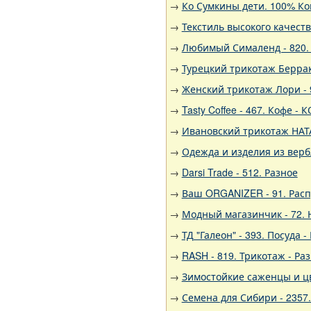
→
Ко Сумкины дети. 100% К
→
Текстиль высокого качест
→
Любимый Сималенд - 820. 
→
Турецкий трикотаж Беррак,
→
Женский трикотаж Лори - 9
→
Tasty Coffee - 467. Кофе 
→
Ивановский трикотаж НАТА
→
Одежда и изделия из вер
→
Darsi Trade - 512. Разное
→
Ваш ORGANIZER - 91. Рас
→
Модный магазинчик - 72.
→
ТД "Галеон" - 393. Посуда -
→
RASH - 819. Трикотаж - Ра
→
Зимостойкие саженцы и цв
→
Семена для Сибири - 2357