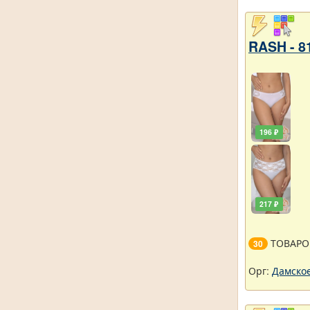
RASH - 8
196 ₽
217 ₽
ТОВАРО
30
Орг:
Дамское