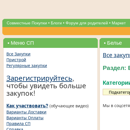
Совместные Покупки
•
Блоги
•
Форум для родителей
•
Маркет
• Меню СП
• Белье
Все закуп
Все Закупки
Пристрой
Регулярные закупки
Раздел: 
Зарегистрируйтесь
,
Категори
чтобы увидеть больше
закупок!
Подкатего
Как участвовать?
Мы в соцсетя
(обучающее видео)
Варианты Доставки
Варианты Оплаты
Правила СП
Справка