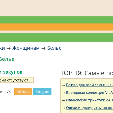
ки
→
Женщинам
→
Белье
Белье
TOP 19: Самые п
и закупок
рии отсутствуют
→
Pelican для всей семьи!
х:
VK
VKVideo
Telegram
→
Брендовая коллекция VILA
→
Ивановский трикотаж ZARK
→
Орехи и сухофрукты по оп