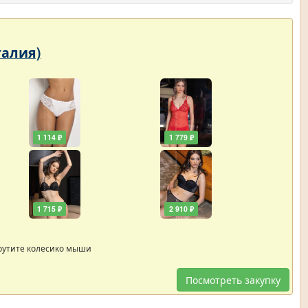
Италия)
1 114 ₽
1 779 ₽
1 715 ₽
2 910 ₽
рутите колесико мыши
Посмотреть закупку