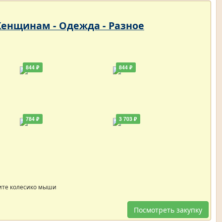
 Женщинам - Одежда - Разное
844 ₽
844 ₽
784 ₽
3 703 ₽
ите колесико мыши
Посмотреть закупку