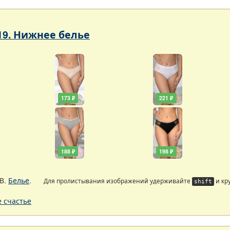
19. Нижнее белье
173 ₽
221 ₽
188 ₽
198 ₽
В.
Белье
.
Для пролистывания изображений удерживайте
и кр
shift
 счастье