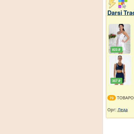
Darsi Tra
823 ₽
357 ₽
ТОВАРО
70
Орг:
Леда