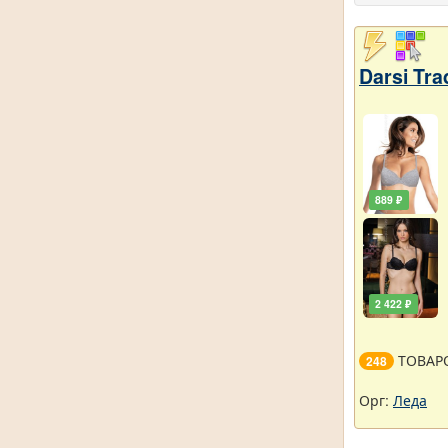
Darsi Tr
889 ₽
2 422 ₽
ТОВАР
248
Орг:
Леда