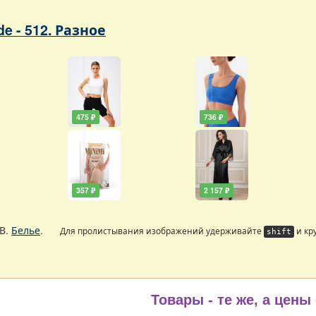
de - 512. Разное
475 ₽
736 ₽
357 ₽
2 157 ₽
В.
Белье
.
Для пролистывания изображений удерживайте
и кр
shift
Товары - те же, а цены