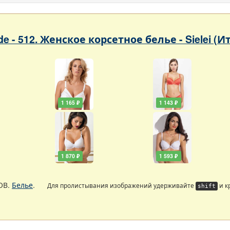
ade - 512. Женское корсетное белье - Sielei (
1 165 ₽
1 143 ₽
1 870 ₽
1 593 ₽
ОВ.
Белье
.
Для пролистывания изображений удерживайте
и к
shift