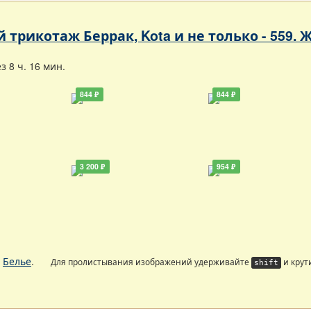
 трикотаж Беррак, Kota и не только - 559.
 8 ч. 16 мин.
844 ₽
844 ₽
3 200 ₽
954 ₽
.
Белье
.
Для пролистывания изображений удерживайте
и крут
shift