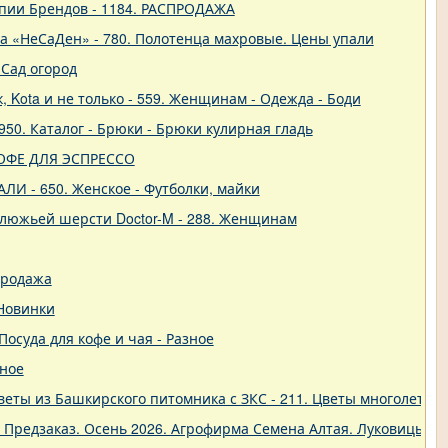
опии Брендов - 1184. РАСПРОДАЖА
ва «НеСаДен» - 780. Полотенца махровые. Цены упали
Сад огород
 Kota и не только - 559. Женщинам - Одежда - Боди
50. Каталог - Брюки - Брюки кулирная гладь
- КОФЕ ДЛЯ ЭСПРЕССО
ЛИ - 650. Женское - Футболки, майки
блюжьей шерсти Doctor-M - 288. Женщинам
продажа
 Новинки
 Посуда для кофе и чая - Разное
зное
еты из Башкирского питомника с ЗКС - 211. Цветы многолетние
. Предзаказ. Осень 2026. Агрофирма Семена Алтая. Луковицы. 