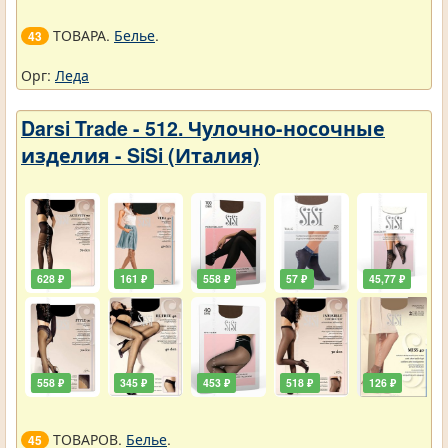
ТОВАРА.
Белье
.
43
Орг:
Леда
Darsi Trade - 512. Чулочно-носочные
изделия - SiSi (Италия)
628 ₽
161 ₽
558 ₽
57 ₽
45,77 ₽
558 ₽
345 ₽
453 ₽
518 ₽
126 ₽
ТОВАРОВ.
Белье
.
45