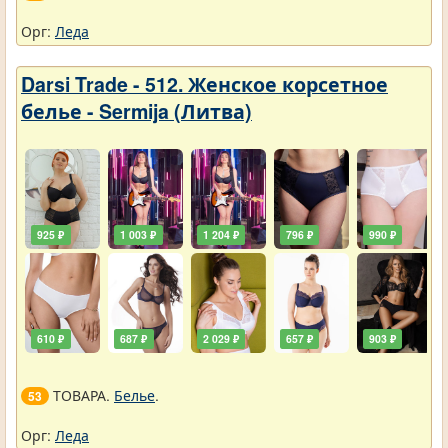
Орг:
Леда
Darsi Trade - 512. Женское корсетное
белье - Sermija (Литва)
925 ₽
1 003 ₽
1 204 ₽
796 ₽
990 ₽
610 ₽
687 ₽
2 029 ₽
657 ₽
903 ₽
ТОВАРА.
Белье
.
53
Орг:
Леда