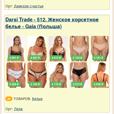
Орг:
Дамское счастье
Darsi Trade - 512. Женское корсетное
белье - Gaia (Польша)
4 091 ₽
4 067 ₽
4 613 ₽
2 124 ₽
2 101 ₽
2 256 ₽
2 156 ₽
4 170 ₽
2 013 ₽
4 930 ₽
ТОВАРОВ.
Белье
.
30
Орг:
Леда