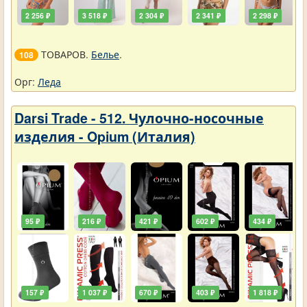
2 256 ₽
3 518 ₽
2 304 ₽
2 341 ₽
2 298 ₽
ТОВАРОВ.
Белье
.
108
Орг:
Леда
Darsi Trade - 512. Чулочно-носочные
изделия - Opium (Италия)
95 ₽
216 ₽
421 ₽
602 ₽
434 ₽
157 ₽
1 037 ₽
670 ₽
403 ₽
1 818 ₽