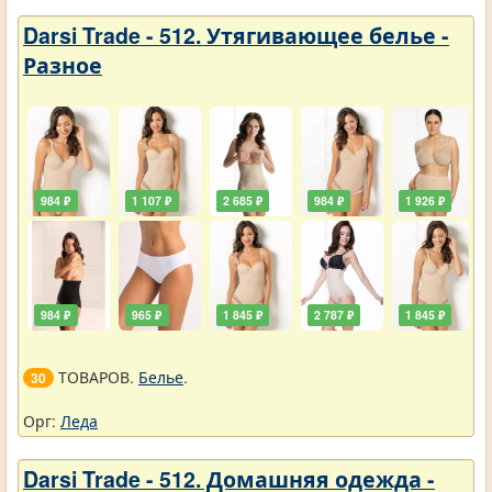
Darsi Trade - 512. Утягивающее белье -
Разное
984 ₽
1 107 ₽
2 685 ₽
984 ₽
1 926 ₽
984 ₽
965 ₽
1 845 ₽
2 787 ₽
1 845 ₽
ТОВАРОВ.
Белье
.
30
Орг:
Леда
Darsi Trade - 512. Домашняя одежда -