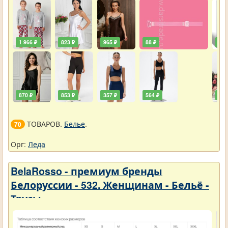
1 966 ₽
823 ₽
965 ₽
88 ₽
357
870 ₽
853 ₽
357 ₽
564 ₽
1 0
ТОВАРОВ.
Белье
.
70
Орг:
Леда
BelaRosso - премиум бренды
Белоруссии - 532. Женщинам - Бельё -
Трусы