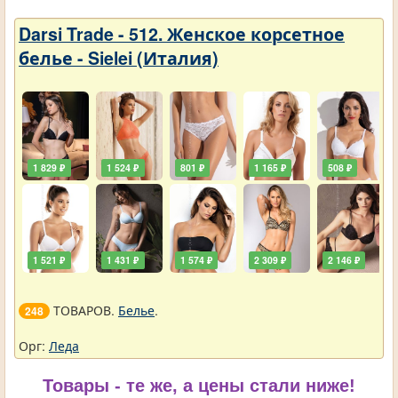
Darsi Trade - 512. Женское корсетное
белье - Sielei (Италия)
1 829 ₽
1 524 ₽
801 ₽
1 165 ₽
508 ₽
1 521 ₽
1 431 ₽
1 574 ₽
2 309 ₽
2 146 ₽
ТОВАРОВ.
Белье
.
248
Орг:
Леда
Товары - те же, а цены стали ниже!