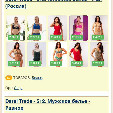
(Россия)
2 305 ₽
2 277 ₽
2 523 ₽
2 101 ₽
2 492 ₽
2 616 ₽
2 392 ₽
2 492 ₽
3 428 ₽
2 742 ₽
ТОВАРОВ.
Белье
.
67
Орг:
Леда
Darsi Trade - 512. Мужское белье -
Разное