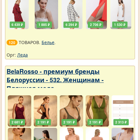
6 439 ₽
1 885 ₽
6 294 ₽
2 706 ₽
1 530 ₽
ТОВАРОВ.
Белье
.
120
Орг:
Леда
BelaRosso - премиум бренды
Белоруссии - 532. Женщинам -
Пляжная мода
2 681 ₽
2 191 ₽
2 191 ₽
2 191 ₽
2 313 ₽