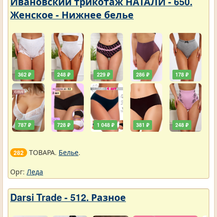
Ивановский трикотаж НАТАЛИ - 650.
Женское - Нижнее белье
362 ₽
248 ₽
229 ₽
286 ₽
178 ₽
787 ₽
728 ₽
1 048 ₽
381 ₽
248 ₽
ТОВАРА.
Белье
.
282
Орг:
Леда
Darsi Trade - 512. Разное