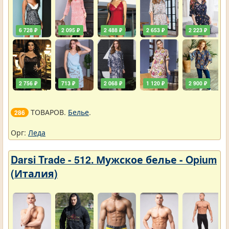
6 728 ₽
2 095 ₽
2 488 ₽
2 653 ₽
2 223 ₽
2 756 ₽
713 ₽
2 068 ₽
1 120 ₽
2 900 ₽
ТОВАРОВ.
Белье
.
286
Орг:
Леда
Darsi Trade - 512. Мужское белье - Opium
(Италия)