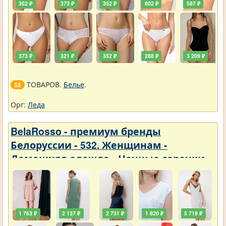
352 ₽
373 ₽
352 ₽
802 ₽
587 ₽
373 ₽
321 ₽
352 ₽
288 ₽
3 209 ₽
ТОВАРОВ.
Белье
.
55
Орг:
Леда
BelaRosso - премиум бренды
Белоруссии - 532. Женщинам -
Домашняя одежда - Ночные сорочки
1 763 ₽
2 137 ₽
2 731 ₽
1 820 ₽
5 719 ₽