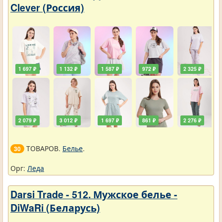
Clever (Россия)
1 697 ₽
1 132 ₽
1 587 ₽
972 ₽
2 325 ₽
2 079 ₽
3 012 ₽
1 697 ₽
861 ₽
2 276 ₽
ТОВАРОВ.
Белье
.
30
Орг:
Леда
Darsi Trade - 512. Мужское белье -
DiWaRi (Беларусь)