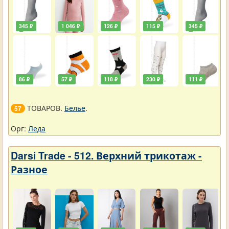
345 ₽
1 046 ₽
126 ₽
115 ₽
345 ₽
86 ₽
57 ₽
118 ₽
230 ₽
111 ₽
ТОВАРОВ.
Белье
.
57
Орг:
Леда
Darsi Trade - 512. Верхний трикотаж -
Разное