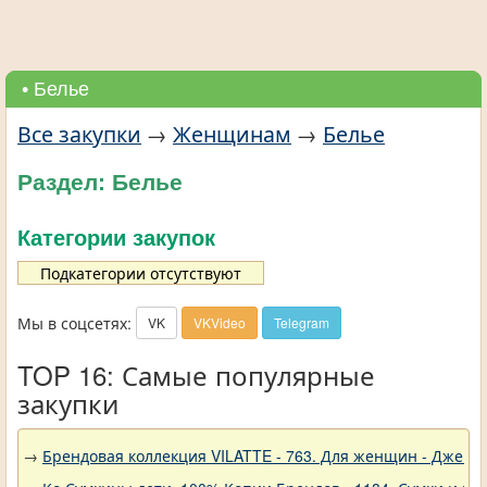
• Белье
Все закупки
→
Женщинам
→
Белье
Раздел: Белье
Категории закупок
Подкатегории отсутствуют
Мы в соцсетях:
VK
VKVideo
Telegram
TOP 16: Самые популярные
закупки
→
Брендовая коллекция VILATTE - 763. Для женщин - Джемп