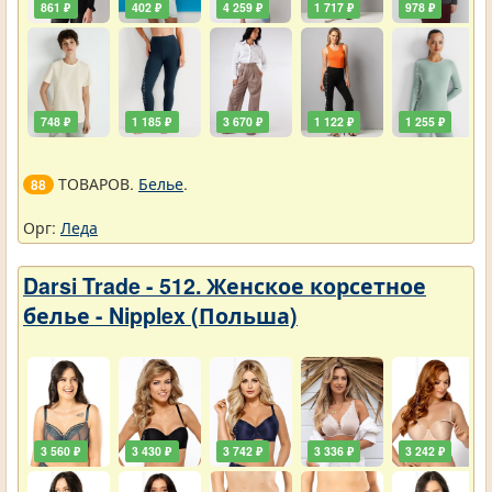
861 ₽
402 ₽
4 259 ₽
1 717 ₽
978 ₽
748 ₽
1 185 ₽
3 670 ₽
1 122 ₽
1 255 ₽
ТОВАРОВ.
Белье
.
88
Орг:
Леда
Darsi Trade - 512. Женское корсетное
белье - Nipplex (Польша)
3 560 ₽
3 430 ₽
3 742 ₽
3 336 ₽
3 242 ₽