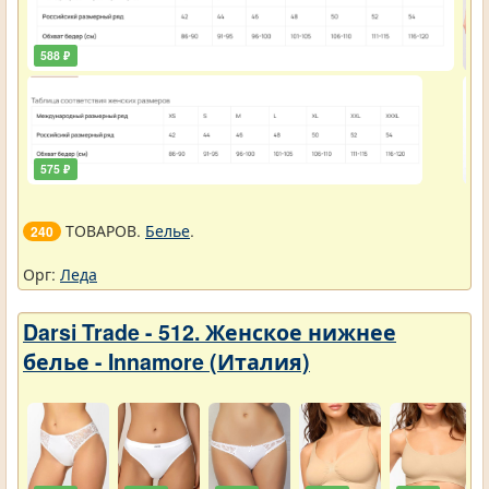
588 ₽
45
575 ₽
45
ТОВАРОВ.
Белье
.
240
Орг:
Леда
Darsi Trade - 512. Женское нижнее
белье - Innamore (Италия)