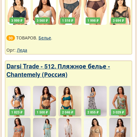
3 999 ₽
3 560 ₽
1 518 ₽
1 998 ₽
3 694 ₽
ТОВАРОВ.
Белье
.
30
Орг:
Леда
Darsi Trade - 512. Пляжное белье -
Chantemely (Россия)
1 823 ₽
1 500 ₽
2 046 ₽
2 855 ₽
3 029 ₽