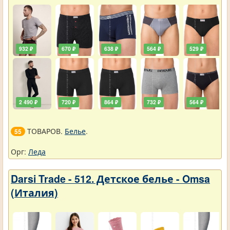
932 ₽
670 ₽
638 ₽
564 ₽
529 ₽
2 490 ₽
720 ₽
864 ₽
732 ₽
564 ₽
ТОВАРОВ.
Белье
.
55
Орг:
Леда
Darsi Trade - 512. Детское белье - Omsa
(Италия)