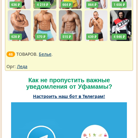
636 ₽
4 219 ₽
664 ₽
864 ₽
1 656 ₽
628 ₽
570 ₽
515 ₽
639 ₽
4 946 ₽
ТОВАРОВ.
Белье
.
46
Орг:
Леда
Как не пропустить важные
уведомления от Уфамамы?
Настроить наш бот в Телеграм!