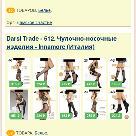
ТОВАРОВ.
Белье
.
30
Орг:
Дамское счастье
Darsi Trade - 512. Чулочно-носочные
изделия - Innamore (Италия)
315 ₽
224 ₽
275 ₽
443 ₽
168 ₽
651 ₽
224 ₽
153 ₽
259 ₽
224 ₽
ТОВАРА.
Белье
.
62