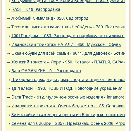
→
Ко Сумкины дети. 100% Копии Брендов - 1184. Сумки и кл
→
RASH - 819. Распродажа
→
Любимый Сималенд - 820. Сад огород
→
Текстиль высокого качества «НеСаДен» - 780. Постельны
→
1001Парфюм - 1083. Распродажа парфюма по низким цен
→
Ивановский трикотаж НАТАЛИ - 650. Мужское - Обувь
→
Океан обуви для всей семьи - 6041. Для девочек - Ботинки
→
Женский трикотаж Лори - 950. Каталог - ПЛАТЬЯ, САРАФА
→
Ваш ORGANIZER - 91. Распродажа
→
Шикарная одежда для дома, спорта и отдыха - Serenada - 
→
ТД "Галеон" - 393. НОВЫЙ ГОД. Новогодние украшения - Е
→
Darsi Trade - 512. Чулочно-носочные изделия - Innamore (И
→
Иванушкин трикотаж. Очень бюджетно - 125. Cорочки трик
→
Зимостойкие саженцы и цветы из Башкирского питомника 
→
Семена для Сибири - 2357. Предзаказ. Осень 2026. Агро