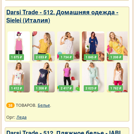
Darsi Trade - 512. Домашняя одежда -
Sielei (Италия)
1 875 ₽
2 033 ₽
1 734 ₽
1 845 ₽
1 208 ₽
1 412 ₽
1 208 ₽
2 417 ₽
2 023 ₽
1 762 ₽
ТОВАРОВ.
Белье
.
38
Орг:
Леда
Darsi Trade - 512. Пляжное белье - IABI