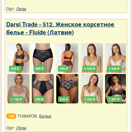
Орг:
Леда
Darsi Trade - 512. Женское корсетное
белье - Fluide (Латвия)
635 ₽
588 ₽
635 ₽
2 056 ₽
1 949 ₽
1 135 ₽
590 ₽
635 ₽
2 056 ₽
1 397 ₽
ТОВАРОВ.
Белье
.
108
Орг:
Леда