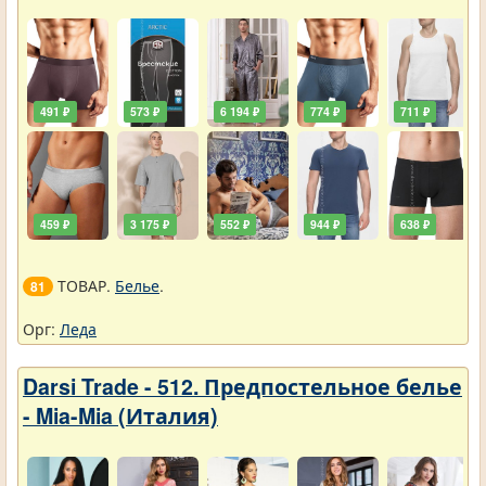
491 ₽
573 ₽
6 194 ₽
774 ₽
711 ₽
459 ₽
3 175 ₽
552 ₽
944 ₽
638 ₽
ТОВАР.
Белье
.
81
Орг:
Леда
Darsi Trade - 512. Предпостельное белье
- Mia-Mia (Италия)