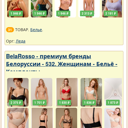
1 946 ₽
1 946 ₽
1 946 ₽
2 313 ₽
2 191 ₽
ТОВАР.
Белье
.
31
Орг:
Леда
BelaRosso - премиум бренды
Белоруссии - 532. Женщинам - Бельё -
Комплекты
2 375 ₽
1 701 ₽
1 830 ₽
1 836 ₽
1 873 ₽