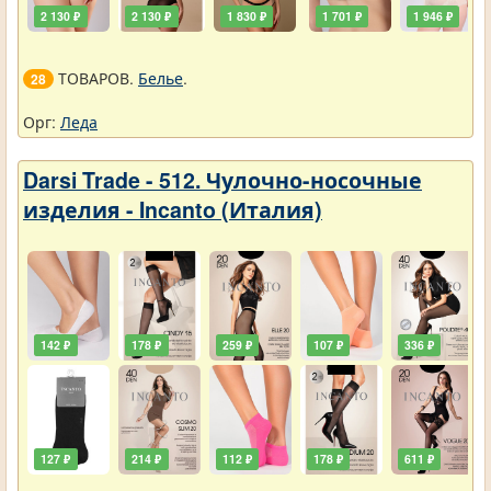
2 130 ₽
2 130 ₽
1 830 ₽
1 701 ₽
1 946 ₽
ТОВАРОВ.
Белье
.
28
Орг:
Леда
Darsi Trade - 512. Чулочно-носочные
изделия - Incanto (Италия)
142 ₽
178 ₽
259 ₽
107 ₽
336 ₽
127 ₽
214 ₽
112 ₽
178 ₽
611 ₽