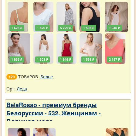
1 628 ₽
1 820 ₽
5 229 ₽
1 503 ₽
1 640 ₽
1 885 ₽
1 503 ₽
1 946 ₽
1 591 ₽
2 137 ₽
ТОВАРОВ.
Белье
.
120
Орг:
Леда
BelaRosso - премиум бренды
Белоруссии - 532. Женщинам -
Пляжная мода