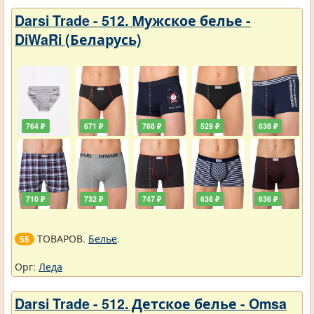
Darsi Trade - 512. Мужское белье -
DiWaRi (Беларусь)
764 ₽
671 ₽
768 ₽
529 ₽
638 ₽
710 ₽
732 ₽
747 ₽
638 ₽
636 ₽
ТОВАРОВ.
Белье
.
55
Орг:
Леда
Darsi Trade - 512. Детское белье - Omsa