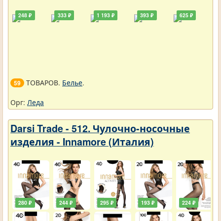
248 ₽
333 ₽
1 193 ₽
393 ₽
625 ₽
ТОВАРОВ.
Белье
.
59
Орг:
Леда
Darsi Trade - 512. Чулочно-носочные
изделия - Innamore (Италия)
280 ₽
244 ₽
295 ₽
193 ₽
224 ₽