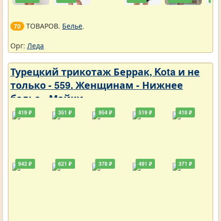
ТОВАРОВ.
Белье
.
70
Орг:
Леда
Турецкий трикотаж Беррак, Kota и не
только - 559. Женщинам - Нижнее
белье - Майки
419 ₽
351 ₽
954 ₽
519 ₽
418 ₽
942 ₽
621 ₽
378 ₽
491 ₽
371 ₽