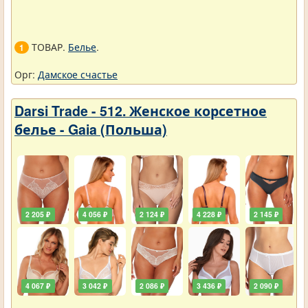
ТОВАР.
Белье
.
1
Орг:
Дамское счастье
Darsi Trade - 512. Женское корсетное
белье - Gaia (Польша)
2 205 ₽
4 056 ₽
2 124 ₽
4 228 ₽
2 145 ₽
4 067 ₽
3 042 ₽
2 086 ₽
3 436 ₽
2 090 ₽