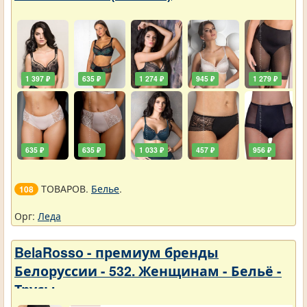
1 397 ₽
635 ₽
1 274 ₽
945 ₽
1 279 ₽
635 ₽
635 ₽
1 033 ₽
457 ₽
956 ₽
ТОВАРОВ.
Белье
.
108
Орг:
Леда
BelaRosso - премиум бренды
Белоруссии - 532. Женщинам - Бельё -
Трусы