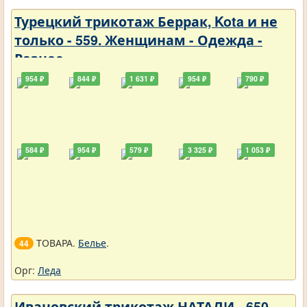
Турецкий трикотаж Беррак, Kota и не
только - 559. Женщинам - Одежда -
Разное
954 ₽
844 ₽
1 631 ₽
954 ₽
790 ₽
584 ₽
954 ₽
579 ₽
3 325 ₽
1 053 ₽
ТОВАРА.
Белье
.
44
Орг:
Леда
Ивановский трикотаж НАТАЛИ - 650.