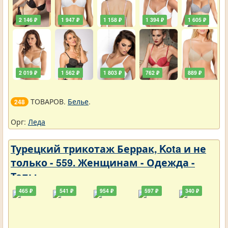
2 146 ₽
1 947 ₽
1 158 ₽
1 394 ₽
1 605 ₽
2 019 ₽
1 562 ₽
1 803 ₽
762 ₽
889 ₽
ТОВАРОВ.
Белье
.
248
Орг:
Леда
Турецкий трикотаж Беррак, Kota и не
только - 559. Женщинам - Одежда -
Топы
465 ₽
541 ₽
954 ₽
597 ₽
340 ₽