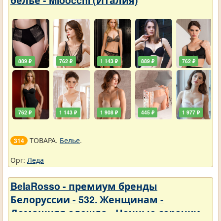
889 ₽
762 ₽
1 143 ₽
889 ₽
762 ₽
762 ₽
1 143 ₽
1 908 ₽
445 ₽
1 977 ₽
ТОВАРА.
Белье
.
314
Орг:
Леда
BelaRosso - премиум бренды
Белоруссии - 532. Женщинам -
Домашняя одежда - Ночные сорочки