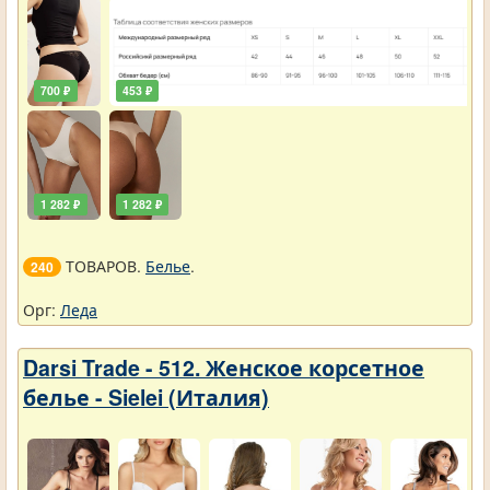
700 ₽
453 ₽
1 282 ₽
1 282 ₽
ТОВАРОВ.
Белье
.
240
Орг:
Леда
Darsi Trade - 512. Женское корсетное
белье - Sielei (Италия)