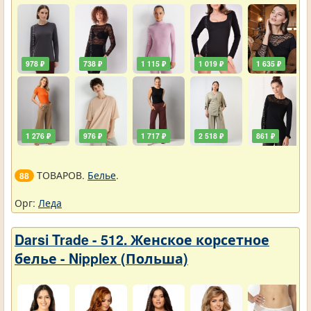
978 ₽
738 ₽
1 115 ₽
1 019 ₽
1 635 ₽
1 276 ₽
976 ₽
1 717 ₽
2 518 ₽
861 ₽
ТОВАРОВ.
Белье
.
88
Орг:
Леда
Darsi Trade - 512. Женское корсетное
белье - Nipplex (Польша)