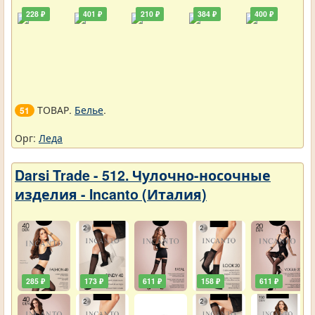
228 ₽
401 ₽
210 ₽
384 ₽
400 ₽
ТОВАР.
Белье
.
51
Орг:
Леда
Darsi Trade - 512. Чулочно-носочные
изделия - Incanto (Италия)
285 ₽
173 ₽
611 ₽
158 ₽
611 ₽