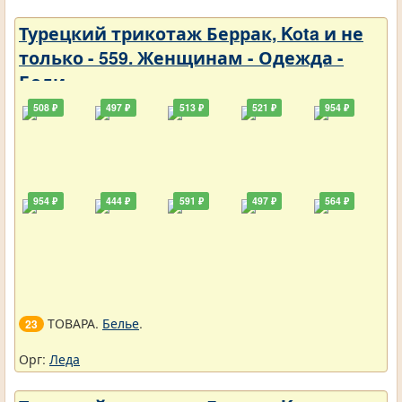
Турецкий трикотаж Беррак, Kota и не
только - 559. Женщинам - Одежда -
Боди
508 ₽
497 ₽
513 ₽
521 ₽
954 ₽
954 ₽
444 ₽
591 ₽
497 ₽
564 ₽
ТОВАРА.
Белье
.
23
Орг:
Леда