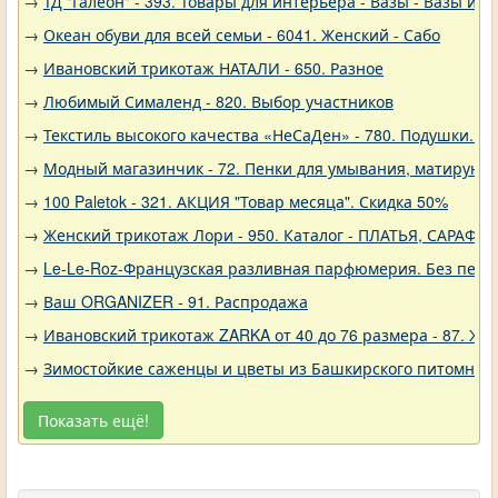
→
ТД "Галеон" - 393. Товары для интерьера - Вазы - Вазы из 
→
Океан обуви для всей семьи - 6041. Женский - Сабо
→
Ивановский трикотаж НАТАЛИ - 650. Разное
→
Любимый Сималенд - 820. Выбор участников
→
Текстиль высокого качества «НеСаДен» - 780. Подушки. Ц
→
Модный магазинчик - 72. Пенки для умывания, матирующ
→
100 Paletok - 321. АКЦИЯ "Товар месяца". Скидка 50%
→
Женский трикотаж Лори - 950. Каталог - ПЛАТЬЯ, САРАФА
→
Le-Le-Roz-Французская разливная парфюмерия. Без переп
→
Ваш ORGANIZER - 91. Распродажа
→
Ивановский трикотаж ZARKA от 40 до 76 размера - 87. Ж
→
Зимостойкие саженцы и цветы из Башкирского питомника 
Показать ещё!