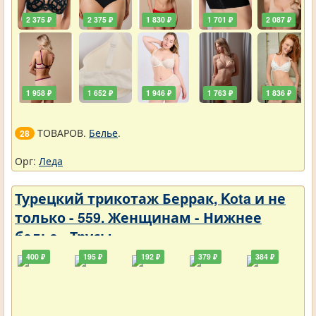
2 375 ₽
2 375 ₽
1 830 ₽
1 701 ₽
2 087 ₽
1 958 ₽
1 652 ₽
1 946 ₽
1 763 ₽
1 836 ₽
ТОВАРОВ.
Белье
.
28
Орг:
Леда
Турецкий трикотаж Беррак, Kota и не
только - 559. Женщинам - Нижнее
белье - Трусы
400 ₽
195 ₽
192 ₽
379 ₽
384 ₽