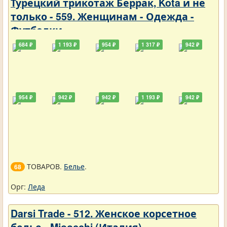
Турецкий трикотаж Беррак, Kota и не
только - 559. Женщинам - Одежда -
Футболки
684 ₽
1 193 ₽
954 ₽
1 317 ₽
942 ₽
954 ₽
942 ₽
942 ₽
1 193 ₽
942 ₽
ТОВАРОВ.
Белье
.
68
Орг:
Леда
Darsi Trade - 512. Женское корсетное
белье - Mioocchi (Италия)