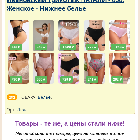
Женское - Нижнее белье
343 ₽
648 ₽
1 029 ₽
775 ₽
1 048 ₽
730 ₽
330 ₽
728 ₽
241 ₽
292 ₽
ТОВАРА.
Белье
.
282
Орг:
Леда
Товары - те же, а цены стали ниже!
Мы отобрали те товары, цена на которые в этом
выкупе стала ниже по сравнению с недавними