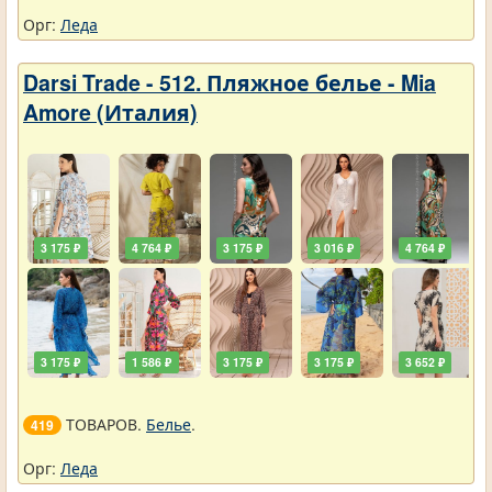
Орг:
Леда
Darsi Trade - 512. Пляжное белье - Mia
Amore (Италия)
3 175 ₽
4 764 ₽
3 175 ₽
3 016 ₽
4 764 ₽
3 175 ₽
1 586 ₽
3 175 ₽
3 175 ₽
3 652 ₽
ТОВАРОВ.
Белье
.
419
Орг:
Леда