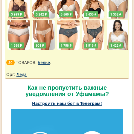
3 999 ₽
3 242 ₽
3 560 ₽
3 430 ₽
1 352 ₽
1 398 ₽
901 ₽
1 758 ₽
1 518 ₽
3 422 ₽
ТОВАРОВ.
Белье
.
30
Орг:
Леда
Как не пропустить важные
уведомления от Уфамамы?
Настроить наш бот в Телеграм!