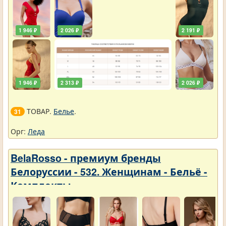
1 946 ₽
2 026 ₽
2 191 ₽
1 946 ₽
2 313 ₽
2 026 ₽
ТОВАР.
Белье
.
31
Орг:
Леда
BelaRosso - премиум бренды
Белоруссии - 532. Женщинам - Бельё -
Комплекты