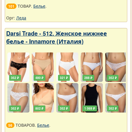
ТОВАР.
Белье
.
101
Орг:
Леда
Darsi Trade - 512. Женское нижнее
белье - Innamore (Италия)
352 ₽
480 ₽
321 ₽
288 ₽
352 ₽
352 ₽
802 ₽
352 ₽
1 069 ₽
352 ₽
ТОВАРОВ.
Белье
.
56