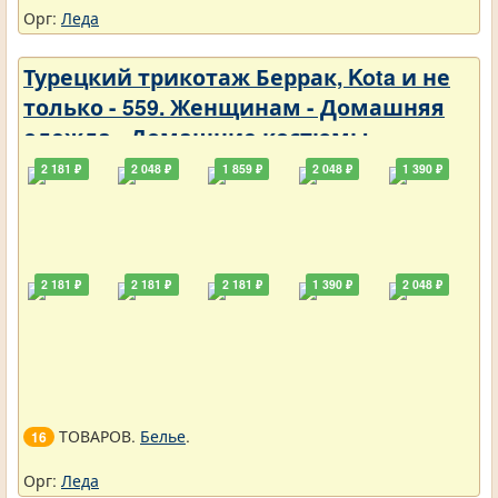
Орг:
Леда
Турецкий трикотаж Беррак, Kota и не
только - 559. Женщинам - Домашняя
одежда - Домашние костюмы
2 181 ₽
2 048 ₽
1 859 ₽
2 048 ₽
1 390 ₽
2 181 ₽
2 181 ₽
2 181 ₽
1 390 ₽
2 048 ₽
ТОВАРОВ.
Белье
.
16
Орг:
Леда