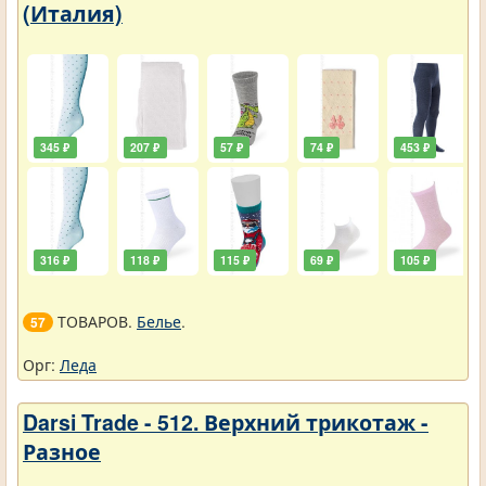
(Италия)
345 ₽
207 ₽
57 ₽
74 ₽
453 ₽
316 ₽
118 ₽
115 ₽
69 ₽
105 ₽
ТОВАРОВ.
Белье
.
57
Орг:
Леда
Darsi Trade - 512. Верхний трикотаж -
Разное