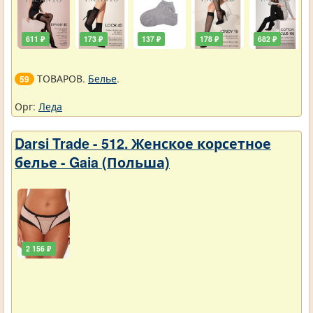
611 ₽
173 ₽
137 ₽
178 ₽
682 ₽
ТОВАРОВ.
Белье
.
59
Орг:
Леда
Darsi Trade - 512. Женское корсетное
белье - Gaia (Польша)
2 156 ₽