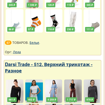
345 ₽
1 046 ₽
126 ₽
115 ₽
345 ₽
86 ₽
57 ₽
118 ₽
230 ₽
111 ₽
ТОВАРОВ.
Белье
.
57
Орг:
Леда
Darsi Trade - 512. Верхний трикотаж -
Разное
861 ₽
402 ₽
4 259 ₽
1 717 ₽
978 ₽