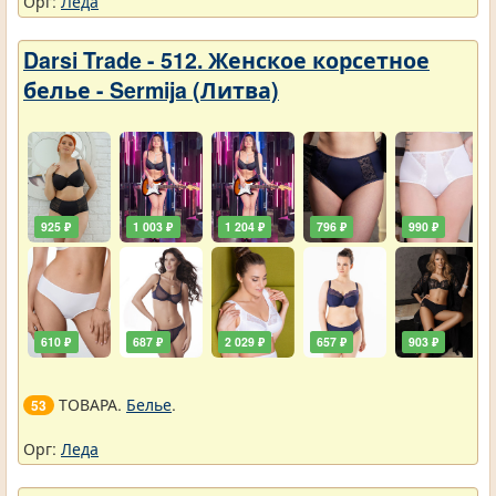
Орг:
Леда
Darsi Trade - 512. Женское корсетное
белье - Sermija (Литва)
925 ₽
1 003 ₽
1 204 ₽
796 ₽
990 ₽
610 ₽
687 ₽
2 029 ₽
657 ₽
903 ₽
ТОВАРА.
Белье
.
53
Орг:
Леда