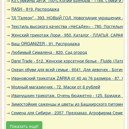
→
Ко Сумкины дети. 100% Копии Брендов - 1184. Сумки и кл
→
RASH - 819. Распродажа
→
ТД "Галеон" - 393. НОВЫЙ ГОД. Новогодние украшения - Р
→
Текстиль высокого качества «НеСаДен» - 780. Постельны
→
Женский трикотаж Лори - 950. Каталог - ПЛАТЬЯ, САРАФА
→
Ваш ORGANIZER - 91. Распродажа
→
Любимый Сималенд - 820. Сад огород
→
Darsi Trade - 512. Женское корсетное белье - Fluide (Латвия
→
Океан обуви для всей семьи - 6041. Для девочек - Ботинки
→
Ивановский трикотаж ZARKA от 40 до 76 размера - 87. Же
→
Модный магазинчик - 72. Маски от 6 рублей
→
Иванушкин трикотаж. Очень бюджетно - 125. Бриджи, шо
→
Зимостойкие саженцы и цветы из Башкирского питомника 
→
Семена для Сибири - 2357. Предзаказ. Агрофирма Семена 
Показать ещё!