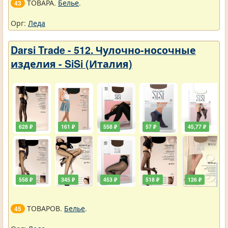
ТОВАРА.
Белье
.
43
Орг:
Леда
Darsi Trade - 512. Чулочно-носочные
изделия - SiSi (Италия)
628 ₽
161 ₽
558 ₽
57 ₽
45,77 ₽
558 ₽
345 ₽
453 ₽
518 ₽
126 ₽
ТОВАРОВ.
Белье
.
45