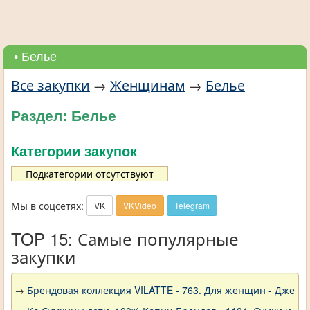
• Белье
Все закупки
→
Женщинам
→
Белье
Раздел: Белье
Категории закупок
Подкатегории отсутствуют
Мы в соцсетях:
VK
VKVideo
Telegram
TOP 15: Самые популярные
закупки
→
Брендовая коллекция VILATTE - 763. Для женщин - Джемп