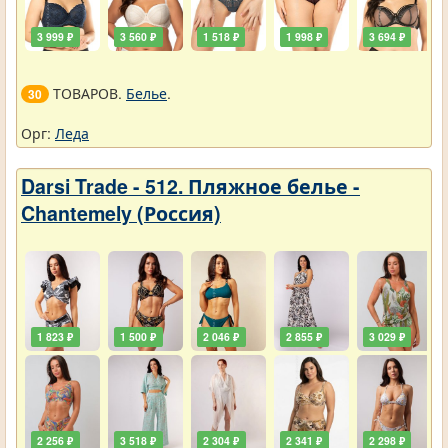
3 999 ₽
3 560 ₽
1 518 ₽
1 998 ₽
3 694 ₽
ТОВАРОВ.
Белье
.
30
Орг:
Леда
Darsi Trade - 512. Пляжное белье -
Chantemely (Россия)
1 823 ₽
1 500 ₽
2 046 ₽
2 855 ₽
3 029 ₽
2 256 ₽
3 518 ₽
2 304 ₽
2 341 ₽
2 298 ₽