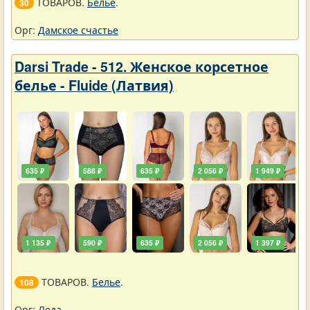
ТОВАРОВ.
Белье
.
30
Орг:
Дамское счастье
Darsi Trade - 512. Женское корсетное
белье - Fluide (Латвия)
635 ₽
588 ₽
635 ₽
2 056 ₽
1 949 ₽
1 135 ₽
590 ₽
635 ₽
2 056 ₽
1 397 ₽
ТОВАРОВ.
Белье
.
108
Орг:
Леда