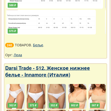
588 ₽
45
575 ₽
45
ТОВАРОВ.
Белье
.
240
Орг:
Леда
Darsi Trade - 512. Женское нижнее
белье - Innamore (Италия)
352 ₽
373 ₽
352 ₽
802 ₽
587 ₽