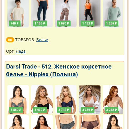
748 ₽
1 185 ₽
3 670 ₽
1 122 ₽
1 255 ₽
ТОВАРОВ.
Белье
.
88
Орг:
Леда
Darsi Trade - 512. Женское корсетное
белье - Nipplex (Польша)
3 560 ₽
3 430 ₽
3 742 ₽
3 336 ₽
3 242 ₽