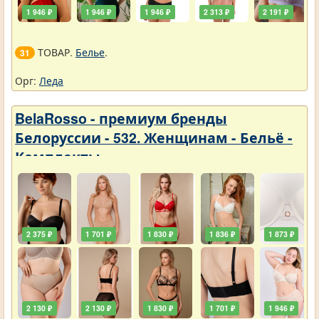
1 946 ₽
1 946 ₽
1 946 ₽
2 313 ₽
2 191 ₽
ТОВАР.
Белье
.
31
Орг:
Леда
BelaRosso - премиум бренды
Белоруссии - 532. Женщинам - Бельё -
Комплекты
2 375 ₽
1 701 ₽
1 830 ₽
1 836 ₽
1 873 ₽
2 130 ₽
2 130 ₽
1 830 ₽
1 701 ₽
1 946 ₽