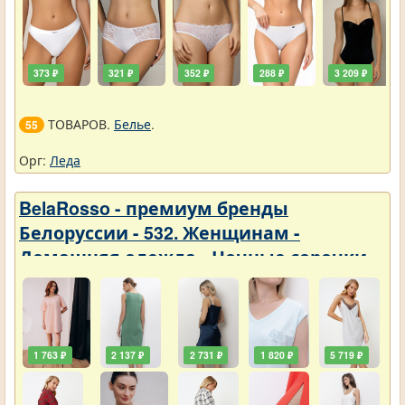
373 ₽
321 ₽
352 ₽
288 ₽
3 209 ₽
ТОВАРОВ.
Белье
.
55
Орг:
Леда
BelaRosso - премиум бренды
Белоруссии - 532. Женщинам -
Домашняя одежда - Ночные сорочки
1 763 ₽
2 137 ₽
2 731 ₽
1 820 ₽
5 719 ₽