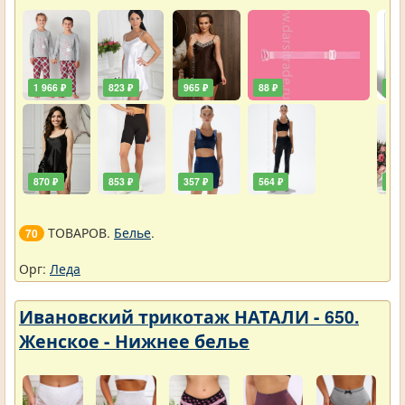
1 966 ₽
823 ₽
965 ₽
88 ₽
357
870 ₽
853 ₽
357 ₽
564 ₽
1 0
ТОВАРОВ.
Белье
.
70
Орг:
Леда
Ивановский трикотаж НАТАЛИ - 650.
Женское - Нижнее белье