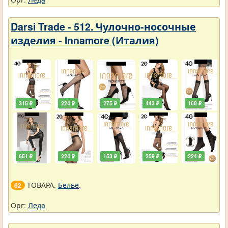
Darsi Trade - 512. Чулочно-носочные
изделия - Innamore (Италия)
315 ₽
224 ₽
275 ₽
443 ₽
168 ₽
651 ₽
224 ₽
153 ₽
259 ₽
224 ₽
ТОВАРА.
Белье
.
62
Орг:
Леда