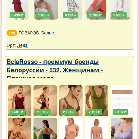
6 439 ₽
1 885 ₽
6 294 ₽
2 706 ₽
1 530 ₽
ТОВАРОВ.
Белье
.
120
Орг:
Леда
BelaRosso - премиум бренды
Белоруссии - 532. Женщинам -
Пляжная мода
2 681 ₽
2 191 ₽
2 191 ₽
2 191 ₽
2 313 ₽