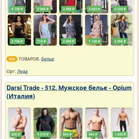
6 728 ₽
2 095 ₽
2 488 ₽
2 653 ₽
2 223 ₽
2 756 ₽
713 ₽
2 068 ₽
1 120 ₽
2 900 ₽
ТОВАРОВ.
Белье
.
286
Орг:
Леда
Darsi Trade - 512. Мужское белье - Opium
(Италия)
636 ₽
4 219 ₽
664 ₽
864 ₽
1 656 ₽