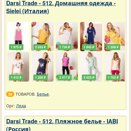
Darsi Trade - 512. Домашняя одежда -
Sielei (Италия)
1 875 ₽
2 033 ₽
1 734 ₽
1 845 ₽
1 208 ₽
1 412 ₽
1 208 ₽
2 417 ₽
2 023 ₽
1 762 ₽
ТОВАРОВ.
Белье
.
38
Орг:
Леда
Darsi Trade - 512. Пляжное белье - IABI
(Россия)