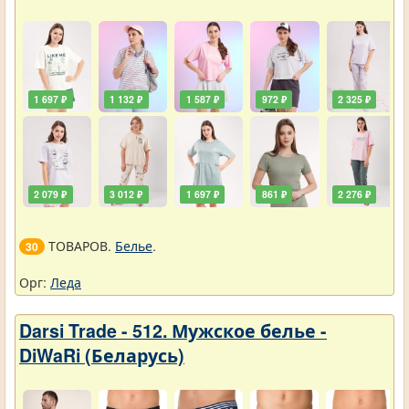
1 697 ₽
1 132 ₽
1 587 ₽
972 ₽
2 325 ₽
2 079 ₽
3 012 ₽
1 697 ₽
861 ₽
2 276 ₽
ТОВАРОВ.
Белье
.
30
Орг:
Леда
Darsi Trade - 512. Мужское белье -
DiWaRi (Беларусь)