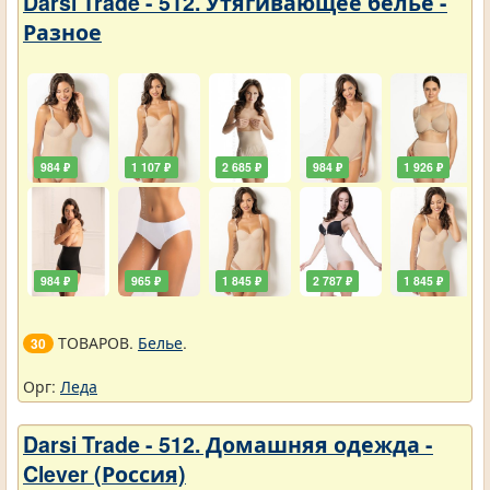
Darsi Trade - 512. Утягивающее белье -
Разное
984 ₽
1 107 ₽
2 685 ₽
984 ₽
1 926 ₽
984 ₽
965 ₽
1 845 ₽
2 787 ₽
1 845 ₽
ТОВАРОВ.
Белье
.
30
Орг:
Леда
Darsi Trade - 512. Домашняя одежда -
Clever (Россия)