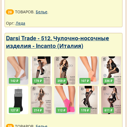
ТОВАРОВ.
Белье
.
28
Орг:
Леда
Darsi Trade - 512. Чулочно-носочные
изделия - Incanto (Италия)
142 ₽
178 ₽
259 ₽
107 ₽
336 ₽
127 ₽
214 ₽
112 ₽
178 ₽
611 ₽
ТОВАРОВ.
Белье
.
59