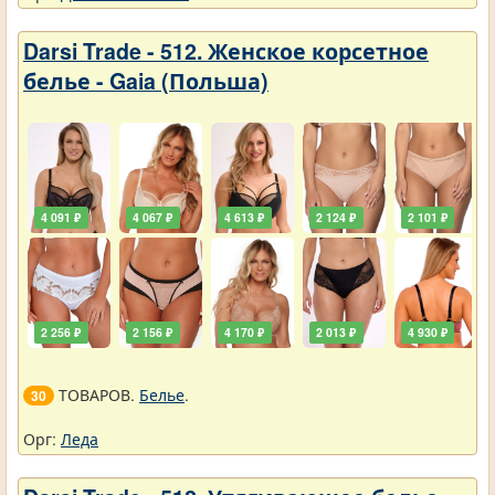
Darsi Trade - 512. Женское корсетное
белье - Gaia (Польша)
4 091 ₽
4 067 ₽
4 613 ₽
2 124 ₽
2 101 ₽
2 256 ₽
2 156 ₽
4 170 ₽
2 013 ₽
4 930 ₽
ТОВАРОВ.
Белье
.
30
Орг:
Леда