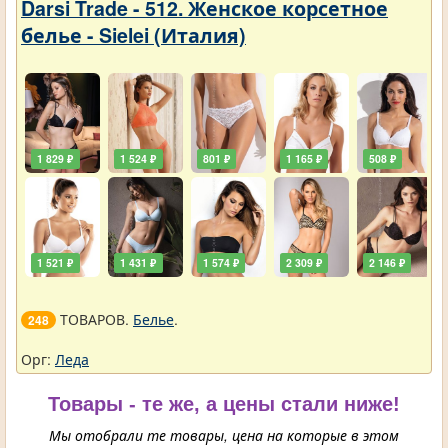
Darsi Trade - 512. Женское корсетное
белье - Sielei (Италия)
1 829 ₽
1 524 ₽
801 ₽
1 165 ₽
508 ₽
1 521 ₽
1 431 ₽
1 574 ₽
2 309 ₽
2 146 ₽
ТОВАРОВ.
Белье
.
248
Орг:
Леда
Товары - те же, а цены стали ниже!
Мы отобрали те товары, цена на которые в этом