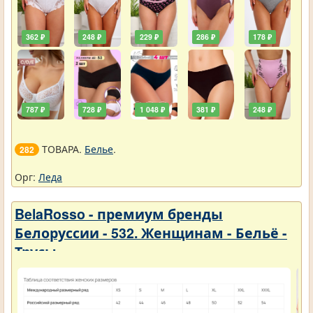
362 ₽
248 ₽
229 ₽
286 ₽
178 ₽
787 ₽
728 ₽
1 048 ₽
381 ₽
248 ₽
ТОВАРА.
Белье
.
282
Орг:
Леда
BelaRosso - премиум бренды
Белоруссии - 532. Женщинам - Бельё -
Трусы