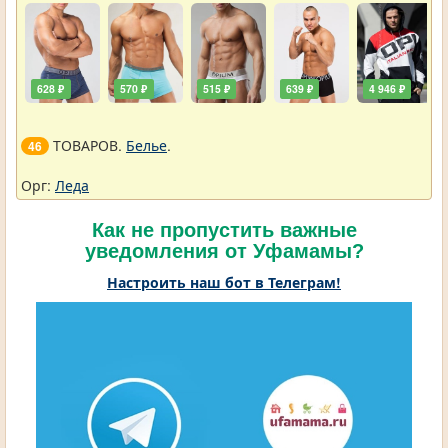
628 ₽
570 ₽
515 ₽
639 ₽
4 946 ₽
ТОВАРОВ.
Белье
.
46
Орг:
Леда
Как не пропустить важные
уведомления от Уфамамы?
Настроить наш бот в Телеграм!