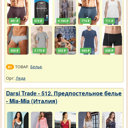
491 ₽
573 ₽
6 194 ₽
774 ₽
711 ₽
459 ₽
3 175 ₽
552 ₽
944 ₽
638 ₽
ТОВАР.
Белье
.
81
Орг:
Леда
Darsi Trade - 512. Предпостельное белье
- Mia-Mia (Италия)