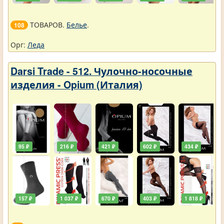
ТОВАРОВ.
Белье
.
108
Орг:
Леда
Darsi Trade - 512. Чулочно-носочные
изделия - Opium (Италия)
95 ₽
216 ₽
421 ₽
602 ₽
434 ₽
157 ₽
1 037 ₽
670 ₽
403 ₽
1 818 ₽