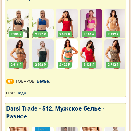
2 305 ₽
2 277 ₽
2 523 ₽
2 101 ₽
2 492 ₽
2 616 ₽
2 392 ₽
2 492 ₽
3 428 ₽
2 742 ₽
ТОВАРОВ.
Белье
.
67
Орг:
Леда
Darsi Trade - 512. Мужское белье -
Разное