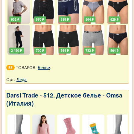
932 ₽
670 ₽
638 ₽
564 ₽
529 ₽
2 490 ₽
720 ₽
864 ₽
732 ₽
564 ₽
ТОВАРОВ.
Белье
.
55
Орг:
Леда
Darsi Trade - 512. Детское белье - Omsa
(Италия)