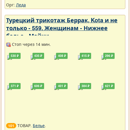
Орг:
Леда
Турецкий трикотаж Беррак, Kota и не
только - 559. Женщинам - Нижнее
белье - Майки
Стоп через 14 мин.
530 ₽
435 ₽
408 ₽
415 ₽
296 ₽
371 ₽
606 ₽
401 ₽
384 ₽
621 ₽
ТОВАР.
Белье
.
101