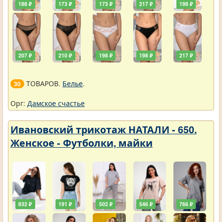
188 ₽
173 ₽
173 ₽
217 ₽
198 ₽
207 ₽
210 ₽
198 ₽
198 ₽
217 ₽
ТОВАРОВ.
Белье
.
30
Орг:
Дамское счастье
Ивановский трикотаж НАТАЛИ - 650.
Женское - Футболки, майки
832 ₽
191 ₽
502 ₽
546 ₽
766 ₽