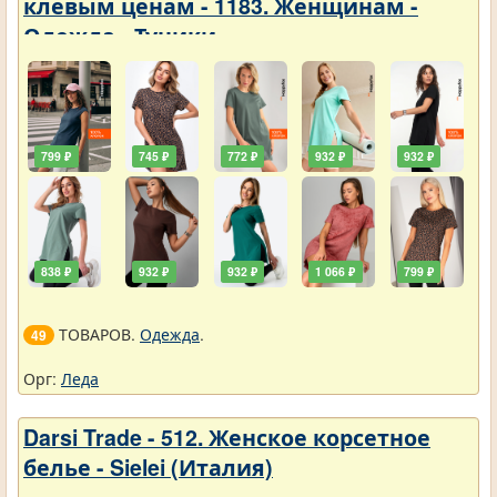
клевым ценам - 1183. Женщинам -
Одежда - Туники
799 ₽
745 ₽
772 ₽
932 ₽
932 ₽
838 ₽
932 ₽
932 ₽
1 066 ₽
799 ₽
ТОВАРОВ.
Одежда
.
49
Орг:
Леда
Darsi Trade - 512. Женское корсетное
белье - Sielei (Италия)