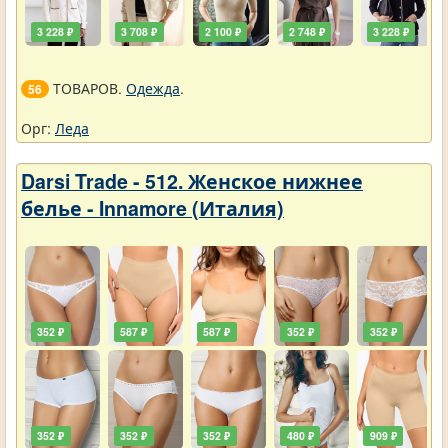
3 228 ₽
3 708 ₽
2 100 ₽
2 748 ₽
3 228 ₽
ТОВАРОВ.
Одежда
.
56
Орг:
Леда
Darsi Trade - 512. Женское нижнее
белье - Innamore (Италия)
352 ₽
587 ₽
587 ₽
352 ₽
352 ₽
352 ₽
352 ₽
352 ₽
480 ₽
909 ₽