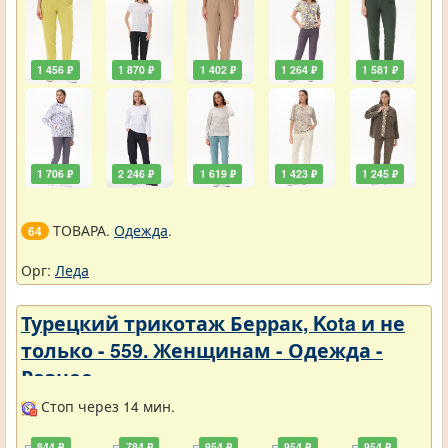
1 456 ₽
1 870 ₽
1 402 ₽
1 264 ₽
1 581 ₽
1 706 ₽
2 246 ₽
1 619 ₽
1 423 ₽
1 245 ₽
ТОВАРА.
Одежда
.
64
Орг:
Леда
Турецкий трикотаж Беррак, Kota и не
только - 559. Женщинам - Одежда -
Разное
Стоп через 14 мин.
844 ₽
784 ₽
954 ₽
954 ₽
954 ₽