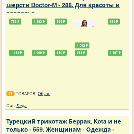
шерсти Doctor-M - 288. Для красоты и
здоровья
753 ₽
1 383 ₽
993 ₽
981 ₽
1 092 ₽
1 134 ₽
1 009 ₽
880 ₽
981 ₽
1 167 ₽
ТОВАРОВ.
Обувь
.
27
Орг:
Леда
Турецкий трикотаж Беррак, Kota и не
только - 559. Женщинам - Одежда -