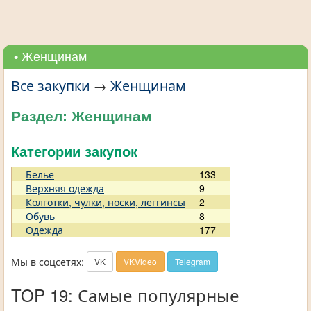
• Женщинам
Все закупки
→
Женщинам
Раздел: Женщинам
Категории закупок
Белье
133
Верхняя одежда
9
Колготки, чулки, носки, леггинсы
2
Обувь
8
Одежда
177
Мы в соцсетях:
VK
VKVideo
Telegram
TOP 19: Самые популярные