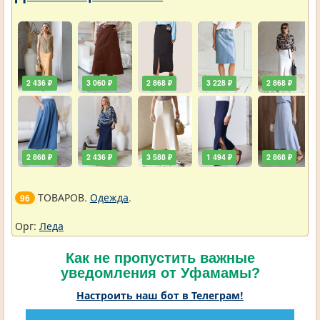
2 436 ₽
3 060 ₽
2 868 ₽
3 228 ₽
2 868 ₽
2 868 ₽
2 436 ₽
3 588 ₽
1 494 ₽
2 868 ₽
ТОВАРОВ.
Одежда
.
96
Орг:
Леда
Как не пропустить важные
уведомления от Уфамамы?
Настроить наш бот в Телеграм!