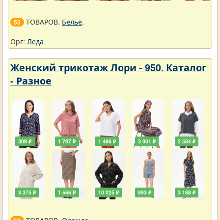
ТОВАРОВ.
Белье
.
55
Орг:
Леда
Женский трикотаж Лори - 950. Каталог
- Разное
309 ₽
1 797 ₽
1 496 ₽
3 001 ₽
2 584 ₽
3 375 ₽
1 566 ₽
10 025 ₽
893 ₽
3 188 ₽