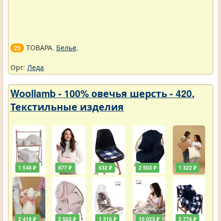
ТОВАРА.
Белье
.
23
Орг:
Леда
Woollamb - 100% овечья шерсть - 420.
Текстильные изделия
1 548 ₽
877 ₽
632 ₽
2 503 ₽
1 322 ₽
2 419 ₽
2 503 ₽
1 316 ₽
10 023 ₽
2 774 ₽