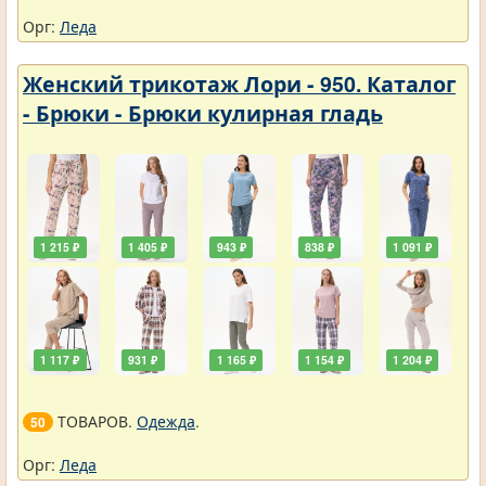
Орг:
Леда
Женский трикотаж Лори - 950. Каталог
- Брюки - Брюки кулирная гладь
1 215 ₽
1 405 ₽
943 ₽
838 ₽
1 091 ₽
1 117 ₽
931 ₽
1 165 ₽
1 154 ₽
1 204 ₽
ТОВАРОВ.
Одежда
.
50
Орг:
Леда