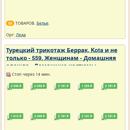
ТОВАРОВ.
Белье
.
59
Орг:
Леда
Турецкий трикотаж Беррак, Kota и не
только - 559. Женщинам - Домашняя
одежда - Домашние костюмы
Стоп через 14 мин.
2 048 ₽
2 048 ₽
2 181 ₽
1 529 ₽
2 181 ₽
1 615 ₽
2 048 ₽
2 181 ₽
2 181 ₽
2 181 ₽