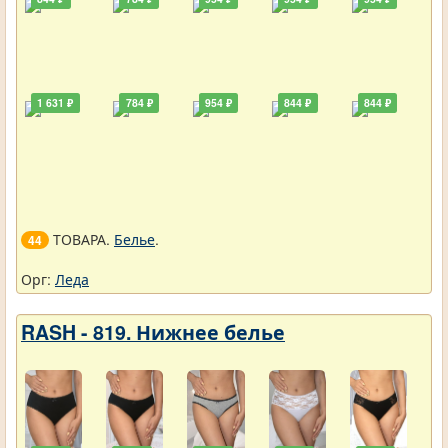
1 631 ₽
784 ₽
954 ₽
844 ₽
844 ₽
ТОВАРА.
Белье
.
44
Орг:
Леда
RASH - 819. Нижнее белье