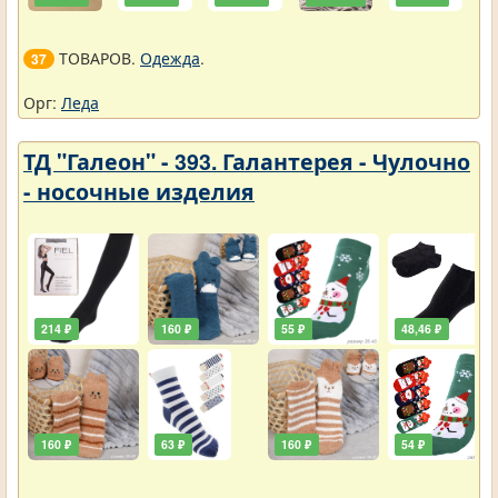
ТОВАРОВ.
Одежда
.
37
Орг:
Леда
ТД "Галеон" - 393. Галантерея - Чулочно
- носочные изделия
214 ₽
160 ₽
55 ₽
48,46 ₽
160 ₽
63 ₽
160 ₽
54 ₽