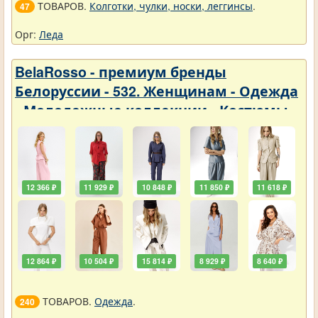
ТОВАРОВ.
Колготки, чулки, носки, леггинсы
.
47
Орг:
Леда
BelaRosso - премиум бренды
Белоруссии - 532. Женщинам - Одежда
- Молодежные коллекции - Костюмы
12 366 ₽
11 929 ₽
10 848 ₽
11 850 ₽
11 618 ₽
12 864 ₽
10 504 ₽
15 814 ₽
8 929 ₽
8 640 ₽
ТОВАРОВ.
Одежда
.
240