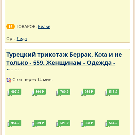
ТОВАРОВ.
Белье
.
16
Орг:
Леда
Турецкий трикотаж Беррак, Kota и не
только - 559. Женщинам - Одежда -
Боди
Стоп через 14 мин.
497 ₽
564 ₽
760 ₽
954 ₽
513 ₽
954 ₽
539 ₽
521 ₽
508 ₽
564 ₽