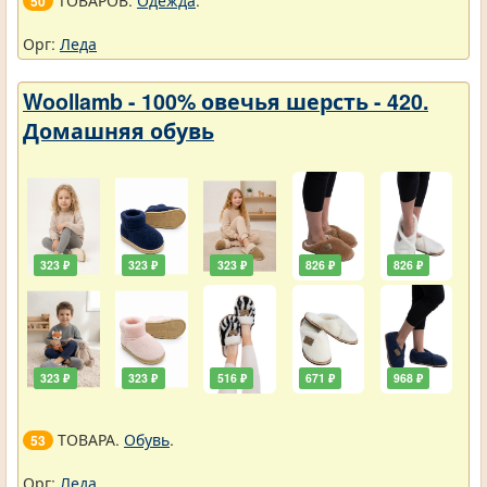
ТОВАРОВ.
Одежда
.
50
Орг:
Леда
Woollamb - 100% овечья шерсть - 420.
Домашняя обувь
323 ₽
323 ₽
323 ₽
826 ₽
826 ₽
323 ₽
323 ₽
516 ₽
671 ₽
968 ₽
ТОВАРА.
Обувь
.
53
Орг:
Леда