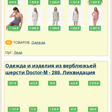
916 ₽
1 370 ₽
1 220 ₽
1 151 ₽
1 637 ₽
1 144 ₽
2 058 ₽
1 344 ₽
1 235 ₽
2 497 ₽
ТОВАРОВ.
Одежда
.
45
Орг:
Леда
Одежда и изделия из верблюжьей
шерсти Doctor-M - 288. Ликвидация
271 ₽
612 ₽
78 ₽
214 ₽
2 273 ₽
1 137 ₽
71 ₽
1 278 ₽
57 ₽
200 ₽