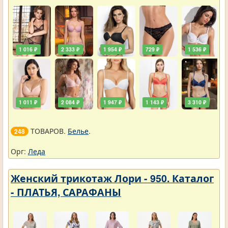
1 016 ₽
2 333 ₽
1 954 ₽
729 ₽
1 536 ₽
1 011 ₽
2 084 ₽
1 947 ₽
1 143 ₽
3 310 ₽
ТОВАРОВ.
Белье
.
248
Орг:
Леда
Женский трикотаж Лори - 950. Каталог
- ПЛАТЬЯ, САРАФАНЫ