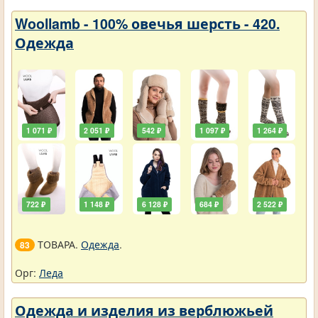
Woollamb - 100% овечья шерсть - 420.
Одежда
1 071 ₽
2 051 ₽
542 ₽
1 097 ₽
1 264 ₽
722 ₽
1 148 ₽
6 128 ₽
684 ₽
2 522 ₽
ТОВАРА.
Одежда
.
83
Орг:
Леда
Одежда и изделия из верблюжьей