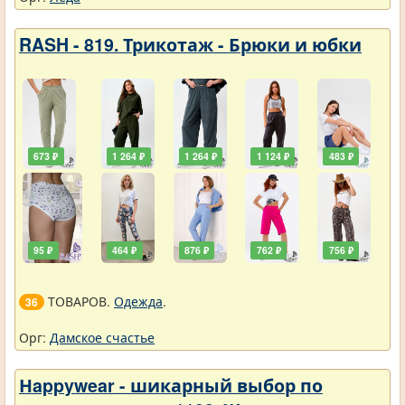
RASH - 819. Трикотаж - Брюки и юбки
673 ₽
1 264 ₽
1 264 ₽
1 124 ₽
483 ₽
95 ₽
464 ₽
876 ₽
762 ₽
756 ₽
ТОВАРОВ.
Одежда
.
36
Орг:
Дамское счастье
Нappywear - шикарный выбор по