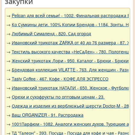
закупки
→
Pelican для всей семьи! - 1002. Финальная распродажа
→
Ко Сумкины дети. 100% Копии Брендов - 1184. Зонты. Нов
→
Любимый Сималенд - 820. Сад огород
→
Ивановский трикотаж ZARKA от 40 до 76 размера - 87. Же
→
Текстиль высокого качества «НеСаДен» - 780. Полотенца 
→
Женский трикотаж Лори - 950. Каталог - Брюки - Брюки к
→
Брендовая коллекция VILATTE - 763. Для женщин - Разное
→
Tasty Coffee - 467. Кофе - КОФЕ ДЛЯ ЭСПРЕССО
→
Ивановский трикотаж НАТАЛИ - 650. Женское - Футболки, 
→
Орехи и сухофрукты по оптовым ценам - 23.
→
Одежда и изделия из верблюжьей шерсти Doctor-M - 288
→
Ваш ORGANIZER - 91. Распродажа
→
1001Парфюм - 1082. Аналоги женских духов. Турецкие а
→
ТД "Галеон" - 393. Посуда - Посуда для кофе и чая - Разное