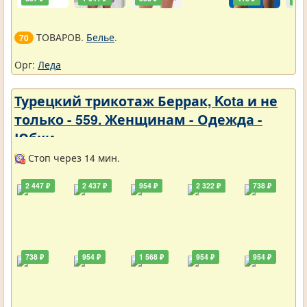
ТОВАРОВ.
Белье
.
70
Орг:
Леда
Турецкий трикотаж Беррак, Kota и не
только - 559. Женщинам - Одежда -
Юбки
Стоп через 14 мин.
2 447 ₽
2 437 ₽
954 ₽
2 322 ₽
738 ₽
738 ₽
954 ₽
1 568 ₽
954 ₽
954 ₽