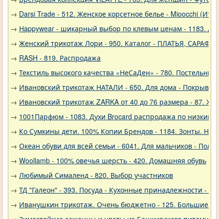
→
Darsi Trade - 512. Женское корсетное белье - Mioocchi (Ита
→
Нappywear - шикарный выбор по клевым ценам - 1183. Дев
→
Женский трикотаж Лори - 950. Каталог - ПЛАТЬЯ, САРАФА
→
RASH - 819. Распродажа
→
Текстиль высокого качества «НеСаДен» - 780. Постельны
→
Ивановский трикотаж НАТАЛИ - 650. Для дома - Покрывал
→
Ивановский трикотаж ZARKA от 40 до 76 размера - 87. Же
→
1001Парфюм - 1083. Духи Brocard распродажа по низким 
→
Ко Сумкины дети. 100% Копии Брендов - 1184. Зонты. Нов
→
Океан обуви для всей семьи - 6041. Для мальчиков - Полу
→
Woollamb - 100% овечья шерсть - 420. Домашняя обувь
→
Любимый Сималенд - 820. Выбор участников
→
ТД "Галеон" - 393. Посуда - Кухонные принадлежности - Ак
→
Иванушкин трикотаж. Очень бюджетно - 125. Большие р