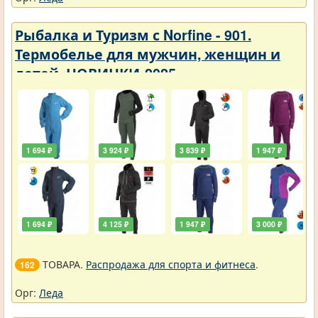
Рыбалка и Туризм с Norfine - 901.
Термобелье для мужчин, женщин и
детей. НОВИНКИ-2025
1 694 ₽
3 924 ₽
3 839 ₽
1 947 ₽
1 694 ₽
4 125 ₽
1 947 ₽
3 000 ₽
ТОВАРА.
Распродажа для спорта и фитнеса
.
162
Орг:
Леда