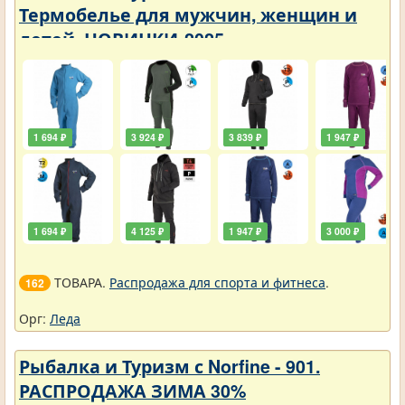
Термобелье для мужчин, женщин и
детей. НОВИНКИ-2025
1 694 ₽
3 924 ₽
3 839 ₽
1 947 ₽
1 694 ₽
4 125 ₽
1 947 ₽
3 000 ₽
ТОВАРА.
Распродажа для спорта и фитнеса
.
162
Орг:
Леда
Рыбалка и Туризм с Norfine - 901.
РАСПРОДАЖА ЗИМА 30%