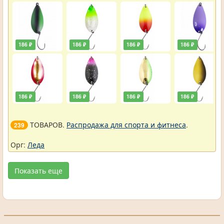
186 ₽
186 ₽
186 ₽
186 ₽
186 ₽
186 ₽
186 ₽
186 ₽
ТОВАРОВ.
Распродажа для спорта и фитнеса
.
239
Орг:
Леда
Показать еще