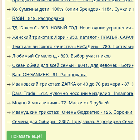
→
Ко Сумкины дети. 100% Копии Брендов - 1184. Сумки и кл
→
RASH - 819. Распродажа
→
ТД "Галеон" - 393. НОВЫЙ ГОД. Новогодние украшения - Р
→
Женский трикотаж Лори - 950. Каталог - ПЛАТЬЯ, САРАФА
→
Текстиль высокого качества «НеСаДен» - 780. Постельны
→
Любимый Сималенд - 820. Выбор участников
→
Океан обуви для всей семьи - 6041. Для девочек - Ботинки
→
Ваш ORGANIZER - 91. Распродажа
→
Ивановский трикотаж ZARKA от 40 до 76 размера - 87. Же
→
Darsi Trade - 512. Чулочно-носочные изделия - Innamore (И
→
Модный магазинчик - 72. Маски от 6 рублей
→
Иванушкин трикотаж. Очень бюджетно - 125. Cорочки трик
→
Семена для Сибири - 2357. Предзаказ. Агрофирма Семена 
Показать ещё!