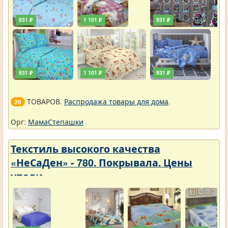
931 ₽
1 101 ₽
931 ₽
931 ₽
1 101 ₽
931 ₽
ТОВАРОВ.
Распродажа товары для дома
.
26
Орг:
МамаСтепашки
Текстиль высокого качества
«НеСаДен» - 780. Покрывала. Цены
упали