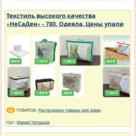
Текстиль высокого качества
«НеСаДен» - 780. Одеяла. Цены упали
643 ₽
1 101 ₽
1 050 ₽
694 ₽
1 490 ₽
1 405 ₽
830 ₽
1 050 ₽
ТОВАРОВ.
Распродажа товары для дома
.
86
Орг:
МамаСтепашки