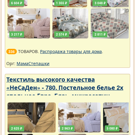
6 604 ₽
1 355 ₽
3 048 ₽
3 217 ₽
2 574 ₽
2 811 ₽
ТОВАРОВ.
Распродажа товары для дома
.
336
Орг:
МамаСтепашки
Текстиль высокого качества
«НеСаДен» - 780. Постельное белье 2х
спальное Евро. Бязь, микросатин,
микрофибра, перкаль, поплин, сатин.
Цены упали
2 625 ₽
2 963 ₽
5 080 ₽