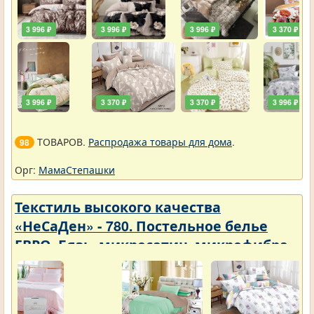
3 996 ₽
3 996 ₽
3 996 ₽
3 370 ₽
3 996 ₽
3 370 ₽
3 370 ₽
3 996 ₽
ТОВАРОВ.
Распродажа товары для дома
.
98
Орг:
МамаСтепашки
Текстиль высокого качества
«НеСаДен» - 780. Постельное белье
ЕВРО. Бязь, микросатин, микрофибра,
перкаль, поплин, сатин. Цены упали