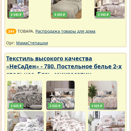
2 540 ₽
4 403 ₽
2 540 ₽
ТОВАРА.
Распродажа товары для дома
.
344
Орг:
МамаСтепашки
Текстиль высокого качества
«НеСаДен» - 780. Постельное белье 2-х
спальное. Бязь, микросатин,
микрофибра, перкаль, поплин, сатин.
Цены упали
2 625 ₽
2 625 ₽
2 625 ₽