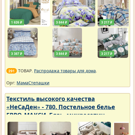
Цены упали
1 626 ₽
3 844 ₽
3 217 ₽
3 387 ₽
3 844 ₽
3 217 ₽
ТОВАР.
Распродажа товары для дома
.
291
Орг:
МамаСтепашки
Текстиль высокого качества
«НеСаДен» - 780. Постельное белье
ЕВРО-МАКСИ. Бязь, микросатин,
микрофибра, перкаль, поплин, сатин.
Цены упали