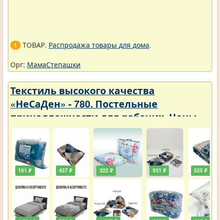
ТОВАР.
Распродажа товары для дома
.
1
Орг:
МамаСтепашки
Текстиль высокого качества
«НеСаДен» - 780. Постельные
принадлежности для рабочих. Цены
упали
161 ₽
457 ₽
322 ₽
931 ₽
525 ₽