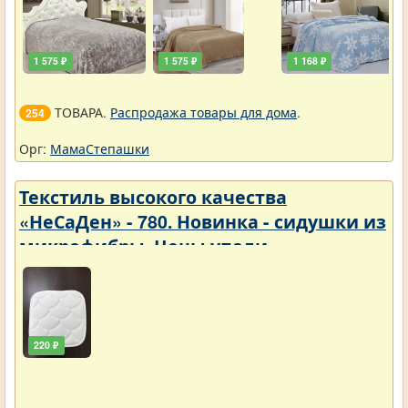
1 575 ₽
1 575 ₽
1 168 ₽
ТОВАРА.
Распродажа товары для дома
.
254
Орг:
МамаСтепашки
Текстиль высокого качества
«НеСаДен» - 780. Новинка - сидушки из
микрофибры. Цены упали
220 ₽