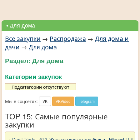
• Для дома
Все закупки
→
Распродажа
→
Для дома и
дачи
→
Для дома
Раздел: Для дома
Категории закупок
Подкатегории отсутствуют
Мы в соцсетях:
VK
VKVideo
Telegram
TOP 15: Самые популярные
закупки
→
Darsi Trade - 512. Женское корсетное белье - Mioocchi (Ита