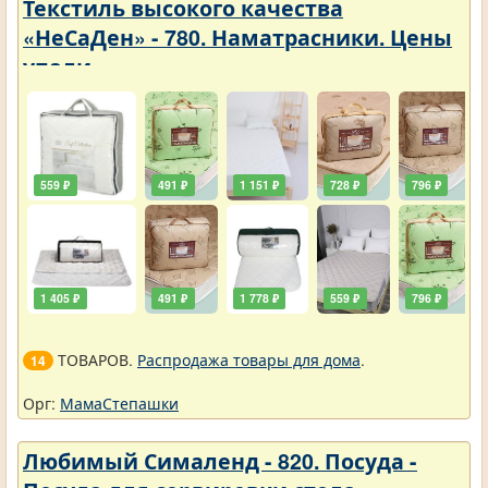
Текстиль высокого качества
«НеСаДен» - 780. Наматрасники. Цены
упали
559 ₽
491 ₽
1 151 ₽
728 ₽
796 ₽
1 405 ₽
491 ₽
1 778 ₽
559 ₽
796 ₽
ТОВАРОВ.
Распродажа товары для дома
.
14
Орг:
МамаСтепашки
Любимый Сималенд - 820. Посуда -