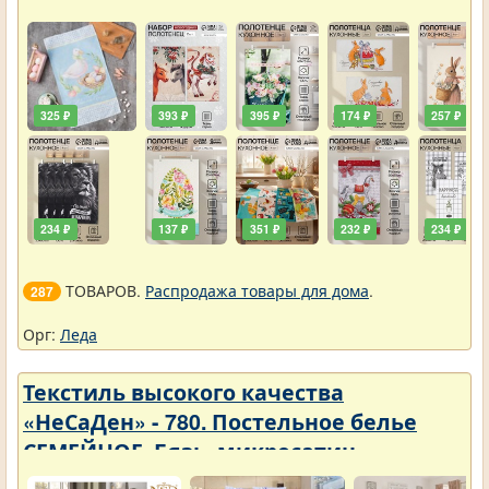
325 ₽
393 ₽
395 ₽
174 ₽
257 ₽
234 ₽
137 ₽
351 ₽
232 ₽
234 ₽
ТОВАРОВ.
Распродажа товары для дома
.
287
Орг:
Леда
Текстиль высокого качества
«НеСаДен» - 780. Постельное белье
СЕМЕЙНОЕ. Бязь, микросатин,
микрофибра, перкаль, поплин, сатин.