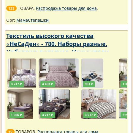
ТОВАРА.
Распродажа товары для дома
.
123
Орг:
МамаСтепашки
Текстиль высокого качества
«НеСаДен» - 780. Наборы разные.
Наборами выгоднее. Цены упали
3 217 ₽
4 403 ₽
931 ₽
1 389 
1 626 ₽
3 217 ₽
3 217 ₽
3 217 
ТОВАРОВ.
Распродажа товары для дома
.
12