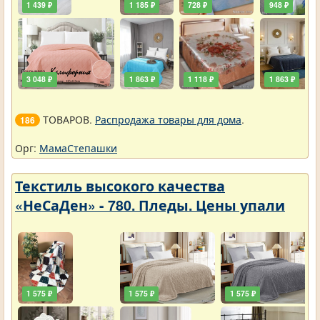
1 439 ₽
1 185 ₽
728 ₽
948 ₽
3 048 ₽
1 863 ₽
1 118 ₽
1 863 ₽
ТОВАРОВ.
Распродажа товары для дома
.
186
Орг:
МамаСтепашки
Текстиль высокого качества
«НеСаДен» - 780. Пледы. Цены упали
1 575 ₽
1 575 ₽
1 575 ₽