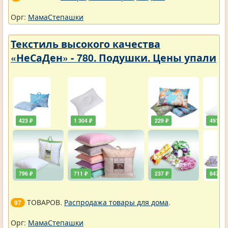
Орг:
МамаСтепашки
Текстиль высокого качества
«НеСаДен» - 780. Подушки. Цены упали
423 ₽
1 304 ₽
229 ₽
491 ₽
796 ₽
711 ₽
237 ₽
847 ₽
ТОВАРОВ.
Распродажа товары для дома
.
97
Орг:
МамаСтепашки