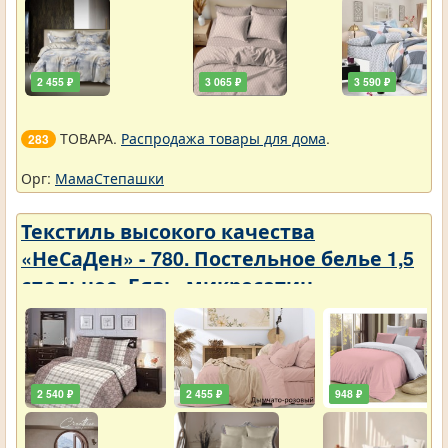
2 455 ₽
3 065 ₽
3 590 ₽
ТОВАРА.
Распродажа товары для дома
.
283
Орг:
МамаСтепашки
Текстиль высокого качества
«НеСаДен» - 780. Постельное белье 1,5
спальное. Бязь, микросатин,
микрофибра, перкаль, поплин, сатин.
Цены упали
2 540 ₽
2 455 ₽
948 ₽