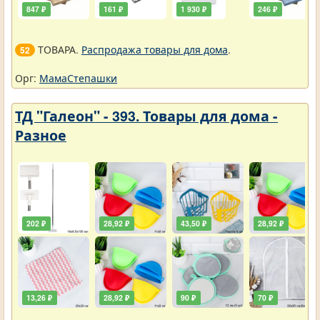
847 ₽
161 ₽
1 930 ₽
246 ₽
ТОВАРА.
Распродажа товары для дома
.
52
Орг:
МамаСтепашки
ТД "Галеон" - 393. Товары для дома -
Разное
202 ₽
28,92 ₽
43,50 ₽
28,92 ₽
13,26 ₽
28,92 ₽
90 ₽
70 ₽