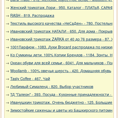
→
Женский трикотаж Лори - 950. Каталог - ПЛАТЬЯ, САРАФА
→
RASH - 819. Распродажа
→
Текстиль высокого качества «НеСаДен» - 780. Постельны
→
Ивановский трикотаж НАТАЛИ - 650. Для дома - Покрывал
→
Ивановский трикотаж ZARKA от 40 до 76 размера - 87. Же
→
1001Парфюм - 1083. Духи Brocard распродажа по низким 
→
Ко Сумкины дети. 100% Копии Брендов - 1184. Зонты. Нов
→
Океан обуви для всей семьи - 6041. Для мальчиков - Полу
→
Woollamb - 100% овечья шерсть - 420. Домашняя обувь
→
Tasty Coffee - 467. Чай
→
Любимый Сималенд - 820. Выбор участников
→
ТД "Галеон" - 393. Посуда - Кухонные принадлежности - Ак
→
Иванушкин трикотаж. Очень бюджетно - 125. Большие р
→
Зимостойкие саженцы и цветы из Башкирского питомника 