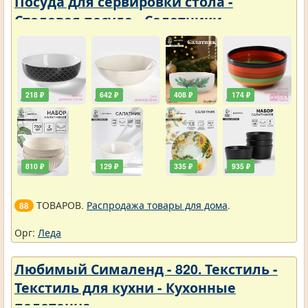
Посуда для сервировки стола -
Столовая посуда - Салатники
218 ₽
642 ₽
408 ₽
174 ₽
810 ₽
129 ₽
335 ₽
935 ₽
ТОВАРОВ.
Распродажа товары для дома
.
88
Орг:
Леда
Любимый Сималенд - 820. Текстиль -
Текстиль для кухни - Кухонные
полотенца