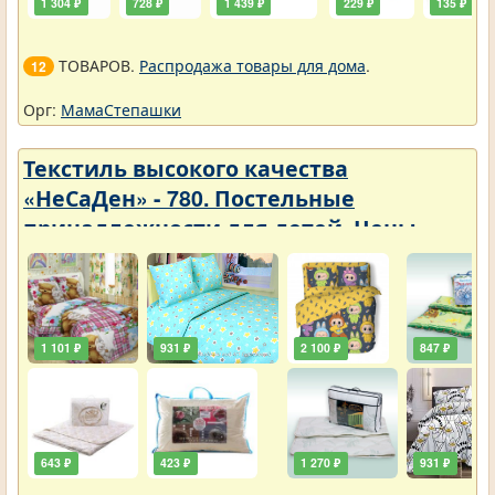
1 304 ₽
728 ₽
1 439 ₽
229 ₽
135 ₽
ТОВАРОВ.
Распродажа товары для дома
.
12
Орг:
МамаСтепашки
Текстиль высокого качества
«НеСаДен» - 780. Постельные
принадлежности для детей. Цены
упали
1 101 ₽
931 ₽
2 100 ₽
847 ₽
643 ₽
423 ₽
1 270 ₽
931 ₽