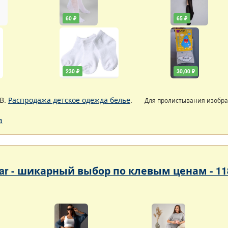
60 ₽
65 ₽
230 ₽
30,00 ₽
В.
Распродажа детское одежда белье
.
Для пролистывания изобр
а
ar - шикарный выбор по клевым ценам - 1