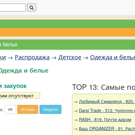
и белье
ки
→
Распродажа
→
Детское
→
Одежда и бель
Одежда и белье
TOP 13: Самые п
и закупок
рии отсутствуют
→
Любимый Сималенд - 820.
х:
VK
VKVideo
Telegram
→
Darsi Trade - 512. Чулочно
→
RASH - 819. Почти даром
→
Ваш ORGANIZER - 91. Рас