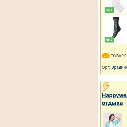
55 ₽
65 ₽
ТОВАРО
70
Орг:
Вредин
Нappywe
отдыха