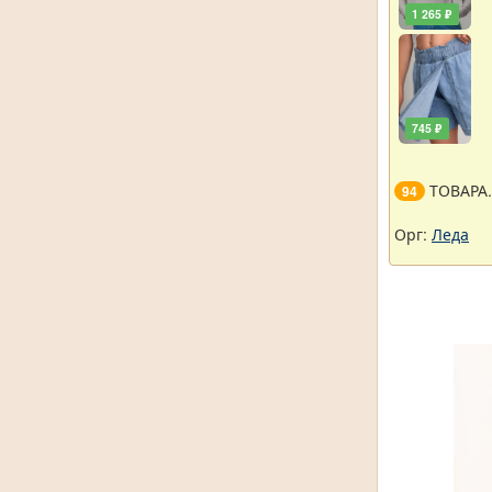
1 265 ₽
745 ₽
ТОВАРА
94
Орг:
Леда