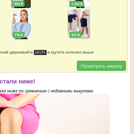
852 ₽
1 332 ₽
719 ₽
251 ₽
жений удерживайте
и крутите колесико мыши
shift
Посмотреть закупку
 стали ниже!
ла ниже по сравнению с недавними выкупами