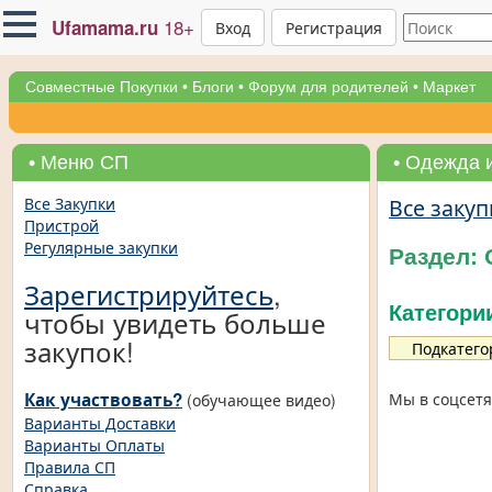
18+
Ufamama.ru
Вход
Регистрация
Совместные Покупки
•
Блоги
•
Форум для родителей
•
Маркет
• Меню СП
• Одежда 
Все закуп
Все Закупки
Пристрой
Регулярные закупки
Раздел: 
Зарегистрируйтесь
,
Категори
чтобы увидеть больше
закупок!
Подкатего
Как участвовать?
Мы в соцсетя
(обучающее видео)
Варианты Доставки
Варианты Оплаты
Правила СП
Справка