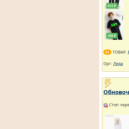
612 ₽
438 ₽
ТОВАР.
61
Орг:
Леда
Обновоч
Стоп через