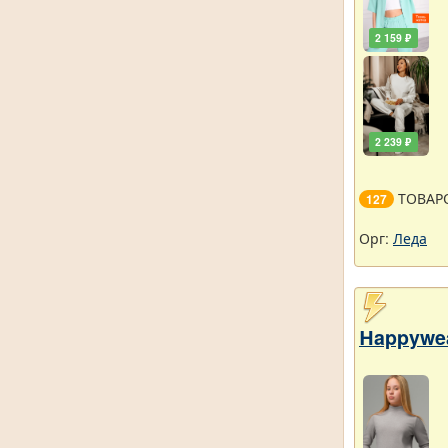
2 159 ₽
2 239 ₽
ТОВАР
127
Орг:
Леда
Нappywe