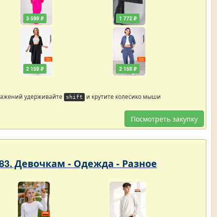
3 599 ₽
1 772 ₽
2 159 ₽
2 159 ₽
ражений удерживайте
и крутите колесико мыши
shift
Посмотреть закупку
3. Девочкам - Одежда - Разное