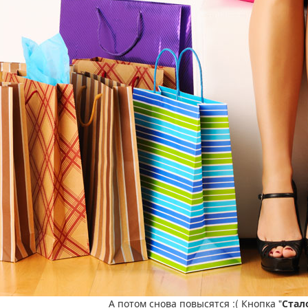
А потом снова повысятся :( Кнопка "
Стал