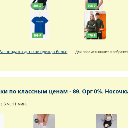
598 ₽
705 ₽
399 ₽
479 ₽
Распродажа детское одежда белье
.
Для пролистывания изображе
ки по классным ценам - 89. Орг 0%. Носоч
 6 ч. 11 мин.