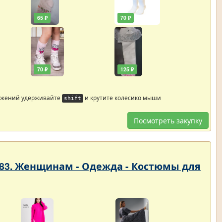
65 ₽
70 ₽
70 ₽
125 ₽
ажений удерживайте
и крутите колесико мыши
shift
Посмотреть закупку
183. Женщинам - Одежда - Костюмы для