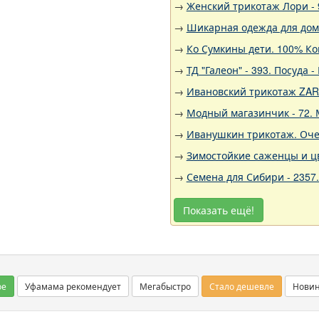
→
Женский трикотаж Лори - 
→
Шикарная одежда для дома,
→
Ко Сумкины дети. 100% Ко
→
ТД "Галеон" - 393. Посуда
→
Ивановский трикотаж ZARK
→
Модный магазинчик - 72. 
→
Иванушкин трикотаж. Оче
→
Зимостойкие саженцы и цв
→
Семена для Сибири - 2357
Показать ещё!
ое
Уфамама рекомендует
Мегабыстро
Стало дешевле
Нови