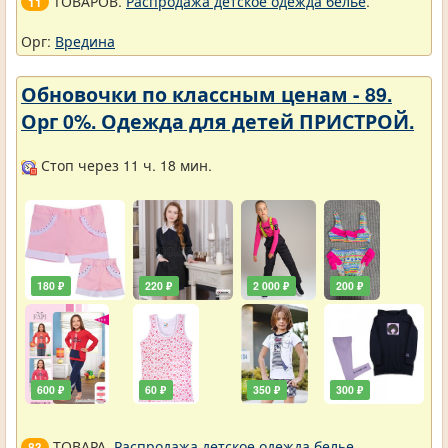
ТОВАРОВ.
Распродажа детское одежда белье
.
11
Орг:
Вредина
Обновочки по классным ценам - 89.
Орг 0%. Одежда для детей ПРИСТРОЙ.
Стоп через 11 ч. 18 мин.
180 ₽
220 ₽
2 000 ₽
200 ₽
600 ₽
60 ₽
350 ₽
300 ₽
ТОВАРА.
Распродажа детское одежда белье
.
83