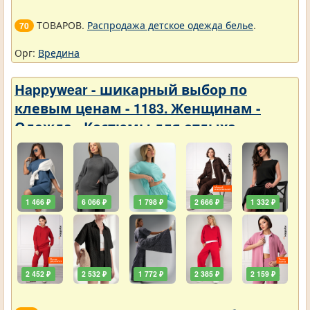
ТОВАРОВ.
Распродажа детское одежда белье
.
70
Орг:
Вредина
Нappywear - шикарный выбор по
клевым ценам - 1183. Женщинам -
Одежда - Костюмы для отдыха
1 466 ₽
6 066 ₽
1 798 ₽
2 666 ₽
1 332 ₽
2 452 ₽
2 532 ₽
1 772 ₽
2 385 ₽
2 159 ₽