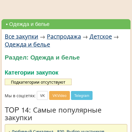
• Одежда и белье
Все закупки
→
Распродажа
→
Детское
→
Одежда и белье
Раздел: Одежда и белье
Категории закупок
Подкатегории отсутствуют
Мы в соцсетях:
VK
VKVideo
Telegram
TOP 14: Самые популярные
закупки
→
Любимый Сималенд - 820. Выбор участников