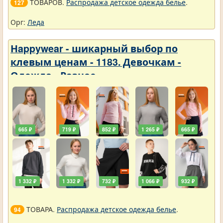
ТОВАРОВ.
Распродажа детское одежда белье
.
127
Орг:
Леда
Нappywear - шикарный выбор по
клевым ценам - 1183. Девочкам -
Одежда - Разное
665 ₽
719 ₽
852 ₽
1 265 ₽
665 ₽
1 332 ₽
1 332 ₽
732 ₽
1 066 ₽
932 ₽
ТОВАРА.
Распродажа детское одежда белье
.
94