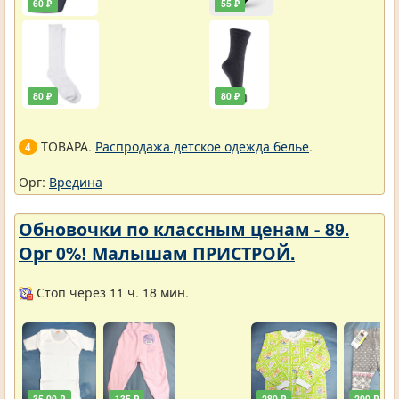
60 ₽
55 ₽
80 ₽
80 ₽
ТОВАРА.
Распродажа детское одежда белье
.
4
Орг:
Вредина
Обновочки по классным ценам - 89.
Орг 0%! Малышам ПРИСТРОЙ.
Стоп через 11 ч. 18 мин.
35,00 ₽
135 ₽
280 ₽
200 ₽