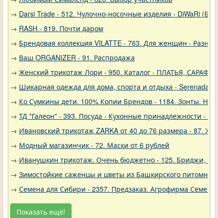
→
Darsi Trade - 512. Чулочно-носочные изделия - DiWaRi (Бел
→
RASH - 819. Почти даром
→
Брендовая коллекция VILATTE - 763. Для женщин - Разное
→
Ваш ORGANIZER - 91. Распродажа
→
Женский трикотаж Лори - 950. Каталог - ПЛАТЬЯ, САРАФА
→
Шикарная одежда для дома, спорта и отдыха - Serenada - 
→
Ко Сумкины дети. 100% Копии Брендов - 1184. Зонты. Нов
→
ТД "Галеон" - 393. Посуда - Кухонные принадлежности - Ак
→
Ивановский трикотаж ZARKA от 40 до 76 размера - 87. Же
→
Модный магазинчик - 72. Маски от 6 рублей
→
Иванушкин трикотаж. Очень бюджетно - 125. Бриджи, шо
→
Зимостойкие саженцы и цветы из Башкирского питомника 
→
Семена для Сибири - 2357. Предзаказ. Агрофирма Семена 
Показать ещё!