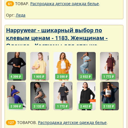
ТОВАР.
Распродажа детское одежда белье
.
61
Орг:
Леда
Нappywear - шикарный выбор по
клевым ценам - 1183. Женщинам -
Одежда - Костюмы для отдыха
4 399 ₽
1 905 ₽
2 598 ₽
2 932 ₽
1 772 ₽
2 399 ₽
2 132 ₽
1 772 ₽
2 452 ₽
2 132 ₽
ТОВАРОВ.
Распродажа детское одежда белье
.
127