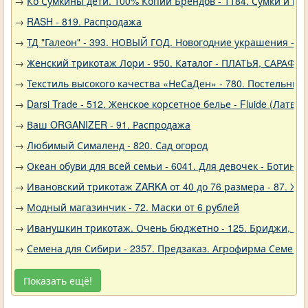
→
Ко Сумкины дети. 100% Копии Брендов - 1184. Сумки и кл
→
RASH - 819. Распродажа
→
ТД "Галеон" - 393. НОВЫЙ ГОД. Новогодние украшения - Р
→
Женский трикотаж Лори - 950. Каталог - ПЛАТЬЯ, САРАФА
→
Текстиль высокого качества «НеСаДен» - 780. Постельны
→
Darsi Trade - 512. Женское корсетное белье - Fluide (Латвия
→
Ваш ORGANIZER - 91. Распродажа
→
Любимый Сималенд - 820. Сад огород
→
Океан обуви для всей семьи - 6041. Для девочек - Ботинки
→
Ивановский трикотаж ZARKA от 40 до 76 размера - 87. Же
→
Модный магазинчик - 72. Маски от 6 рублей
→
Иванушкин трикотаж. Очень бюджетно - 125. Бриджи, шо
→
Семена для Сибири - 2357. Предзаказ. Агрофирма Семена 
Показать ещё!