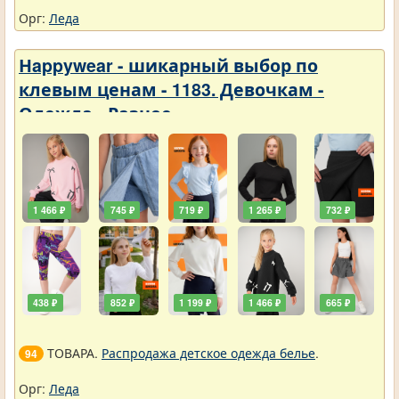
Орг:
Леда
Нappywear - шикарный выбор по
клевым ценам - 1183. Девочкам -
Одежда - Разное
1 466 ₽
745 ₽
719 ₽
1 265 ₽
732 ₽
438 ₽
852 ₽
1 199 ₽
1 466 ₽
665 ₽
ТОВАРА.
Распродажа детское одежда белье
.
94
Орг:
Леда