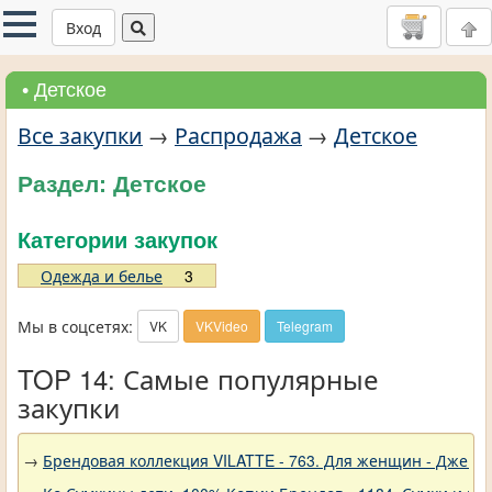
Вход
• Детское
Все закупки
→
Распродажа
→
Детское
Раздел: Детское
Категории закупок
Одежда и белье
3
Мы в соцсетях:
VK
VKVideo
Telegram
TOP 14: Самые популярные
закупки
→
Брендовая коллекция VILATTE - 763. Для женщин - Джемп