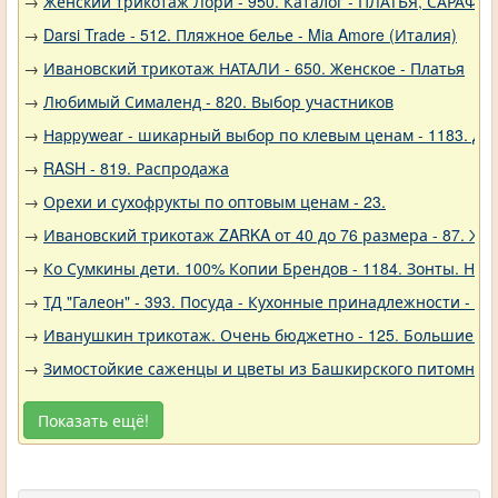
→
Женский трикотаж Лори - 950. Каталог - ПЛАТЬЯ, САРАФА
→
Darsi Trade - 512. Пляжное белье - Mia Amore (Италия)
→
Ивановский трикотаж НАТАЛИ - 650. Женское - Платья
→
Любимый Сималенд - 820. Выбор участников
→
Нappywear - шикарный выбор по клевым ценам - 1183. Дев
→
RASH - 819. Распродажа
→
Орехи и сухофрукты по оптовым ценам - 23.
→
Ивановский трикотаж ZARKA от 40 до 76 размера - 87. Же
→
Ко Сумкины дети. 100% Копии Брендов - 1184. Зонты. Нов
→
ТД "Галеон" - 393. Посуда - Кухонные принадлежности - Ак
→
Иванушкин трикотаж. Очень бюджетно - 125. Большие р
→
Зимостойкие саженцы и цветы из Башкирского питомника 
Показать ещё!