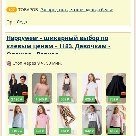
ТОВАРОВ.
Распродажа детское одежда белье
.
127
Орг:
Леда
Нappywear - шикарный выбор по
клевым ценам - 1183. Девочкам -
Одежда - Разное
Стоп через 9 ч. 30 мин.
2 198 ₽
1 265 ₽
665 ₽
625 ₽
732 ₽
1 012 ₽
625 ₽
438 ₽
932 ₽
852 ₽