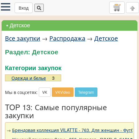
Вход
• Детское
Все закупки
→
Распродажа
→
Детское
Раздел: Детское
Категории закупок
Одежда и белье
3
Мы в соцсетях:
VK
VKVideo
Telegram
TOP 13: Самые популярные
закупки
→
Брендовая коллекция VILATTE - 763. Для женщин - Футбол