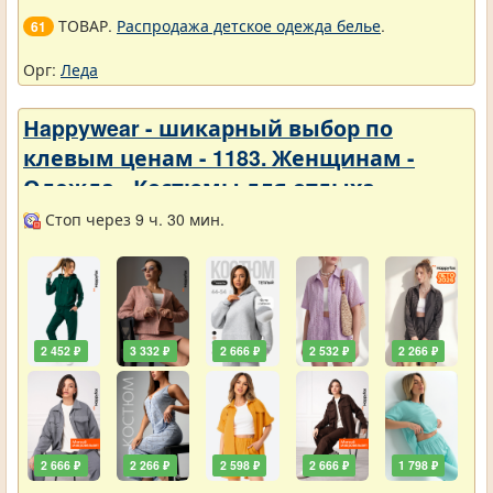
ТОВАР.
Распродажа детское одежда белье
.
61
Орг:
Леда
Нappywear - шикарный выбор по
клевым ценам - 1183. Женщинам -
Одежда - Костюмы для отдыха
Стоп через 9 ч. 30 мин.
2 452 ₽
3 332 ₽
2 666 ₽
2 532 ₽
2 266 ₽
2 666 ₽
2 266 ₽
2 598 ₽
2 666 ₽
1 798 ₽