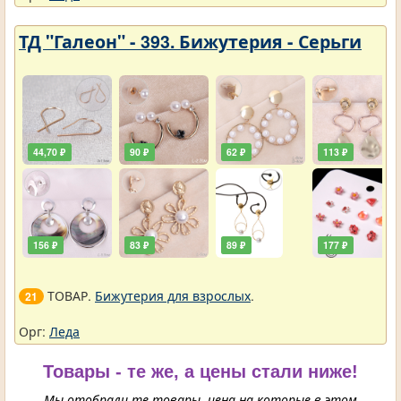
ТД "Галеон" - 393. Бижутерия - Серьги
44,70 ₽
90 ₽
62 ₽
113 ₽
156 ₽
83 ₽
89 ₽
177 ₽
ТОВАР.
Бижутерия для взрослых
.
21
Орг:
Леда
Товары - те же, а цены стали ниже!
Мы отобрали те товары, цена на которые в этом