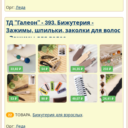
Орг:
Леда
ТД "Галеон" - 393. Бижутерия -
Зажимы, шпильки, заколки для волос
- Зажимы для волос
22,82 ₽
54 ₽
34,35 ₽
233 ₽
53 ₽
90 ₽
49,07 ₽
24,41 ₽
ТОВАРА.
Бижутерия для взрослых
.
22
Орг:
Леда