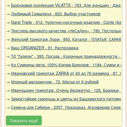
→
Брендовая коллекция VILATTE - 763. Для женщин - Джемп
→
Любимый Сималенд - 820. Выбор участников
→
Darsi Trade - 512. Чулочно-носочные изделия - Conte (Бела
→
Текстиль высокого качества «НеСаДен» - 780. Постельны
→
Женский трикотаж Лори - 950. Каталог - ПЛАТЬЯ, САРАФА
→
Ваш ORGANIZER - 91. Распродажа
→
ТД "Галеон" - 393. Посуда - Кухонные принадлежности - Ак
→
Ко Сумкины дети. 100% Копии Брендов - 1184. Сумки и кл
→
Ивановский трикотаж ZARKA от 40 до 76 размера - 87. Же
→
Модный магазинчик - 72. Маски от 6 рублей
→
Иванушкин трикотаж. Очень бюджетно - 125. Бриджи, шо
→
Зимостойкие саженцы и цветы из Башкирского питомника 
→
Семена для Сибири - 2357. Предзаказ. Агрофирма Семена 
Показать ещё!