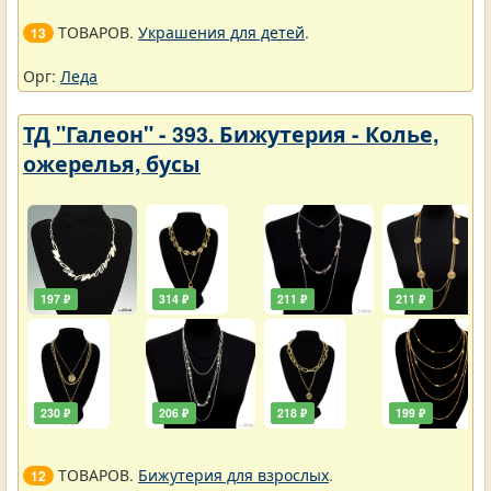
ТОВАРОВ.
Украшения для детей
.
13
Орг:
Леда
ТД "Галеон" - 393. Бижутерия - Колье,
ожерелья, бусы
197 ₽
314 ₽
211 ₽
211 ₽
230 ₽
206 ₽
218 ₽
199 ₽
ТОВАРОВ.
Бижутерия для взрослых
.
12