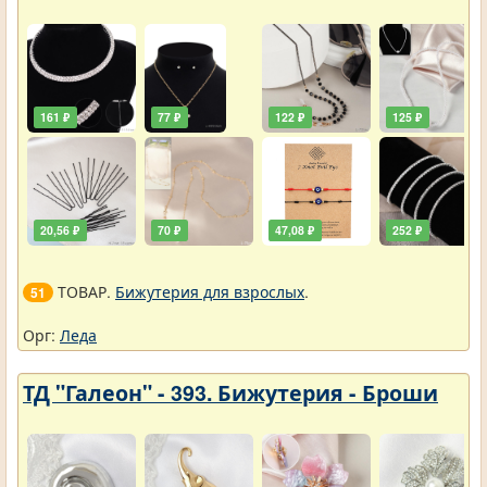
161 ₽
77 ₽
122 ₽
125 ₽
20,56 ₽
70 ₽
47,08 ₽
252 ₽
ТОВАР.
Бижутерия для взрослых
.
51
Орг:
Леда
ТД "Галеон" - 393. Бижутерия - Броши