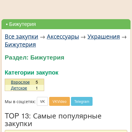
• Бижутерия
Все закупки
→
Аксессуары
→
Украшения
→
Бижутерия
Раздел: Бижутерия
Категории закупок
Взрослое
5
Детское
1
Мы в соцсетях:
VK
VKVideo
Telegram
TOP 13: Самые популярные
закупки