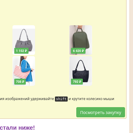
1 152 ₽
6 420 ₽
708 ₽
792 ₽
ния изображений удерживайте
и крутите колесико мыши
shift
Посмотреть закупку
 стали ниже!