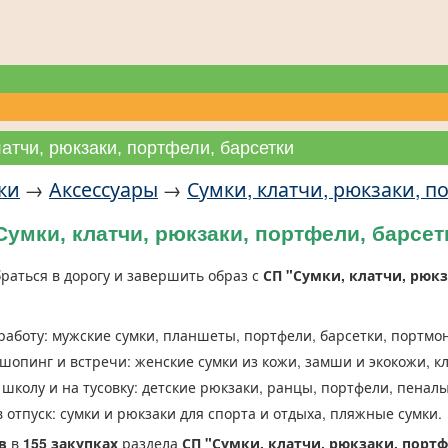
латчи, рюкзаки, портфели, барсетки
ки
→
Аксессуары
→
Сумки, клатчи, рюкзаки, п
Сумки, клатчи, рюкзаки, портфели, барсет
раться в дорогу и завершить образ с
СП "Сумки, клатчи, рюкз
работу: мужские сумки, планшеты, портфели, барсетки, портмо
шопинг и встречи: женские сумки из кожи, замши и экокожи, к
 школу и на тусовку: детские рюкзаки, ранцы, портфели, пенал
 отпуск: сумки и рюкзаки для спорта и отдыха, пляжные сумки.
в
в
155 закупках
раздела
СП "Сумки, клатчи, рюкзаки, портф