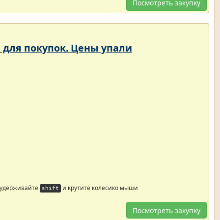
Посмотреть закупку
и для покупок. Цены упали
 удерживайте
и крутите колесико мыши
shift
Посмотреть закупку