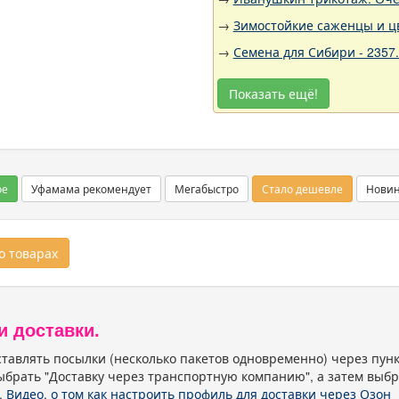
→
Зимостойкие саженцы и цв
→
Семена для Сибири - 2357
Показать ещё!
ое
Уфамама рекомендует
Мегабыстро
Стало дешевле
Нови
 товарах
и доставки.
тавлять посылки (несколько пакетов одновременно) через пу
ыбрать "Доставку через транспортную компанию", а затем выбр
.
Видео, о том как настроить профиль для доставки через Озон