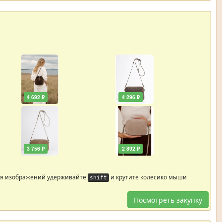
4 692 ₽
4 296 ₽
3 756 ₽
2 892 ₽
ия изображений удерживайте
и крутите колесико мыши
shift
Посмотреть закупку