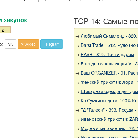
TOP 14: Самые п
и закупок
2
→
Любимый Сималенд - 820.
х:
VK
VKVideo
Telegram
→
Darsi Trade - 512. Чулочно
→
RASH - 819. Почти даром
→
Брендовая коллекция VILA
→
Ваш ORGANIZER - 91. Рас
→
Женский трикотаж Лори - 
→
Шикарная одежда для дома,
→
Ко Сумкины дети. 100% Ко
→
ТД "Галеон" - 393. Посуда
→
Ивановский трикотаж ZARK
→
Модный магазинчик - 72. 
→
Иванушкин трикотаж. Оче