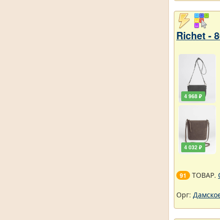
Richet -
4 968 ₽
4 032 ₽
ТОВАР.
91
Орг:
Дамское