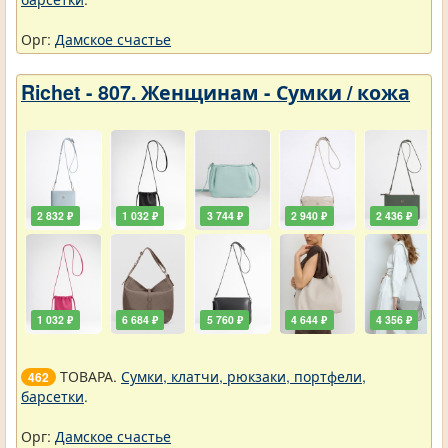
Орг:
Дамское счастье
Richet - 807. Женщинам - Сумки / кожа
2 832 ₽
1 032 ₽
3 744 ₽
2 940 ₽
2 436 ₽
1 032 ₽
6 684 ₽
5 760 ₽
4 644 ₽
4 356 ₽
ТОВАРА.
Сумки, клатчи, рюкзаки, портфели,
462
барсетки
.
Орг:
Дамское счастье