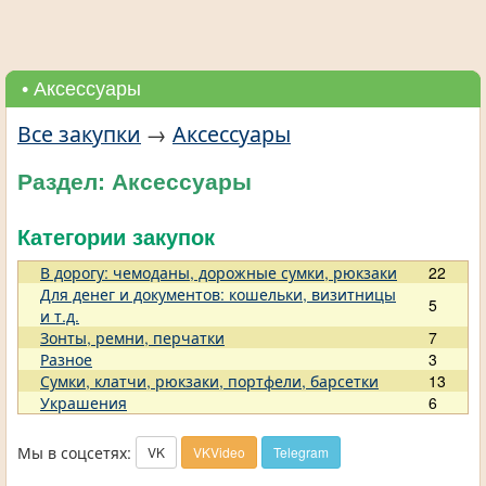
• Аксессуары
Все закупки
→
Аксессуары
Раздел: Аксессуары
Категории закупок
В дорогу: чемоданы, дорожные сумки, рюкзаки
22
Для денег и документов: кошельки, визитницы
5
и т.д.
Зонты, ремни, перчатки
7
Разное
3
Сумки, клатчи, рюкзаки, портфели, барсетки
13
Украшения
6
Мы в соцсетях:
VK
VKVideo
Telegram