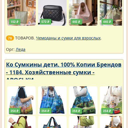
152 ₽
572 ₽
445 ₽
445 ₽
ТОВАРОВ.
Чемоданы и сумки для взрослых
.
76
Орг:
Леда
Ко Сумкины дети. 100% Копии Брендов
- 1184. Хозяйственные сумки -
АВОСЬКИ
254 ₽
254 ₽
254 ₽
254 ₽