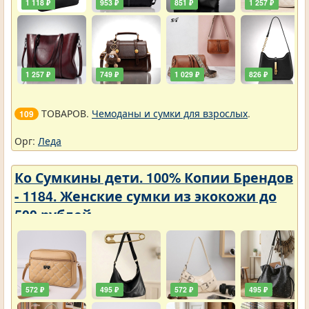
1 118 ₽
953 ₽
851 ₽
1 257 ₽
1 257 ₽
749 ₽
1 029 ₽
826 ₽
ТОВАРОВ.
Чемоданы и сумки для взрослых
.
109
Орг:
Леда
Ко Сумкины дети. 100% Копии Брендов
- 1184. Женские сумки из экокожи до
500 рублей
572 ₽
495 ₽
572 ₽
495 ₽