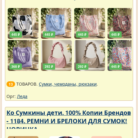
445 ₽
445 ₽
445 ₽
445 ₽
368 ₽
292 ₽
292 ₽
445 ₽
ТОВАРОВ.
Сумки, чемоданы, рюкзаки
.
13
Орг:
Леда
Ко Сумкины дети. 100% Копии Брендов
- 1184. РЕМНИ И БРЕЛОКИ ДЛЯ СУМОК!
НОВИНКА