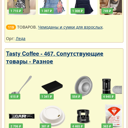
1 715 ₽
1 397 ₽
1 308 ₽
749 ₽
ТОВАРОВ.
Чемоданы и сумки для взрослых
.
119
Орг:
Леда
Tasty Coffee - 467. Сопутствующие
товары - Разное
615 ₽
1 341 ₽
554 ₽
4 945 ₽
2 706 ₽
381 ₽
4 465 ₽
363 ₽