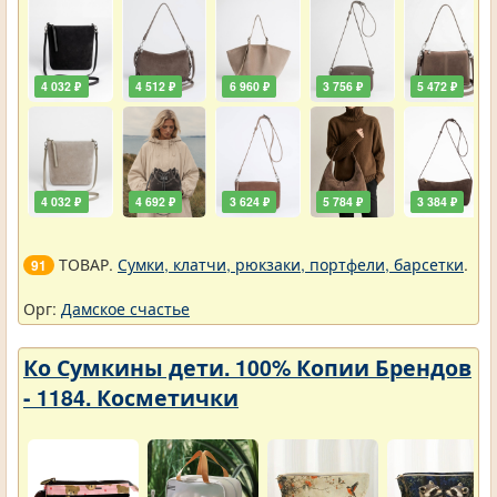
4 032 ₽
4 512 ₽
6 960 ₽
3 756 ₽
5 472 ₽
4 032 ₽
4 692 ₽
3 624 ₽
5 784 ₽
3 384 ₽
ТОВАР.
Сумки, клатчи, рюкзаки, портфели, барсетки
.
91
Орг:
Дамское счастье
Ко Сумкины дети. 100% Копии Брендов
- 1184. Косметички