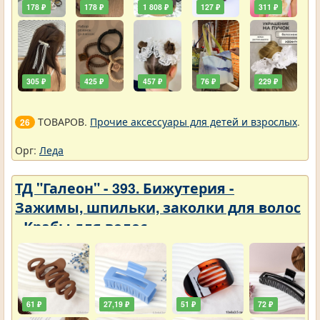
178 ₽
178 ₽
1 808 ₽
127 ₽
311 ₽
305 ₽
425 ₽
457 ₽
76 ₽
229 ₽
ТОВАРОВ.
Прочие аксессуары для детей и взрослых
.
26
Орг:
Леда
ТД "Галеон" - 393. Бижутерия -
Зажимы, шпильки, заколки для волос
- Крабы для волос
61 ₽
27,19 ₽
51 ₽
72 ₽