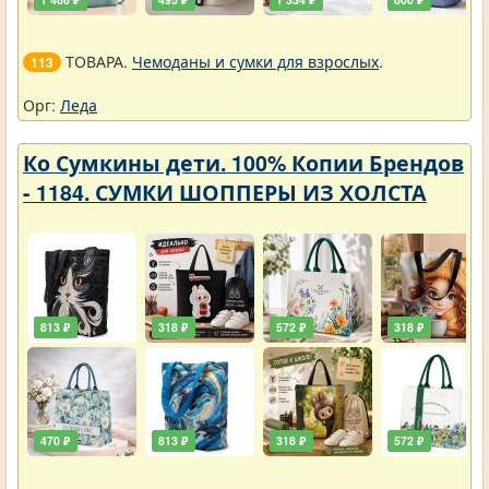
ТОВАРА.
Чемоданы и сумки для взрослых
.
113
Орг:
Леда
Ко Сумкины дети. 100% Копии Брендов
- 1184. СУМКИ ШОППЕРЫ ИЗ ХОЛСТА
813 ₽
318 ₽
572 ₽
318 ₽
470 ₽
813 ₽
318 ₽
572 ₽