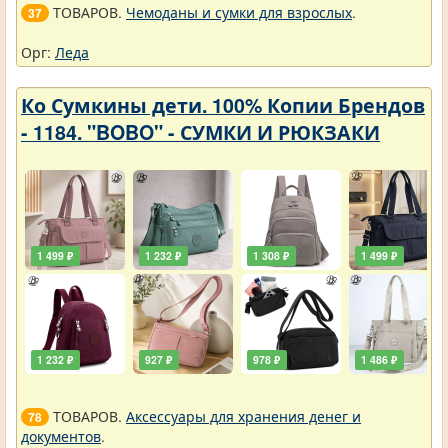
ТОВАРОВ.
Чемоданы и сумки для взрослых
.
37
Орг:
Леда
Ко Сумкины дети. 100% Копии Брендов
- 1184. "BOBO" - СУМКИ И РЮКЗАКИ
1 499 ₽
1 232 ₽
1 308 ₽
1 499 ₽
1 232 ₽
927 ₽
978 ₽
1 486 ₽
ТОВАРОВ.
Аксессуары для хранения денег и
78
документов
.