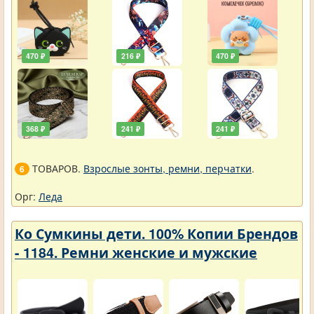
470 ₽
216 ₽
470 ₽
368 ₽
241 ₽
241 ₽
ТОВАРОВ.
Взрослые зонты, ремни, перчатки
.
6
Орг:
Леда
Ко Сумкины дети. 100% Копии Брендов
- 1184. Ремни женские и мужские