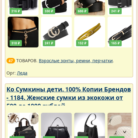
216 ₽
330 ₽
686 ₽
241 ₽
318 ₽
241 ₽
152 ₽
165 ₽
ТОВАРОВ.
Взрослые зонты, ремни, перчатки
.
47
Орг:
Леда
Ко Сумкины дети. 100% Копии Брендов
- 1184. Женские сумки из экокожи от
500 до 1000 рублей