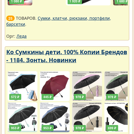
1 080 ₽
1 920 ₽
1 680 ₽
ТОВАРОВ.
Сумки, клатчи, рюкзаки, портфели,
25
барсетки
.
Орг:
Леда
Ко Сумкины дети. 100% Копии Брендов
- 1184. Зонты. Новинки
572 ₽
445 ₽
978 ₽
978 ₽
953 ₽
953 ₽
978 ₽
699 ₽