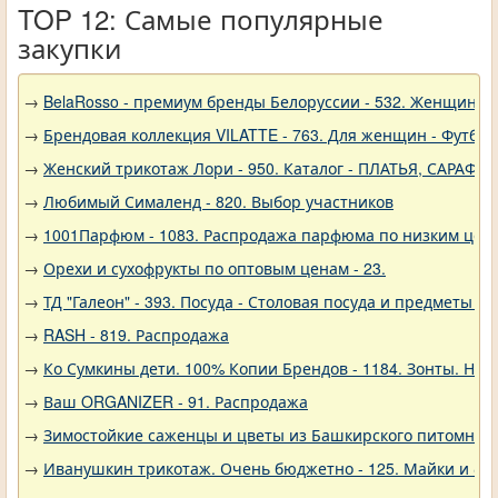
TOP 12: Самые популярные
закупки
→
BelaRosso - премиум бренды Белоруссии - 532. Женщина
→
Брендовая коллекция VILATTE - 763. Для женщин - Футбол
→
Женский трикотаж Лори - 950. Каталог - ПЛАТЬЯ, САРАФА
→
Любимый Сималенд - 820. Выбор участников
→
1001Парфюм - 1083. Распродажа парфюма по низким цен
→
Орехи и сухофрукты по оптовым ценам - 23.
→
ТД "Галеон" - 393. Посуда - Столовая посуда и предметы с
→
RASH - 819. Распродажа
→
Ко Сумкины дети. 100% Копии Брендов - 1184. Зонты. Нов
→
Ваш ORGANIZER - 91. Распродажа
→
Зимостойкие саженцы и цветы из Башкирского питомника 
→
Иванушкин трикотаж. Очень бюджетно - 125. Майки и фу