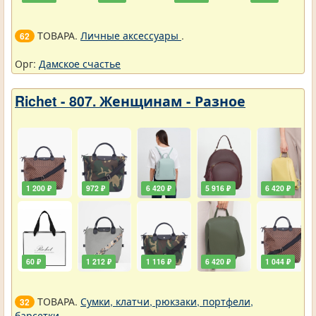
ТОВАРА.
Личные аксессуары
.
62
Орг:
Дамское счастье
Richet - 807. Женщинам - Разное
1 200 ₽
972 ₽
6 420 ₽
5 916 ₽
6 420 ₽
60 ₽
1 212 ₽
1 116 ₽
6 420 ₽
1 044 ₽
ТОВАРА.
Сумки, клатчи, рюкзаки, портфели,
32
барсетки
.