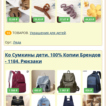
22,69 ₽
33,43 ₽
37,67 ₽
44,83 ₽
ТОВАРОВ.
Украшения для детей
.
13
Орг:
Леда
Ко Сумкины дети. 100% Копии Брендов
- 1184. Рюкзаки
1 588 ₽
495 ₽
1 461 ₽
826 ₽