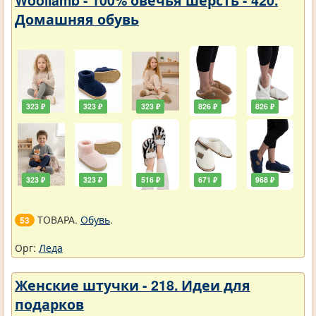
Woollamb - 100% овечья шерсть - 420.
Домашняя обувь
323 ₽
323 ₽
323 ₽
826 ₽
826 ₽
323 ₽
323 ₽
516 ₽
671 ₽
968 ₽
ТОВАРА.
Обувь
.
53
Орг:
Леда
Женские штучки - 218. Идеи для
подарков