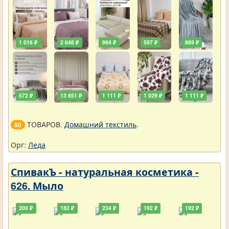
1 016 ₽
2 648 ₽
984 ₽
597 ₽
889 ₽
572 ₽
13 851 ₽
1 111 ₽
1 029 ₽
1 111 ₽
ТОВАРОВ.
Домашний текстиль
.
80
Орг:
Леда
СпивакЪ - натуральная косметика -
626. Мыло
200 ₽
182 ₽
234 ₽
192 ₽
192 ₽