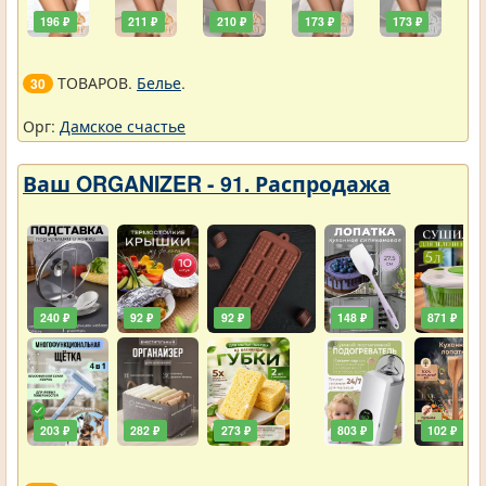
196 ₽
211 ₽
210 ₽
173 ₽
173 ₽
ТОВАРОВ.
Белье
.
30
Орг:
Дамское счастье
Ваш ORGANIZER - 91. Распродажа
240 ₽
92 ₽
92 ₽
148 ₽
871 ₽
203 ₽
282 ₽
273 ₽
803 ₽
102 ₽