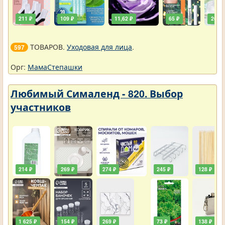
211 ₽
109 ₽
11,62 ₽
65 ₽
261 ₽
ТОВАРОВ.
Уходовая для лица
.
597
Орг:
МамаСтепашки
Любимый Сималенд - 820. Выбор
участников
214 ₽
269 ₽
274 ₽
245 ₽
128 ₽
1 625 ₽
154 ₽
269 ₽
73 ₽
138 ₽