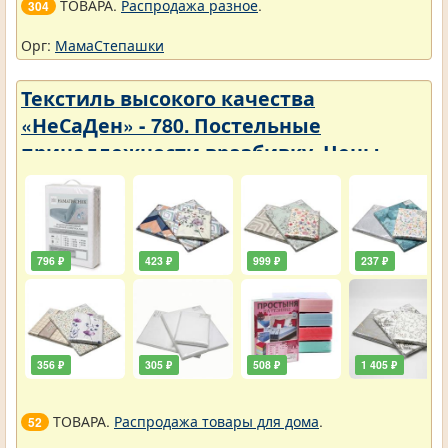
ТОВАРА.
Распродажа разное
.
304
Орг:
МамаСтепашки
Текстиль высокого качества
«НеСаДен» - 780. Постельные
принадлежности вразбивку. Цены
упали
796 ₽
423 ₽
999 ₽
237 ₽
356 ₽
305 ₽
508 ₽
1 405 ₽
ТОВАРА.
Распродажа товары для дома
.
52