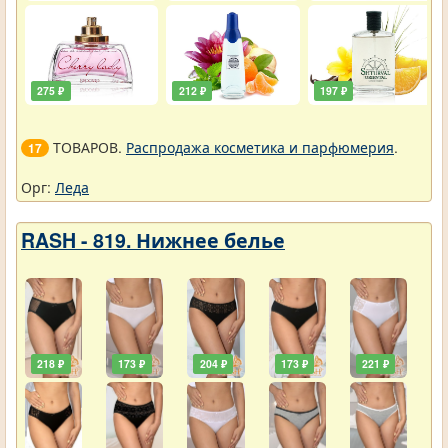
275 ₽
212 ₽
197 ₽
ТОВАРОВ.
Распродажа косметика и парфюмерия
.
17
Орг:
Леда
RASH - 819. Нижнее белье
218 ₽
173 ₽
204 ₽
173 ₽
221 ₽