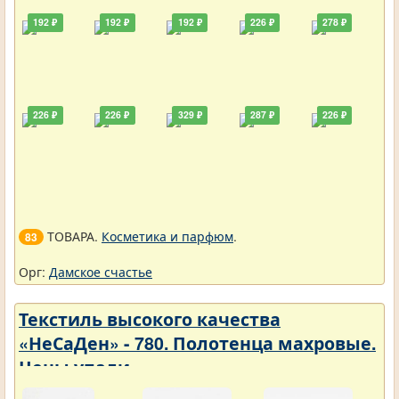
192 ₽
192 ₽
192 ₽
226 ₽
278 ₽
226 ₽
226 ₽
329 ₽
287 ₽
226 ₽
ТОВАРА.
Косметика и парфюм
.
83
Орг:
Дамское счастье
Текстиль высокого качества
«НеСаДен» - 780. Полотенца махровые.
Цены упали