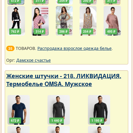
572 ₽
311 ₽
254 ₽
250 ₽
311 ₽
762 ₽
314 ₽
286 ₽
254 ₽
495 ₽
ТОВАРОВ.
Распродажа взрослое одежда белье
.
35
Орг:
Дамское счастье
Женские штучки - 218. ЛИКВИДАЦИЯ.
Термобелье OMSA. Мужское
672 ₽
1 440 ₽
1 195 ₽