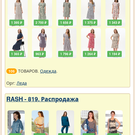
1 395 ₽
2 700 ₽
1 656 ₽
1 375 ₽
1 343 ₽
1 365 ₽
963 ₽
1 796 ₽
1 264 ₽
1 194 ₽
ТОВАРОВ.
Одежда
.
106
Орг:
Леда
RASH - 819. Распродажа