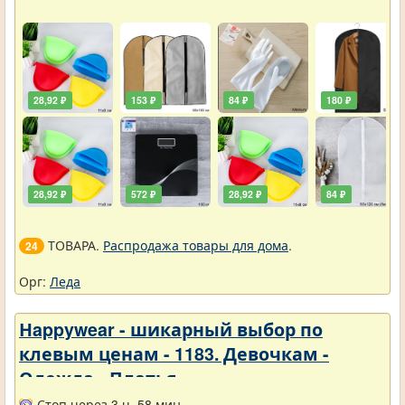
28,92 ₽
153 ₽
84 ₽
180 ₽
28,92 ₽
572 ₽
28,92 ₽
84 ₽
ТОВАРА.
Распродажа товары для дома
.
24
Орг:
Леда
Нappywear - шикарный выбор по
клевым ценам - 1183. Девочкам -
Одежда - Платья
Стоп через 3 ч. 58 мин.