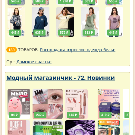
546 ₽
508 ₽
1 270 ₽
381 ₽
555 ₽
445 ₽
635 ₽
572 ₽
813 ₽
445 ₽
ТОВАРОВ.
Распродажа взрослое одежда белье
.
189
Орг:
Дамское счастье
Модный магазинчик - 72. Новинки
94 ₽
232 ₽
145 ₽
319 ₽
87 ₽