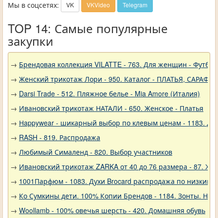
Мы в соцсетях:
VK
VKVideo
Telegram
TOP 14: Самые популярные
закупки
→
Брендовая коллекция VILATTE - 763. Для женщин - Футбол
→
Женский трикотаж Лори - 950. Каталог - ПЛАТЬЯ, САРАФА
→
Darsi Trade - 512. Пляжное белье - Mia Amore (Италия)
→
Ивановский трикотаж НАТАЛИ - 650. Женское - Платья
→
Нappywear - шикарный выбор по клевым ценам - 1183. Дев
→
RASH - 819. Распродажа
→
Любимый Сималенд - 820. Выбор участников
→
Ивановский трикотаж ZARKA от 40 до 76 размера - 87. Же
→
1001Парфюм - 1083. Духи Brocard распродажа по низким 
→
Ко Сумкины дети. 100% Копии Брендов - 1184. Зонты. Нов
→
Woollamb - 100% овечья шерсть - 420. Домашняя обувь