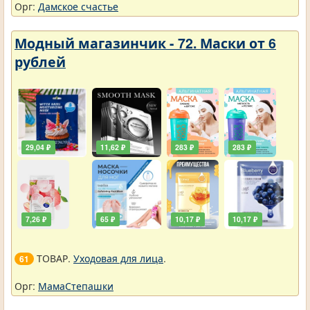
Орг:
Дамское счастье
Модный магазинчик - 72. Маски от 6
рублей
29,04 ₽
11,62 ₽
283 ₽
283 ₽
7,26 ₽
65 ₽
10,17 ₽
10,17 ₽
ТОВАР.
Уходовая для лица
.
61
Орг:
МамаСтепашки