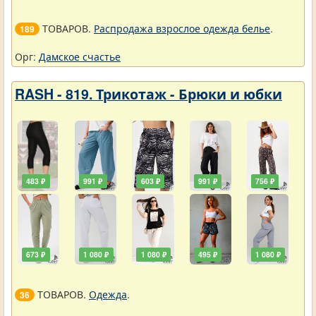
ТОВАРОВ.
Распродажа взрослое одежда белье
.
189
Орг:
Дамское счастье
RASH - 819. Трикотаж - Брюки и юбки
483 ₽
991 ₽
603 ₽
991 ₽
756 ₽
673 ₽
1 080 ₽
1 080 ₽
495 ₽
1 080 ₽
ТОВАРОВ.
Одежда
.
36