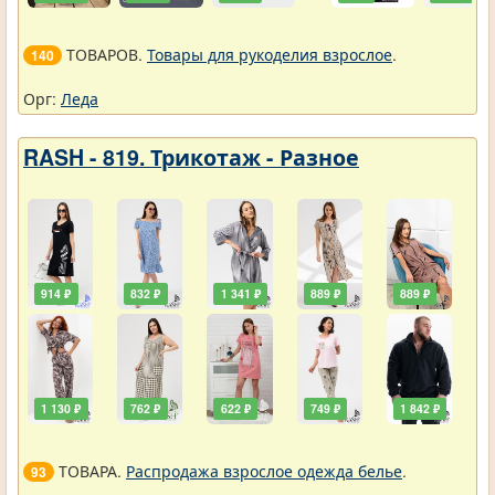
ТОВАРОВ.
Товары для рукоделия взрослое
.
140
Орг:
Леда
RASH - 819. Трикотаж - Разное
914 ₽
832 ₽
1 341 ₽
889 ₽
889 ₽
1 130 ₽
762 ₽
622 ₽
749 ₽
1 842 ₽
ТОВАРА.
Распродажа взрослое одежда белье
.
93