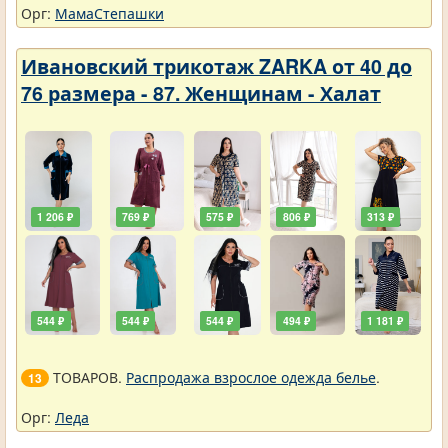
Орг:
МамаСтепашки
Ивановский трикотаж ZARKA от 40 до
76 размера - 87. Женщинам - Халат
1 206 ₽
769 ₽
575 ₽
806 ₽
313 ₽
544 ₽
544 ₽
544 ₽
494 ₽
1 181 ₽
ТОВАРОВ.
Распродажа взрослое одежда белье
.
13
Орг:
Леда