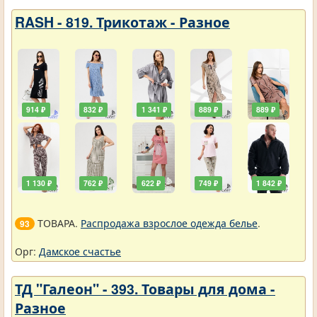
RASH - 819. Трикотаж - Разное
914 ₽
832 ₽
1 341 ₽
889 ₽
889 ₽
1 130 ₽
762 ₽
622 ₽
749 ₽
1 842 ₽
ТОВАРА.
Распродажа взрослое одежда белье
.
93
Орг:
Дамское счастье
ТД "Галеон" - 393. Товары для дома -
Разное