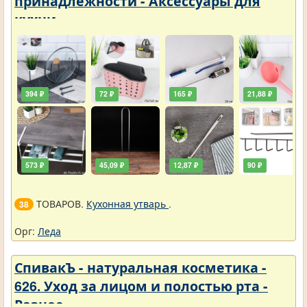
принадлежности - Аксессуары для
кухни
394 ₽
72 ₽
165 ₽
21,88 ₽
573 ₽
45,09 ₽
12,87 ₽
90 ₽
ТОВАРОВ.
Кухонная утварь
.
38
Орг:
Леда
СпивакЪ - натуральная косметика -
626. Уход за лицом и полостью рта -
Разное