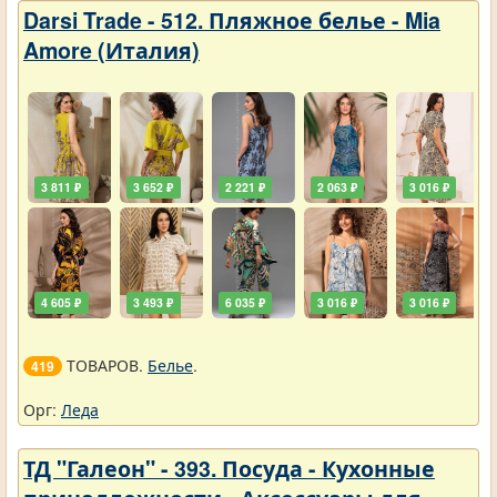
Darsi Trade - 512. Пляжное белье - Mia
Amore (Италия)
3 811 ₽
3 652 ₽
2 221 ₽
2 063 ₽
3 016 ₽
4 605 ₽
3 493 ₽
6 035 ₽
3 016 ₽
3 016 ₽
ТОВАРОВ.
Белье
.
419
Орг:
Леда
ТД "Галеон" - 393. Посуда - Кухонные