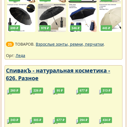
699 ₽
978 ₽
546 ₽
445 ₽
ТОВАРОВ.
Взрослые зонты, ремни, перчатки
.
25
Орг:
Леда
СпивакЪ - натуральная косметика -
626. Разное
260 ₽
226 ₽
95 ₽
677 ₽
313 ₽
243 ₽
305 ₽
677 ₽
294 ₽
434 ₽