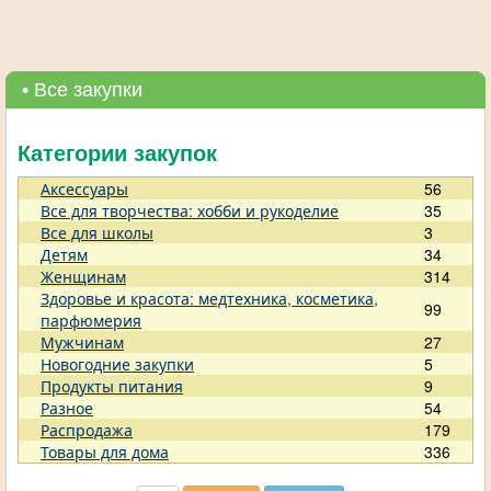
• Все закупки
Категории закупок
Аксессуары
56
Все для творчества: хобби и рукоделие
35
Все для школы
3
Детям
34
Женщинам
314
Здоровье и красота: медтехника, косметика,
99
парфюмерия
Мужчинам
27
Новогодние закупки
5
Продукты питания
9
Разное
54
Распродажа
179
Товары для дома
336