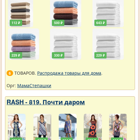
112 ₽
500 ₽
643 ₽
229 ₽
330 ₽
229 ₽
ТОВАРОВ.
Распродажа товары для дома
.
6
Орг:
МамаСтепашки
RASH - 819. Почти даром