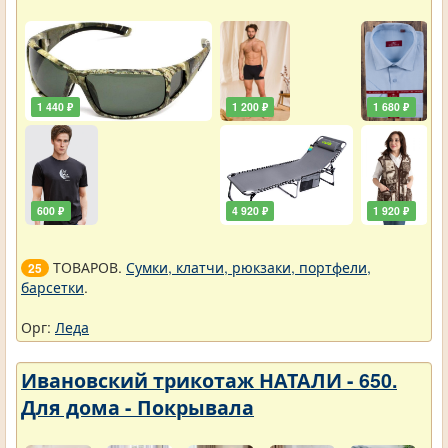
1 440 ₽
1 200 ₽
1 680 ₽
600 ₽
4 920 ₽
1 920 ₽
ТОВАРОВ.
Сумки, клатчи, рюкзаки, портфели,
25
барсетки
.
Орг:
Леда
Ивановский трикотаж НАТАЛИ - 650.
Для дома - Покрывала