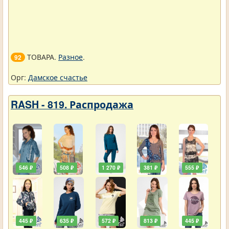
ТОВАРА.
Разное
.
92
Орг:
Дамское счастье
RASH - 819. Распродажа
546 ₽
508 ₽
1 270 ₽
381 ₽
555 ₽
445 ₽
635 ₽
572 ₽
813 ₽
445 ₽