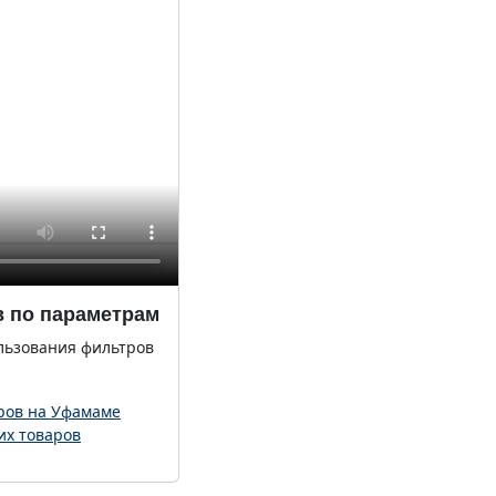
в по параметрам
льзования фильтров
ров на Уфамаме
их товаров