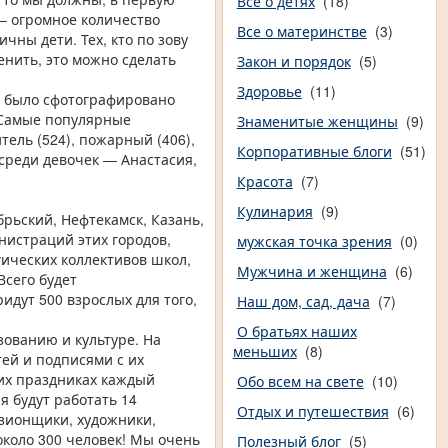
Все о детях
(18)
 – огромное количество
Все о материнстве
(3)
чны дети. Тех, кто по зову
енить, это можно сделать
Закон и порядок
(5)
Здоровье
(11)
х было сфотографировано
 Самые популярные
Знаменитые женщины
(9)
тель (524), пожарный (406),
Корпоративные блоги
(51)
среди девочек — Анастасия,
Красота
(7)
Кулинария
(9)
брьский, Нефтекамск, Казань,
нистраций этих городов,
мужская точка зрения
(0)
ических коллективов школ,
Мужчина и женщина
(6)
Всего будет
идут 500 взрослых для того,
Наш дом, сад, дача
(7)
О братьях наших
зованию и культуре. На
меньших
(8)
ей и подписями с их
ших праздниках каждый
Обо всем на свете
(10)
я будут работать 14
Отдых и путешествия
(6)
изионщики, художники,
около 300 человек! Мы очень
Полезный блог
(5)