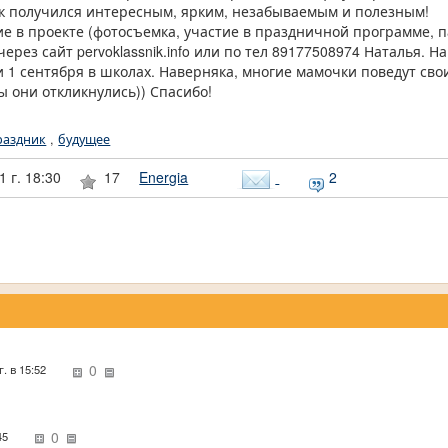
к получился интересным, ярким, незабываемым и полезным!
тие в проекте (фотосъемка, участие в праздничной программе, 
через сайт pervoklassnik.info или по тел 89177508974 Наталья.
 1 сентября в школах. Наверняка, многие мамочки поведут сво
ы они откликнулись)) Спасибо!
раздник
,
будущее
1 г. 18:30
17
Energia
2
0
г. в 15:52
0
:45