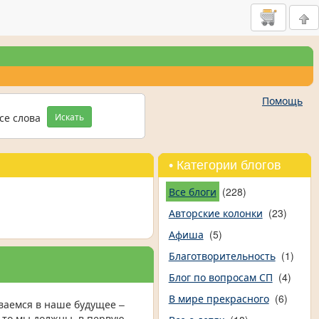
Помощь
се слова
Искать
• Категории блогов
Все блоги
(228)
Авторские колонки
(23)
Афиша
(5)
Благотворительность
(1)
Блог по вопросам СП
(4)
В мире прекрасного
(6)
ваемся в наше будущее –
, то мы должны, в первую