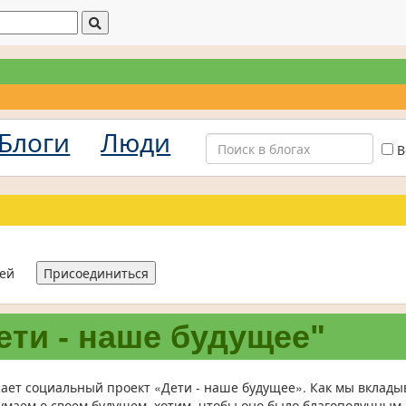
Блоги
Люди
В
лей
Присоединиться
ети - наше будущее"
ет социальный проект «Дети - наше будущее». Как мы вклады
думаем о своем будущем, хотим, чтобы оно было благополучным