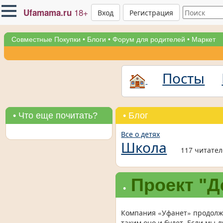
18+
Ufamama.ru
Вход
Регистрация
Совместные Покупки
•
Блоги
•
Форум для родителей
•
Маркет
Посты
• Что еще почитать?
• Блог
Все о детях
Школа
117 читате
Проект "Д
•
Компания «Уфанет» продолжа
таким оно и будет. Если мы 