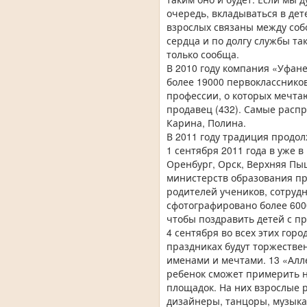
очередь, вкладываться в дет
взрослых связаны между собо
сердца и по долгу службы та
только сообща.
В 2010 году компания «Уфан
более 19000 первокласснико
профессии, о которых мечтаю
продавец (432). Самые расп
Карина, Полина.
В 2011 году традиция продо
1 сентября 2011 года в уже 
Оренбург, Орск, Верхняя Пы
министерств образования пр
родителей учеников, сотрудн
сфотографировано более 6000
чтобы поздравить детей с п
4 сентября во всех этих го
праздниках будут торжестве
именами и мечтами. 13 «Алл
ребенок сможет примерить на
площадок. На них взрослые 
дизайнеры, танцоры, музыка