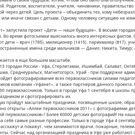
ей. Родители, воспитатели, учителя, чиновники, правительство
й через детей. Цель проекта – объединить тех, кому небезразли
к или иначе связан с детьми. Одному человеку ситуацию не изм
ет» запустила проект «Дети — наше будущее». В восьми города
в. Во время фотосъемки выяснилось много интересных фактов.
т дети – врач (1785), милиционер (1415), парикмахер (817), учи
ространенные имена среди мальчиков — Данил, Никита, Тимур; 
лжается в еще большем масштабе.
в 13 городах России - Уфа, Стерлитамак, Ишимбай, Салават, Октя
шма, Среднеуральск, Магнитогорск, Урай - при поддержке адми
ойдет фотографирование всех первоклассников силами педагог
иков компании «Уфанет», а также партнеров данного проекта. 
0 первоклассников. Только в городе Уфа 1 сентября в школы пр
раздником и сфотографировать их.
родах пройдут масштабные праздники, посвященные школе, обра
нно открыты «Аллеи первоклассников 2011» с фотографиями дет
ей первоклассников»! Более 60000 детских фотографий! На на
 себя самые разные профессии. Только в городе Уфа 4 сентябр
расскажут и покажут, чем занимаются врачи, пожарные, телев
нты. Сейчас над организацией праздника в Уфе уже работают 