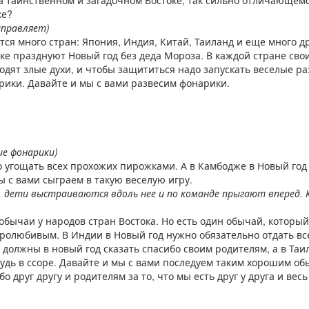
на таинственном и загадочном Востоке, так сильно отличающемс
ке?
аправляет)
ится много стран: Япония, Индия, Китай, Таиланд и еще много д
оке празднуют Новый год без деда Мороза. В каждой стране свои
родят злые духи, и чтобы защититься надо запускать веселые 
ики. Давайте и мы с вами развесим фонарики.
е фонарики)
то угощать всех прохожих пирожками. А в Камбодже в Новый год
 с вами сыграем в такую веселую игру.
, дети выстраиваются вдоль нее и по команде прыгают вперед.
 обычаи у народов стран Востока. Но есть один обычай, который
олюбивым. В Индии в Новый год нужно обязательно отдать все
 должны в новый год сказать спасибо своим родителям, а в Таи
будь в ссоре. Давайте и мы с вами последуем таким хорошим об
о друг другу и родителям за то, что мы есть друг у друга и ве