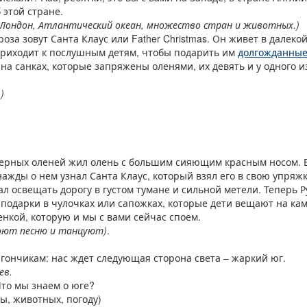
 этой стране.
 Лондон, Атлантический океан, множество стран и животных.)
роза зовут Санта Клаус или Father Christmas. Он живет в далеко
приходит к послушным детям, чтобы подарить им
долгожданные
 на санках, которые запряжены оленями, их девять и у одного и
?
)
еверных оленей жил олень с большим сияющим красным носом. В
нажды о нем узнал Санта Клаус, который взял его в свою упряж
ал освещать дорогу в густом тумане и сильной метели. Теперь
 подарки в чулочках или сапожках, которые дети вещают на ка
енкой, которую и мы с вами сейчас споем.
поют песню и танцуют)
.
вагончикам: нас ждет следующая сторона света – жаркий юг.
ев.
 Что мы знаем о юге?
ы, животных, погоду)