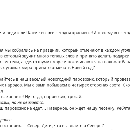
ти и родители! Какие вы все сегодня красивые! А почему вы сег
ня мы собрались на праздник, который отмечают в каждом угол
в который звучит много теплых слов и принято делать подарки.
оют метели, а где-то шумит море и покачиваются на пальмах бан
ных уголках мира принято отмечать Новый год?
ирайтесь в наш веселый новогодний паровозик, который провез
х народов. Мы с вами побываем в четырех сторонах света. Скор
ад.
се знаете! Ну тогда, паровозик, трогай.
зик, но не двигается.
наш паровозик не едет… Наверное, он ждет нашу песенку. Ребята
рипев.
я остановка – Север. Дети, что вы знаете о Севере?