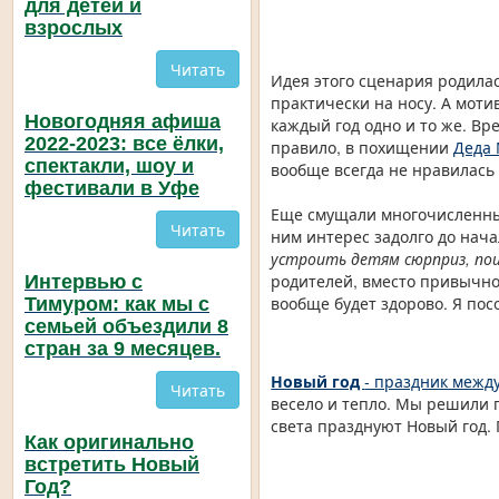
для детей и
взрослых
Читать
Идея этого сценария родилас
практически на носу. А моти
Новогодняя афиша
каждый год одно и то же. В
2022-2023: все ёлки,
правило, в похищении
Деда
спектакли, шоу и
вообще всегда не нравилась 
фестивали в Уфе
Еще смущали многочисленные
Читать
ним интерес задолго до нача
устроить детям сюрприз, поиг
родителей, вместо привычно
Интервью с
вообще будет здорово. Я пос
Тимуром: как мы с
семьей объездили 8
стран за 9 месяцев.
Новый год
- праздник межд
Читать
весело и тепло. Мы решили п
света празднуют Новый год.
Как оригинально
встретить Новый
Год?