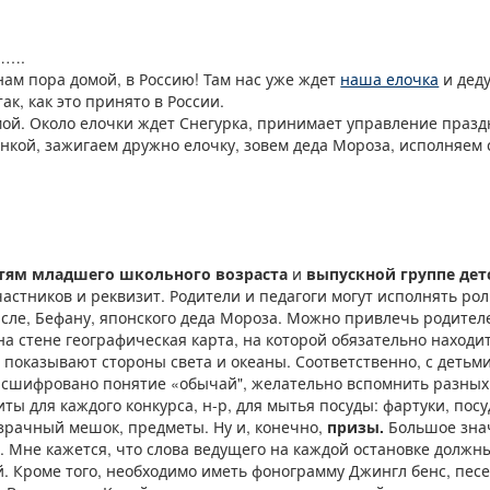
….
 нам пора домой, в Россию! Там нас уже ждет
наша елочка
и деду
ак, как это принято в России.
ой. Около елочки ждет Снегурка, принимает управление праздн
енкой, зажигаем дружно елочку, зовем деда Мороза, исполняем 
тям младшего школьного возраста
и
выпускной группе дет
астников и реквизит. Родители и педагоги могут исполнять ро
исле, Бефану, японского деда Мороза. Можно привлечь родител
на стене географическая карта, на которой обязательно находи
м показывают стороны света и океаны. Соответственно, с деть
расшифровано понятие «обычай", желательно вспомнить разных
ты для каждого конкурса, н-р, для мытья посуды: фартуки, посу
озрачный мешок, предметы. Ну и, конечно,
призы.
Большое знач
 Мне кажется, что слова ведущего на каждой остановке должн
. Кроме того, необходимо иметь фонограмму Джингл бенс, песе