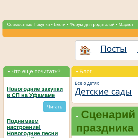
Совместные Покупки
•
Блоги
•
Форум для родителей
•
Маркет
Посты
• Что еще почитать?
• Блог
Все о детях
Детские сады
Новогодние закупки
в СП на Уфамаме
Читать
Сценарий 
•
Поднимаем
праздника
настроение!
Новогодние песни