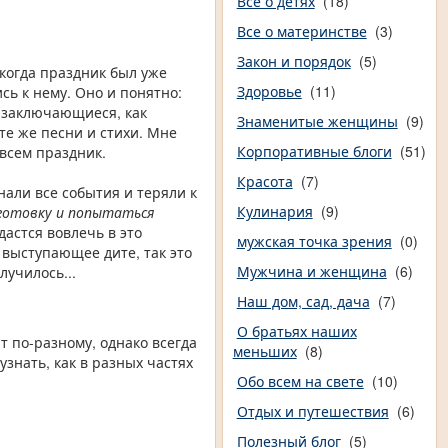
Все о детях
(18)
Все о материнстве
(3)
Закон и порядок
(5)
 когда праздник был уже
Здоровье
(11)
сь к нему. Оно и понятно:
 заключающиеся, как
Знаменитые женщины
(9)
те же песни и стихи. Мне
Корпоративные блоги
(51)
 всем праздник.
Красота
(7)
али все события и теряли к
Кулинария
(9)
дготовку и попытаться
дастся вовлечь в это
мужская точка зрения
(0)
 выступающее дите, так это
Мужчина и женщина
(6)
лучилось...
Наш дом, сад, дача
(7)
О братьях наших
т по-разному, однако всегда
меньших
(8)
знать, как в разных частях
Обо всем на свете
(10)
Отдых и путешествия
(6)
Полезный блог
(5)