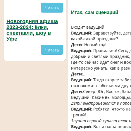
Читать
Итак, сам сценарий
Новогодняя афиша
Входит ведущий.
2023-2024: ёлки,
Ведущий
: Здравствуйте, де
спектакли, шоу в
какой-такой праздник?
Уфе
Дети
: Новый год!
Читать
Ведущий
: Правильно! Сегод
добрый и светлый праздник, 
Где-то сейчас идет снег и в
интересно узнать, как в раз
Дети
:...
Ведущий
: Тогда скорее заб
познакомит с обычаями други
Дети
:Север, Юг, Восток, Зап
Ведущий: Какие вы молодцы, в
Дети выстраиваются в парово
Ведущий
: Ребятки, что-то 
трогай!
Звучит первый куплет плюс п
Ведущий
: Вот и наша перва