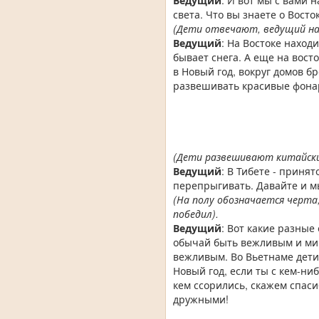
Ведущий
: И вот мы с вами 
света. Что вы знаете о Восто
(Дети отвечают, ведущий н
Ведущий
: На Востоке наход
бывает снега. А еще на вост
в Новый год, вокруг домов б
развешивать красивые фонар
(Дети развешивают китайски
Ведущий
: В Тибете - приня
перепрыгивать. Давайте и мы
(На полу обозначается черта
победил).
Ведущий
: Вот какие разные
обычай быть вежливым и мир
вежливым. Во Вьетнаме дети
Новый год, если ты с кем-ни
кем ссорились, скажем спасиб
дружными!