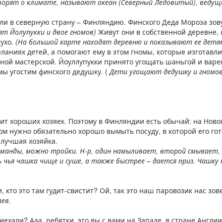
ворят о климате, называют океан (Северный Ледовитый), ведущ
ли в северную страну – Финляндию. Финского Деда Мороза зову
ят Йолупукки и двое гномов)
Живут они в собственной деревне, 
ухо.
(На большой карте находят деревню и показывают ее детя
еланиях детей, а помогают ему в этом гномы, которые изготавл
ной мастерской. Йоуллупукки принято угощать шаньгой и варе
мы угостим финского дедушку. (
Дети угощают дедушку и гномов
ит хороших хозяек. Поэтому в Финляндии есть обычай: на Ново
том нужно обязательно хорошо вымыть посуду, в которой его гот
 лучшая хозяйка.
команды, можно тройки. Н-р, один намыливает, второй смывает
 чья чашка чище и суше, а также быстрее – дается приз. Чашку
, кто это там гудит-свистит? Ой, так это наш паровозик нас зов
ев.
риехали? Ааа, ребятки, это вы с вами на Западе, в стране Англии