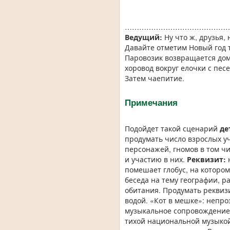
………………………………………
Ведущий:
Ну что ж, друзья,
Давайте отметим Новый год т
Паровозик возвращается дом
хоровод вокруг елочки с пес
Затем чаепитие.
Примечания
Подойдет такой сценарий
де
продумать число взрослых уч
персонажей, гномов в том ч
и участию в них.
Реквизит:
помешает глобус, на которо
беседа на тему географии, 
обитания. Продумать реквизи
водой. «Кот в мешке»: непр
музыкальное сопровождение.
тихой национальной музыкой