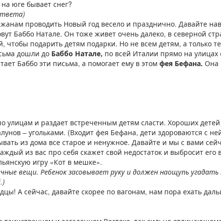
а на юге бывает снег?
ответа)
 южанам проводить Новый год весело и празднично. Давайте на
вут Баббо Натале. Он тоже живет очень далеко, в северной стр
, чтобы подарить детям подарки. Но не всем детям, а только т
исьма дошли до
Баббо Натале,
по всей Италии прямо на улицах
тает Баббо эти письма, а помогает ему в этом
фея Бефана.
Она 
по улицам и раздает встреченным детям сласти. Хороших детей
лунов – угольками. (Входит фея Бефана, дети здороваются с ней
ывать из дома все старое и ненужное. Давайте и мы с вами се
ждый из вас про себя скажет свой недостаток и выбросит его 
льянскую игру «Кот в мешке».
чные вещи. Ребенок засовывает руку и должен наощупь угадать 
.)
лодцы! А сейчас, давайте скорее по вагонам, нам пора ехать дал