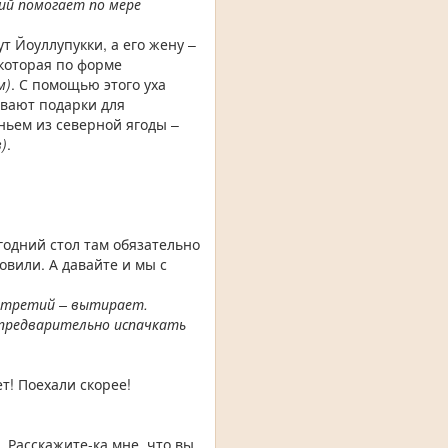
ий помогает по мере
т Йоуллупукки, а его жену –
которая по форме
м)
. С помощью этого уха
ивают подарки для
ньем из северной ягоды –
)
.
годний стол там обязательно
овили. А давайте и мы с
, третий – вытирает.
 предварительно испачкать
ет! Поехали скорее!
. Расскажите-ка мне, что вы