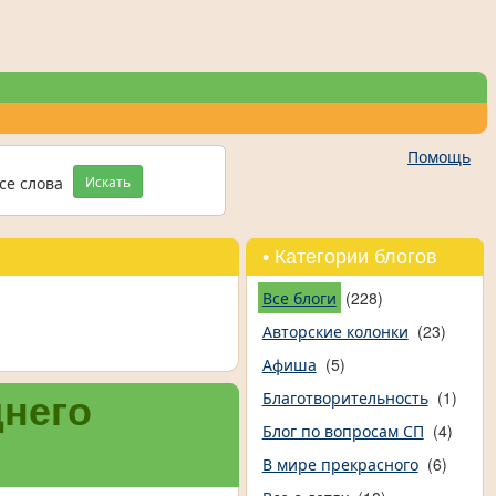
Помощь
се слова
Искать
• Категории блогов
Все блоги
(228)
Авторские колонки
(23)
Афиша
(5)
Благотворительность
(1)
днего
Блог по вопросам СП
(4)
В мире прекрасного
(6)