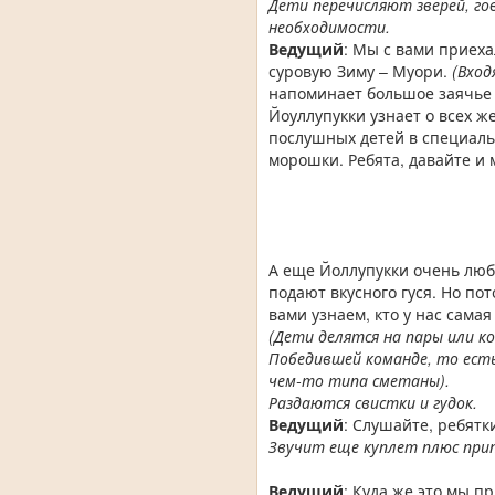
Дети перечисляют зверей, го
необходимости.
Ведущий
: Мы с вами приеха
суровую Зиму – Муори.
(Вход
напоминает большое заячье 
Йоуллупукки узнает о всех ж
послушных детей в специаль
морошки. Ребята, давайте и 
А еще Йоллупукки очень люб
подают вкусного гуся. Но по
вами узнаем, кто у нас самая
(Дети делятся на пары или 
Победившей команде, то есть
чем-то типа сметаны).
Раздаются свистки и гудок.
Ведущий
: Слушайте, ребятки
Звучит еще куплет плюс прип
Ведущий
: Куда же это мы п