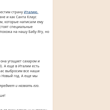
вестим страну
Италию.
ане и как Санта Клаус
ем, которые написали ему
 стоят специальные
похожа на нашу Бабу-Ягу, но
 она угощает сахаром и
). А еще в Италии есть
йчас выбросим все наши
в Новый год. А еще мы
предмет и назвать его.
ьше!