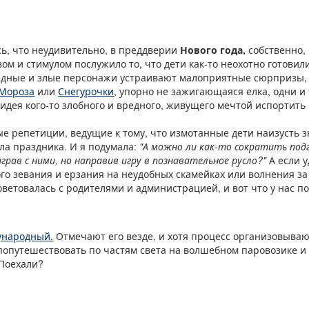
ь, что неудивительно, в преддверии
Нового года,
собственно,
вом и стимулом послужило то, что дети как-то неохотно готовили
редные и злые персонажи устраивают малоприятные сюрпризы,
 Мороза
или
Снегурочки
, упорно не зажигающаяся елка, одни и 
идея кого-то злобного и вредного, живущего мечтой испортить
 репетиции, ведущие к тому, что измотанные дети наизусть зн
ла праздника. И я подумала:
"А можно ли как-то сократить по
рав с ними, но направив игру в познавательное русло?"
А если у
го зевания и ерзания на неудобных скамейках или волнения за
оветовалась с родителями и администрацией, и вот что у нас по
ународный.
Отмечают его везде, и хотя процесс организовываю
опутешествовать по частям света на волшебном паровозике и у
 Поехали?