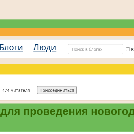
Блоги
Люди
В
474 читателя
Присоединиться
для проведения нового