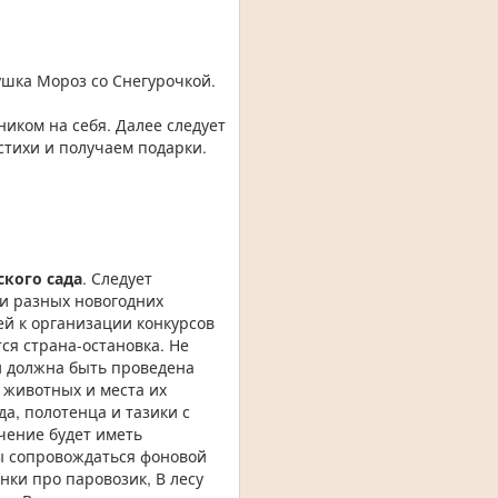
шка Мороз со Снегурочкой.
иком на себя. Далее следует
стихи и получаем подарки.
ского сада
. Следует
ли разных новогодних
ей к организации конкурсов
тся страна-остановка. Не
ми должна быть проведена
 животных и места их
да, полотенца и тазики с
ение будет иметь
ы сопровождаться фоновой
нки про паровозик, В лесу