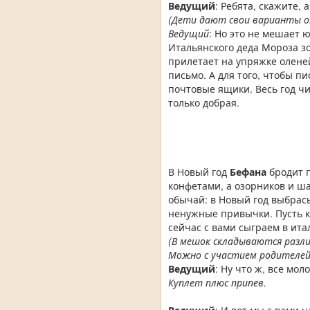
Ведущий
: Ребята, скажите, 
(Дети дают свои варианты 
Ведущий
: Но это не мешает
Итальянского деда Мороза зо
прилетает на упряжке оленей
письмо. А для того, чтобы п
почтовые ящики. Весь год чи
только добрая.
В Новый год
Бефана
бродит 
конфетами, а озорников и ша
обычай: в Новый год выбрас
ненужные привычки. Пусть ка
сейчас с вами сыграем в ита
(В мешок складываются разли
Можно с участием родителей
Ведущий
: Ну что ж, все мо
Куплет плюс припев.