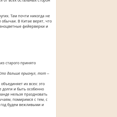
я от всех остальных сторон
ругих. Там почти никогда не
 обычаи. В Китае верят, что
разноцветные фейерверки и
 из старого принято
 Кто дальше прыгнул, тот –
 объединяет их всех: это
 долги и быть особенно
ланде нельзя праздновать
ычаям, помиримся с тем, с
сь год будем вежливыми и