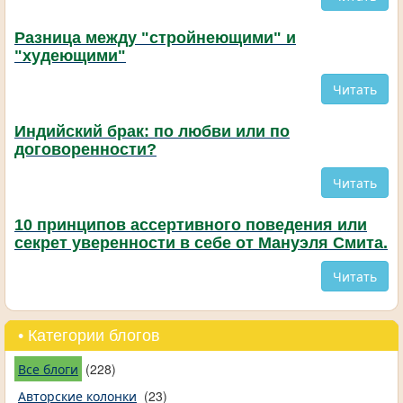
Разница между "стройнеющими" и
"худеющими"
Читать
Индийский брак: по любви или по
договоренности?
Читать
10 принципов ассертивного поведения или
секрет уверенности в себе от Мануэля Смита.
Читать
• Категории блогов
Все блоги
(228)
Авторские колонки
(23)