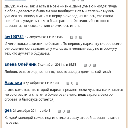
Да, уж. Жизнь. Так и есть в моей жизни. Даже думаю иногда: "Куда
любовь делась? И была ли она вообще?" Вот мы теперь с мужем
учимся по новому жить, я в первую очередь пытаюсь, его снова
полюбить, увидеть то, что было раньше. Хотелось бы второго
варианта, но к сожалению сложилось иначе.
lev190781
0
17 августа 2011 г. в 11:35
И чего только в жизни не бывает. По первому варианту скорее всего
отношения складываются у молодых и неопытных, у по второму-у
тех, кто думает о будущем.
Елена Олейник
0
7 сентября 2011 г. в 15:58
Любовь есть это однозначно, просто звезды должны сойтись!)
Азалька
0
4 декабря 2011 г. в 1:54
а мне кажется, что второй вариант реален, если чувства начинаются
не со страсти, а с чего-то более реального, ведь страсть быстро
сгорает, а бытовуха остается)
gea
0
24 декабря 2011 г. в 0:45
Каждой молодой семье под ипотеке и сразу второй вариант станет
первым...