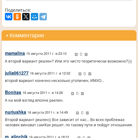
Поделиться:
• Комментарии
mamalina
0
15 августа 2011 г. в 23:10
А второй вариант реален? Или это чисто теоритечески возможно?)))
julia061277
0
16 августа 2011 г. в 12:02
второй вариант конечно несколько утопичен, ИМХО...
Bonitas
0
16 августа 2011 г. в 14:26
А на мой взгляд вполне раелен.
nuriushka
0
16 августа 2011 г. в 14:49
Второй вариант реален)) Все зависит от нас... Во всех проблемах
человек виноват сам!Как решит, по такому пути и пойдут отношения.
m_alinchik
0
16 августа 2011 г. в 18:31