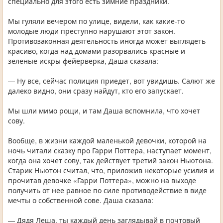
специально для этого есть зимние праздники.
Мы гуляли вечером по улице, видели, как какие-то
молодые люди преступно нарушают этот закон.
Противозаконная деятельность иногда может выглядеть
красиво, когда над домами разорвались красные и
зеленые искры фейерверка, Даша сказала:
— Ну все, сейчас полиция приедет, вот увидишь. Салют же
далеко видно, они сразу найдут, кто его запускает.
Мы шли мимо рощи, и там Даша вспомнила, что хочет
сову.
Вообще, в жизни каждой маленькой девочки, которой на
ночь читали сказку про Гарри Поттера, наступает момент,
когда она хочет сову, так действует третий закон Ньютона.
Старик Ньютон считал, что, приложив некоторые усилия и
прочитав девочке «Гарри Поттера», можно на выходе
получить от нее равное по силе противодействие в виде
мечты о собственной сове. Даша сказала:
— Дядя Леша, ты каждый день заглядывай в почтовый