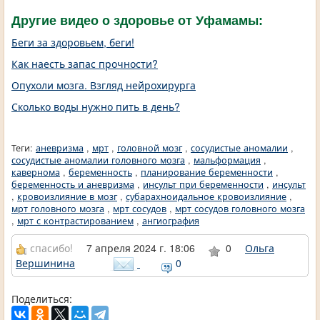
Другие видео о здоровье от Уфамамы:
Беги за здоровьем, беги!
Как наесть запас прочности?
Опухоли мозга. Взгляд нейрохирурга
Сколько воды нужно пить в день?
Теги:
аневризма
,
мрт
,
головной мозг
,
сосудистые аномалии
,
сосудистые аномалии головного мозга
,
мальформация
,
кавернома
,
беременность
,
планирование беременности
,
беременность и аневризма
,
инсульт при беременности
,
инсульт
,
кровоизлияние в мозг
,
субарахноидальное кровоизлияние
,
мрт головного мозга
,
мрт сосудов
,
мрт сосудов головного мозга
,
мрт с контрастированием
,
ангиография
спасибо!
7 апреля 2024 г. 18:06
0
Ольга
Вершинина
0
Поделиться: