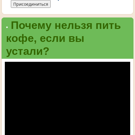
Присоединиться
Почему нельзя пить
•
кофе, если вы
устали?