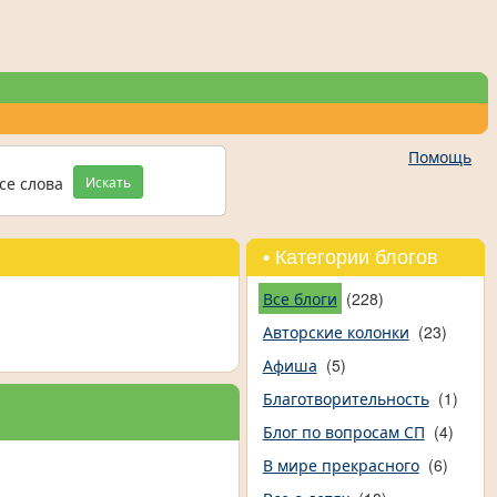
Помощь
се слова
Искать
• Категории блогов
Все блоги
(228)
Авторские колонки
(23)
Афиша
(5)
Благотворительность
(1)
Блог по вопросам СП
(4)
В мире прекрасного
(6)