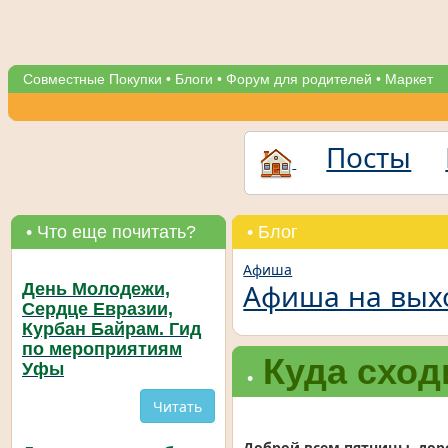
Совместные Покупки
•
Блоги
•
Форум для родителей
•
Маркет
Посты
• Что еще почитать?
• Блог
Афиша
Афиша на вых
День Молодежи,
Сердце Евразии,
Курбан Байрам. Гид
по мероприятиям
Куда сход
Уфы
•
Читать
Доброй всем пятницы, дор