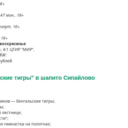
16+
 47 мин., 18+
минут, 16+
 16+
-воскресенье
, 4/1 ЦТИР "МИР",
TRA"
рублей
ьские тигры" в шапито Сипайлово
иков — бенгальские тигры;
ы;
 лестнице;
ти";
 гимнастка на полотнах;