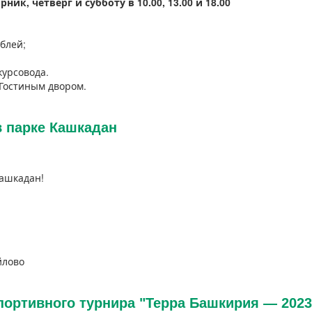
ник, четверг и субботу в 10.00, 13.00 и 18.00
ублей;
курсовода.
 Гостиным двором.
 парке Кашкадан
Кашкадан!
йлово
портивного турнира "Терра Башкирия — 202