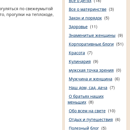
Все о детях
(18)
рогуляться по свежеумытой
Все о материнстве
(3)
о, прогулки на теплоходе,
Закон и порядок
(5)
Здоровье
(11)
Знаменитые женщины
(9)
Корпоративные блоги
(51)
Красота
(7)
Кулинария
(9)
мужская точка зрения
(0)
Мужчина и женщина
(6)
Наш дом, сад, дача
(7)
О братьях наших
меньших
(8)
Обо всем на свете
(10)
Отдых и путешествия
(6)
Полезный блог
(5)