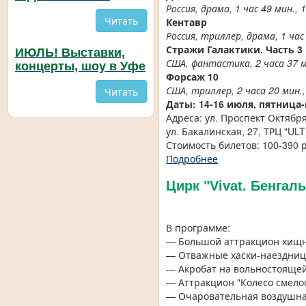
Россия, драма, 1 час 49 мин., 
Читать
Кентавр
Россия, триллер, драма, 1 час
Стражи Галактики. Часть 3
ИЮЛЬ! Выставки,
США, фантастика, 2 часа 37 
концерты, шоу в Уфе
Форсаж 10
США, триллер, 2 часа 20 мин.,
Читать
Даты: 14-16 июля, пятница
Адреса: ул. Проспект Октября
ул. Бакалинская, 27, ТРЦ "UL
Стоимость билетов: 100-390 
Подробнее
Цирк "Vivat. Бенгал
В программе:
— Большой аттракцион хищн
— Отважные хаски-наездниц
— Акробат на вольностоящей
— Аттракцион "Колесо смелос
— Очаровательная воздушная