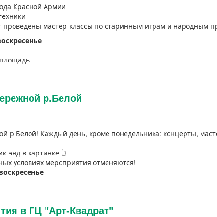
года Красной Армии
-техники
т проведены мастер-классы по старинным играм и народным п
воскресенье
я площадь
бережной р.Белой
й р.Белой! Каждый день, кроме понедельника: концерты, маст
к-энд в картинке 👆
ных условиях мероприятия отменяются!
-воскресенье
ия в ГЦ "Арт-Квадрат"