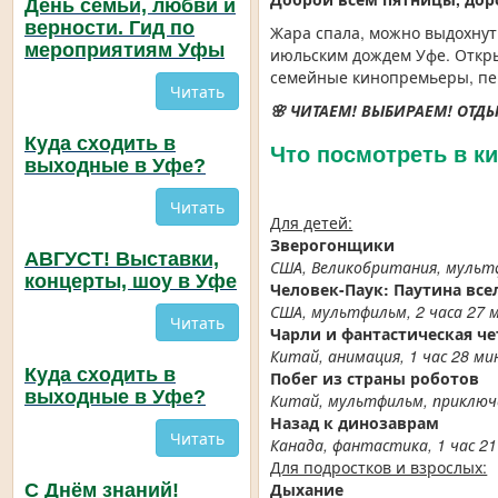
День семьи, любви и
верности. Гид по
Жара спала, можно выдохнуть
мероприятиям Уфы
июльским дождем Уфе. Откры
семейные кинопремьеры, пенн
Читать
🌸 ЧИТАЕМ! ВЫБИРАЕМ! ОТДЫ
Куда сходить в
Что посмотреть в к
выходные в Уфе?
Читать
Для детей:
Зверогонщики
АВГУСТ! Выставки,
США, Великобритания, мультфи
концерты, шоу в Уфе
Человек-Паук: Паутина вс
США, мультфильм, 2 часа 27 
Читать
Чарли и фантастическая ч
Китай, анимация, 1 час 28 мин
Куда сходить в
Побег из страны роботов
выходные в Уфе?
Китай, мультфильм, приключен
Назад к динозаврам
Читать
Канада, фантастика, 1 час 21
Для подростков и взрослых:
Дыхание
С Днём знаний!