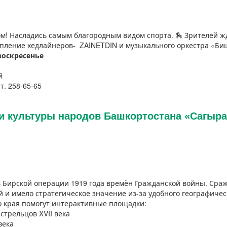
ом! Насладись самым благородным видом спорта. 🏇 Зрителей ж
упление хедлайнеров- ZAINETDIN и музыкального оркестра «Би
воскресенье
й
т. 258-65-65
и культуры народов Башкортостана «Сагыра
в Бирской операции 1919 года времён Гражданской войны. Сраж
 и имело стратегическое значение из-за удобного географичес
о края помогут интерактивные площадки:
стрельцов XVII века
века