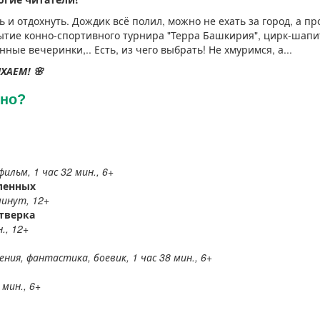
 и отдохнуть. Дождик всё полил, можно не ехать за город, а п
тие конно-спортивного турнира "Терра Башкирия", цирк-шапит
ые вечеринки,.. Есть, из чего выбрать! Не хмуримся, а...
ХАЕМ! 🌸
ино?
льм, 1 час 32 мин., 6+
еленных
минут, 12+
етверка
., 12+
ия, фантастика, боевик, 1 час 38 мин., 6+
 мин., 6+