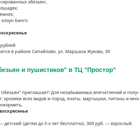
ссированных обезьян;
лошадях;
емнях;
 клоун Бинго
-воскресенье
0 рублей
ится в районе Сипайлово, ул. Маршала Жукова, 30
безьян и пушистиков" в ТЦ "Простор"
 Обезьян" приглашает! Для незабываемых впечатлений и полу
т: кролики всех видов и пород, еноты, мартышки, питоны и мн
покормить.
-воскресенье
— детский (детям до 3-х лет бесплатно), 300 руб. — взрослый.