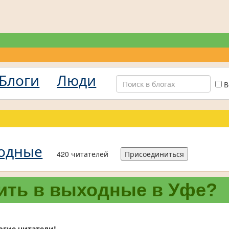
Блоги
Люди
В
одные
420 читателей
Присоединиться
ить в выходные в Уфе?
огие читатели!