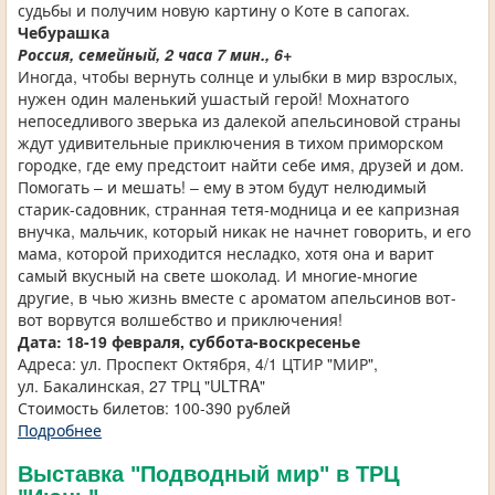
судьбы и получим новую картину о Коте в сапогах.
Чебурашка
Россия, семейный, 2 часа 7 мин., 6+
Иногда, чтобы вернуть солнце и улыбки в мир взрослых,
нужен один маленький ушастый герой! Мохнатого
непоседливого зверька из далекой апельсиновой страны
ждут удивительные приключения в тихом приморском
городке, где ему предстоит найти себе имя, друзей и дом.
Помогать – и мешать! – ему в этом будут нелюдимый
старик-садовник, странная тетя-модница и ее капризная
внучка, мальчик, который никак не начнет говорить, и его
мама, которой приходится несладко, хотя она и варит
самый вкусный на свете шоколад. И многие-многие
другие, в чью жизнь вместе с ароматом апельсинов вот-
вот ворвутся волшебство и приключения!
Дата:
18-19 февраля, суббота-воскресенье
Адреса: ул. Проспект Октября, 4/1 ЦТИР "МИР",
ул. Бакалинская, 27 ТРЦ "ULTRA"
Стоимость билетов: 100-390 рублей
Подробнее
Выставка "Подводный мир" в ТРЦ