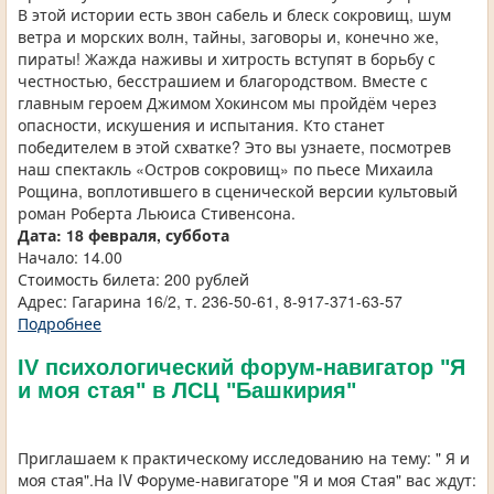
В этой истории есть звон сабель и блеск сокровищ, шум
ветра и морских волн, тайны, заговоры и, конечно же,
пираты! Жажда наживы и хитрость вступят в борьбу с
честностью, бесстрашием и благородством. Вместе с
главным героем Джимом Хокинсом мы пройдём через
опасности, искушения и испытания. Кто станет
победителем в этой схватке? Это вы узнаете, посмотрев
наш спектакль «Остров сокровищ» по пьесе Михаила
Рощина, воплотившего в сценической версии культовый
роман Роберта Льюиса Стивенсона.
Дата: 18 февраля, суббота
Начало: 14.00
Стоимость билета: 200 рублей
Адрес: Гагарина 16/2, т. 236-50-61, 8-917-371-63-57
Подробнее
IV психологический форум-навигатор "Я
и моя стая" в ЛСЦ "Башкирия"
Приглашаем к практическому исследованию на тему: " Я и
моя стая".На IV Форуме-навигаторе "Я и моя Стая" вас ждут: