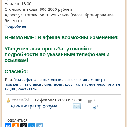
Начало: 18.00
Стоимость входа: 800-2000 рублей
Адрес: ул. Гоголя, 58, т. 250-77-42 (касса, бронирование
билетов)
Подробнее
ВНИМАНИЕ! В афише возможны изменения!
Убедительная просьба: уточняйте
подробности по указанным телефонам и
ссылкам!
Спасибо!
Теги:
Уфа
,
афиша на выходные
,
развлечения
,
концерт
,
праздник
,
выставка
,
спектакль
,
шоу
,
культурное мероприятие
,
акция
,
фестиваль
спасибо!
17 февраля 2023 г. 18:06
0
Администратор форума
0
Поделиться: