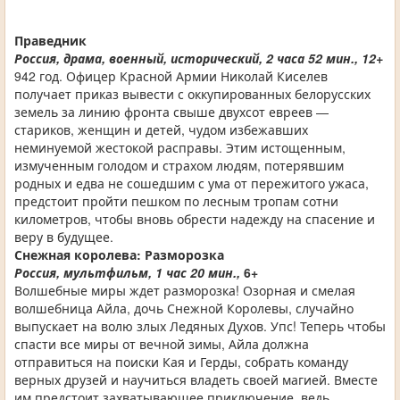
Праведник
Россия, драма, военный, исторический, 2 часа 52 мин., 12+
942 год. Офицер Красной Армии Николай Киселев
получает приказ вывести с оккупированных белорусских
земель за линию фронта свыше двухсот евреев —
стариков, женщин и детей, чудом избежавших
неминуемой жестокой расправы. Этим истощенным,
измученным голодом и страхом людям, потерявшим
родных и едва не сошедшим с ума от пережитого ужаса,
предстоит пройти пешком по лесным тропам сотни
километров, чтобы вновь обрести надежду на спасение и
веру в будущее.
Снежная королева: Разморозка
Россия, мультфильм, 1 час 20 мин.,
6+
Волшебные миры ждет разморозка! Озорная и смелая
волшебница Айла, дочь Снежной Королевы, случайно
выпускает на волю злых Ледяных Духов. Упс! Теперь чтобы
спасти все миры от вечной зимы, Айла должна
отправиться на поиски Кая и Герды, собрать команду
верных друзей и научиться владеть своей магией. Вместе
им предстоит захватывающее приключение, ведь