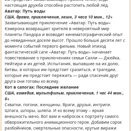
настоящая дружба способна растопить любой лёд.
Аватар: Путь воды
США, драма, приключения, экшн, 3 часа 10 мин., 12+
Захватывающее приключение «Аватар: Путь воды»
Кэмерона возвращает зрителя в невероятный мир
планеты Пандора и возводит кинематографический опыт
до невиданных доселе высот. Прошло больше десяти лет с
момента событий первого фильма. Новый эпизод
фантастической саги «Аватар: Путь воды» начинает
повествование о приключениях семьи Салли — Джейка,
Нейтири и их детей. Испытания, выпавшие на их долю,
битвы, в которых им предстоит сразиться, и трагедии,
которые им предстоит пережить — ради спасения друг
друга они готовы ко всему.
Кот в сапогах: Последнее желание
США, комедия, мультфильм, приключения, 1 час 44 мин.,
6+
Схватки, погони, женщины. Враги, друзья, интриги.
Шпага, шпоры, шляпа. И ко всему этому – яркая
внешность мачо. Вот вам и набросок к портрету самого
обворожительного анимационного героя. Добавим сорок
разбойников, смертельные опасности, крутые виражи