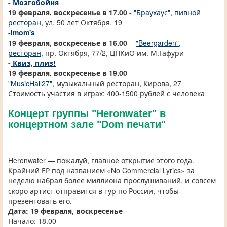
- Мозгобойня
19 февраля, воскресенье в 17.00 -
"Браухаус", пивной
ресторан,
ул. 50 лет Октября, 19
-
Imom's
19 февраля, воскресенье в 16.00
-
"Beergarden",
ресторан,
пр. Октября, 77/2, ЦПКиО им. М.Гафури
-
Квиз, плиз!
19 февраля, воскресенье в 19.00
-
"MusicHall27",
музыкальный ресторан, Кирова, 27
Стоимость участия в играх: 400-1500 рублей с человека
Концерт группы "Heronwater" в
концертном зале "Dom печати"
Heronwater — пожалуй, главное открытие этого года.
Крайний ЕР под названием «No Commercial Lyrics» за
неделю набрал более миллиона прослушиваний, и совсем
скоро артист отправится в тур по России, чтобы
презентовать его.
Дата: 19 февраля,
воскресенье
Начало: 18.00