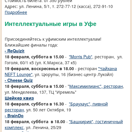
Стоимость билета: от 350 рублей
Адрес: ул. Ленина, 5/1, т. 272-77-12 (касса), 272-91-10
Подробнее
Интеллектуальные игры в Уфе
Присоединяйтесь к уфимским интеллектуалам!
Ближайшие финалы года:
- ReQuizit
18 февраля, суббота в 15.00
-
"Morris Pub"
, ресторан, ул.
Гоголя, 60/1 к5 (ул. К.Маркса, 37 к5)
19 февраля, воскресенье в 18.00
- ресторан
"Чайхана
NEFT Lounge"
, ул. Цюрупы, 16 (бизнес-центр Лукойл)
- Cheese Quiz
18 февраля, суббота в 15.00
- "
Максимилианс", ресторан
,
ул. Менделеева, 137, ТЦ "Иремель"
Шейкер квиз
18 февраля, суббота в 16.30
-
"Браухаус", пивной
ресторан,
ул. 50 лет Октября, 19
- BrainDo
18 февраля, суббота в 18.00
-
"Башкирия", гостиничный
комплекс,
ул. Ленина, 25/29