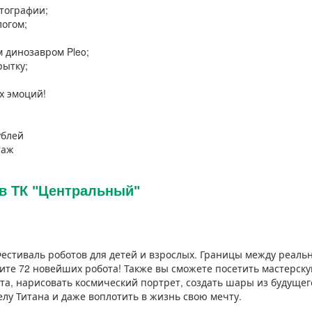
тографии;
логом;
 динозавром Pleo;
рытку;
х эмоций!
ублей
таж
в ТК "Центральный"
естиваль роботов для детей и взрослых. Границы между реаль
ите 72 новейших робота! Также вы сможете посетить мастерску
та, нарисовать космический портрет, создать шары из будуще
елу Титана и даже воплотить в жизнь свою мечту.