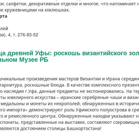
и, салфетки, декоративные отделки и многое, что напоминает
ые кружевницами на коклюшках.
рта
блей
а), 4, т. 276-83-52
а древней Уфы: роскошь византийского зол
льном Музее РБ
уникальные произведения мастеров Византии и Ирана середин
 гарнитура, роскошные блюда. В качестве комплексного презе
о наследия г.Уфа, данные предметы не экспонировались. На т
ты ювелирного искусства – иранские серебряные чаши и виза
 медальоны и монеты из некрополей, обнаруженных в историч
его импорта» демонстрируют роль Уфимского полуострова в сре
го и ремесленного центра. Обнаруженные находки указывают н
кспонаты, представленные на выставке, составляют сокровищн
являются достоянием столицы Башкортостана!