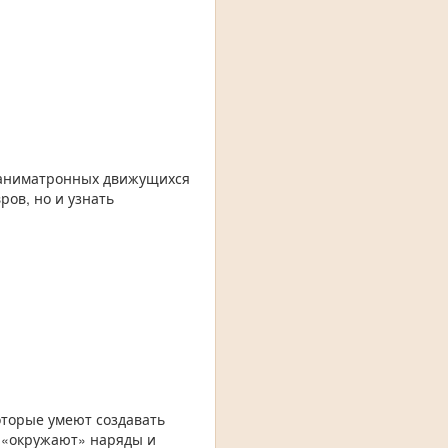
г аниматронных движущихся
ров, но и узнать
оторые умеют создавать
е «окружают» наряды и