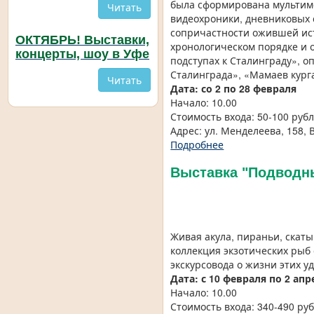
была сформирована мультим
Читать
видеохроники, дневниковых 
сопричастности ожившей ист
ОКТЯБРЬ! Выставки,
хронологическом порядке и 
концерты, шоу в Уфе
подступах к Сталинграду», о
Сталинграда», «Мамаев кург
Читать
Дата:
со 2 по 28 февраля
Начало: 10.00
Стоимость входа: 50-100 руб
Адрес: ул. Менделеева, 158, В
Подробнее
Выставка "Подводн
Живая акула, пираньи, скаты
коллекция экзотических рыб
экскурсовода о жизни этих у
Дата:
с 10 февраля по 2 ап
Начало: 10.00
Стоимость входа: 340-490 руб