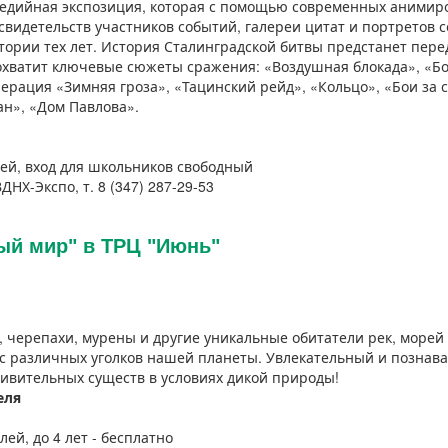
едийная экспозиция, которая с помощью современных анимиро
свидетельств участников событий, галереи цитат и портретов 
ории тех лет. История Сталинградской битвы предстанет пере
охватит ключевые сюжеты сражения: «Воздушная блокада», «Бо
перация «Зимняя гроза», «Тацинский рейд», «Кольцо», «Бои за
ан», «Дом Павлова».
лей, вход для школьников свободный
ДНХ-Экспо, т. 8 (347) 287-29-53
ый мир" в ТРЦ "Июнь"
, черепахи, мурены и другие уникальные обитатели рек, морей
 с различных уголков нашей планеты. Увлекательный и познав
дивительных существ в условиях дикой природы!
реля
лей, до 4 лет - бесплатно