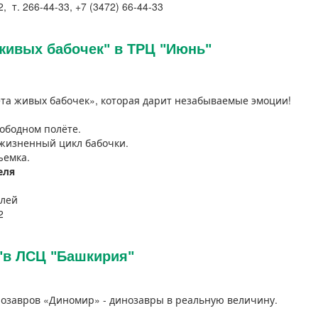
, т. 266-44-33, +7 (3472) 66-44-33
живых бабочек" в ТРЦ "Июнь"
та живых бабочек», которая дарит незабываемые эмоции!
вободном полёте.
 жизненный цикл бабочки.
ъемка.
еля
блей
12
"в ЛСЦ "Башкирия"
озавров «Диномир» - динозавры в реальную величину.