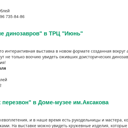
ублей
996 735-84-86
е динозавров" в ТРЦ "Июнь"
то интерактивная выставка в новом формате созданная вокру
гут не только воочию увидеть оживших доисторических динозав
ия!
еля
блей
2
перезвон" в Доме-музее им.Аксакова
жевоплетения, и в наше время есть рукодельницы и мастера, к
ками. На выставке можно увидеть кружевные изделия, которы