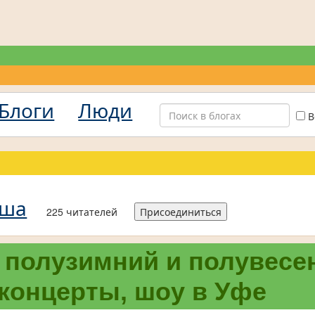
Блоги
Люди
В
иша
225 читателей
Присоединиться
 полузимний и полувесе
концерты, шоу в Уфе