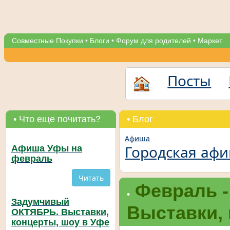
Совместные Покупки
•
Блоги
•
Форум для родителей
•
Маркет
Посты
• Что еще почитать?
• Блог
Афиша
Городская аф
Афиша Уфы на
февраль
Читать
Февраль -
•
Задумчивый
Выставки, 
ОКТЯБРЬ. Выставки,
концерты, шоу в Уфе