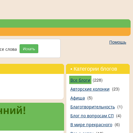
Помощь
се слова
Искать
• Категории блогов
Все блоги
(228)
Авторские колонки
(23)
Афиша
(5)
Благотворительность
(1)
нний!
Блог по вопросам СП
(4)
В мире прекрасного
(6)