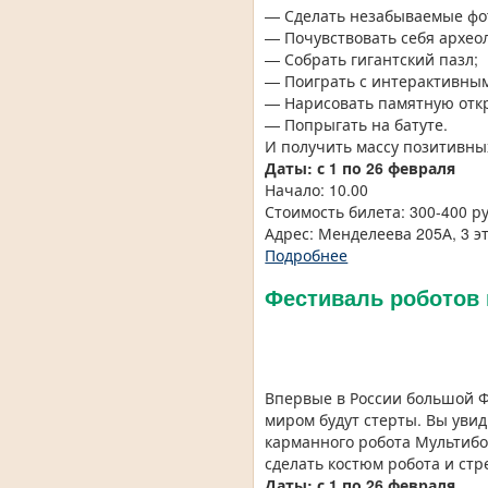
— Сделать незабываемые фо
— Почувствовать себя архео
— Собрать гигантский пазл;
— Поиграть с интерактивным
— Нарисовать памятную отк
— Попрыгать на батуте.
И получить массу позитивны
Даты: с 1 по 26 февраля
Начало: 10.00
Стоимость билета: 300-400 р
Адрес: Менделеева 205А, 3 э
Подробнее
Фестиваль роботов 
Впервые в России большой Ф
миром будут стерты. Вы увид
карманного робота Мультибо
сделать костюм робота и стр
Даты: с 1 по 26 февраля