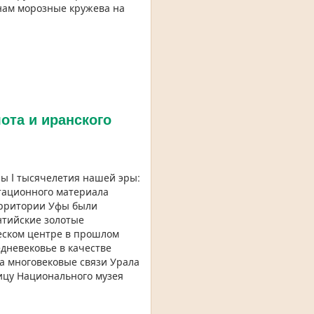
 нам морозные кружева на
ота и иранского
ы I тысячелетия нашей эры:
нтационного материала
ерритории Уфы были
нтийские золотые
еском центре в прошлом
дневековье в качестве
а многовековые связи Урала
ицу Национального музея