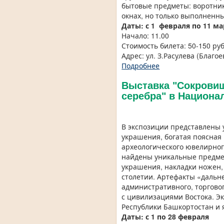
бытовые предметы: воротник
окнах, но только выполненн
Даты: с 1 февраля по 11 ма
Начало: 11.00
Стоимость билета: 50-150 ру
Адрес: ул. З.Расулева (Благоев
Подробнее
Выставка "Сокровищ
серебра" в Национа
В экспозиции представлены 
украшения, богатая поясная
археологического ювелирног
найдены уникальные предме
украшения, накладки ножен,
столетии. Артефакты «дальн
административного, торгово
с цивилизациями Востока. Э
Республики Башкортостан и 
Даты: с 1 по 28 февраля