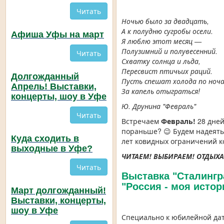
Читать
Ночью было за двадцать,
А к полудню сугробы осели.
Афиша Уфы на март
Я люблю этот месяц —
Полузимний и полувесенний.
Читать
Схватку солнца и льда,
Пересвист птичьих раций.
Долгожданный
Пусть спешат холода п
о ноч
Апрель! Выставки,
За капель отыграться!
концерты, шоу в Уфе
Ю. Друнина "Февраль"
Читать
Встречаем
Февраль!
28 дне
пораньше? 😉 Будем надеятьс
Куда сходить в
лет ковидных ограничений ко
выходные в Уфе?
ЧИТАЕМ! ВЫБИРАЕМ! ОТДЫХА
Читать
Выставка "Сталингр
"Россия - моя истор
Март долгожданный!
Выставки, концерты,
шоу в Уфе
Специально к юбилейной дат