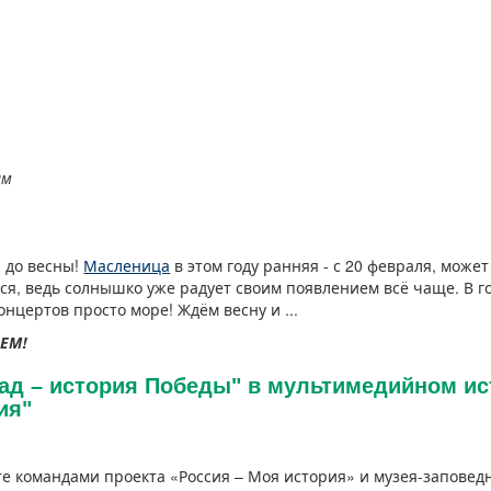
ам
й до весны!
Масленица
в этом году ранняя - с 20 февраля, может
я, ведь солнышко уже радует своим появлением всё чаще. В го
нцертов просто море! Ждём весну и ...
ЕМ!
ад – история Победы" в мультимедийном ис
ия"
е командами проекта «Россия – Моя история» и музея-заповед