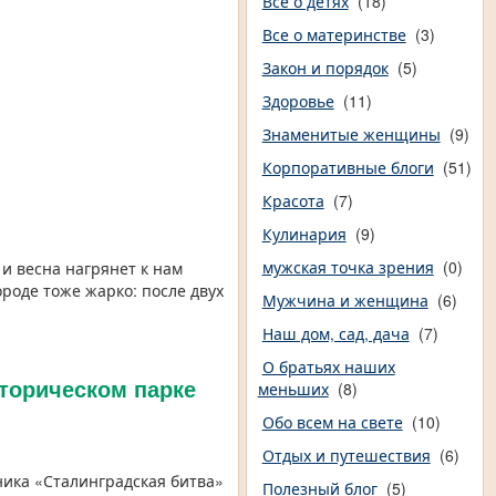
Все о детях
(18)
Все о материнстве
(3)
Закон и порядок
(5)
Здоровье
(11)
Знаменитые женщины
(9)
Корпоративные блоги
(51)
Красота
(7)
Кулинария
(9)
мужская точка зрения
(0)
 и весна нагрянет к нам
роде тоже жарко: после двух
Мужчина и женщина
(6)
Наш дом, сад, дача
(7)
О братьях наших
торическом парке
меньших
(8)
Обо всем на свете
(10)
Отдых и путешествия
(6)
ника «Сталинградская битва»
Полезный блог
(5)