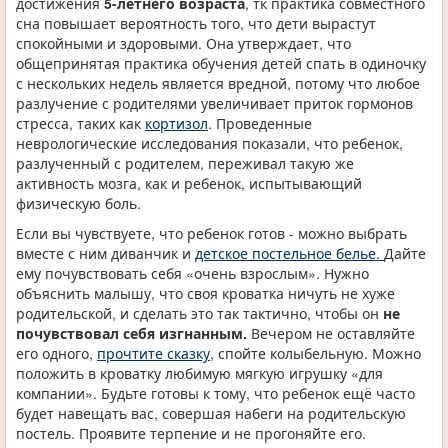
достижения
5-летнего возраста
, тк практика совместного
сна повышает вероятность того, что дети вырастут
спокойными и здоровыми. Она утверждает, что
общепринятая практика обучения детей спать в одиночку
с нескольких недель является вредной, потому что любое
разлучение с родителями увеличивает приток гормонов
стресса, таких как
кортизол
. Проведенные
неврологические исследования показали, что ребенок,
разлученный с родителем, переживал такую же
активность мозга, как и ребенок, испытывающий
физическую боль.
Если вы чувствуете, что ребенок готов - можно выбрать
вместе с ним диванчик и
детское постельное белье.
Дайте
ему почувствовать себя «очень взрослым». Нужно
объяснить малышу, что своя кроватка ничуть не хуже
родительской, и сделать это так тактично, чтобы он
не
почувствовал себя изгнанным.
Вечером не оставляйте
его одного,
прочтите сказку,
спойте колыбельную. Можно
положить в кроватку любимую мягкую игрушку «для
компании». Будьте готовы к тому, что ребенок ещё часто
будет навещать вас, совершая набеги на родительскую
постель. Проявите терпение и не прогоняйте его.