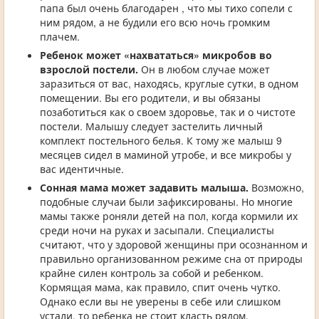
папа был очень благодарен , что мы тихо сопели с
ним рядом, а не будили его всю ночь громким
плачем.
Ребенок может «нахвататься» микробов во
взрослой постели.
Он в любом случае может
заразиться от вас, находясь, круглые сутки, в одном
помещении. Вы его родители, и вы обязаны
позаботиться как о своем здоровье, так и о чистоте
постели. Малышу следует застелить личный
комплект постельного белья. К тому же малыш 9
месяцев сидел в маминой утробе, и все микробы у
вас идентичные.
Сонная мама может задавить малыша.
Возможно,
подобные случаи были зафиксированы. Но многие
мамы также роняли детей на пол, когда кормили их
среди ночи на руках и засыпали. Специалисты
считают, что у здоровой женщины при осознанном и
правильно организованном режиме сна от природы
крайне силен контроль за собой и ребенком.
Кормящая мама, как правило, спит очень чутко.
Однако если вы не уверены в себе или слишком
устали, то ребенка не стоит класть рядом.