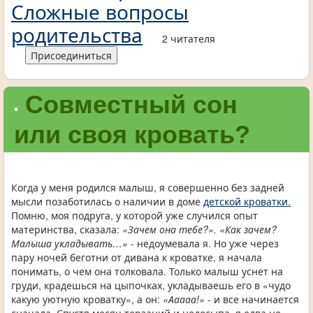
Сложные вопросы
родительства
2 читателя
Присоединиться
Совместный сон
•
или своя кровать?
Когда у меня родился малыш, я совершенно без задней
мысли позаботилась о наличии в доме
детской кроватки.
Помню, моя подруга, у которой уже случился опыт
материнства, сказала:
«Зачем она тебе?». «Как зачем?
Малыша укладывать…»
- недоумевала я. Но уже через
пару ночей беготни от дивана к кроватке, я начала
понимать, о чем она толковала. Только малыш уснет на
груди, крадешься на цыпочках, укладываешь его в «чудо
какую уютную кроватку», а он:
«Ааааа!»
- и все начинается