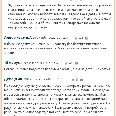
Здоровье мамы вообще должно быть на первом месте. Здоровья и
счастливая мама - здоровые дети и счастливые дети. А по
старинке у многих наоборот: все силы и здоровье в детей, а потом
уж о себе думаем. ((( А когда захвораем - кто детей смотреть будет?
Так что себя нужно любить, ценить. И опираться на чувства
внутри тоже, да, согласна.
АльбинусечкА
+1
20 октября 2022 г. в 10:34
Я боюсь задавить сыночка. Мы кроватку без бортика вплотную
поставили как врач посоветовала. Мне так легче, сына рядом и не
задавлю точно
18маруся
+1
20 октября 2022 г. в 10:35
Согласна, маме надо себя беречь и любить, а о и на детей не хватит.
Дева Дивная
0
21 октября 2022 г. в 15:31
По своему опыту могу сказать, что дети, которые с рождения спали с
мамой очень легко отселяются тогда, когда сами готовы. Тут задача
мамы быть внимательной и не упустить такую возможность. Мои
обе отселились самостоятельно в три года. Одна на соседний диван,
а вторая вообще в другую комнату. Просто ушли спать туда и все. Ни
разу ночью к нам не приходили. Если удовлетворена потребность
ребёнка, то она пропадает, а вот если нет, то ребёнок и в 10 лет, и