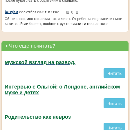
позже будет лезть к родителям в спальню.
tanyke
0
22 октября 2022 г. в 11:02
Ой не знаю, моя как лезла так и лезет. От ребенка еще зависит мне
кажется. Если болеет, вообще с рук не слазит и ночью тоже
• Что еще почитать?
Мужской взгляд на развод.
Читать
Интервью с Ольгой: о Лондоне, английском
муже и детях
Читать
Родительство как невроз
Читать