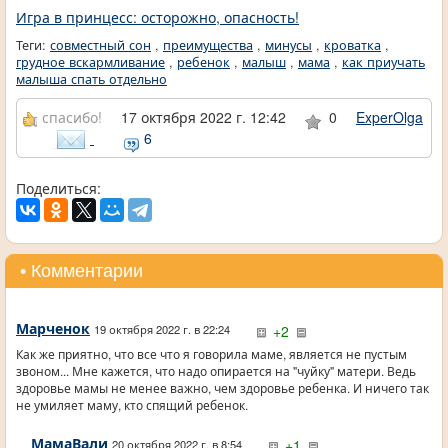
Игра в принцесс: осторожно, опасность!
Теги:
совместный сон
,
преимущества
,
минусы
,
кроватка
,
грудное вскармливание
,
ребенок
,
малыш
,
мама
,
как приучать
малыша спать отдельно
спасибо!
17 октября 2022 г. 12:42
0
ExperOlga
6
Поделиться:
• Комментарии
Марченок
+2
19 октября 2022 г. в 22:24
Как же приятно, что все что я говорила маме, является не пустым
звоном... Мне кажется, что надо опирается на "чуйку" матери. Ведь
здоровье мамы не менее важно, чем здоровье ребенка. И ничего так
не умиляет маму, кто спящий ребенок.
МамаВали
+1
20 октября 2022 г. в 8:54