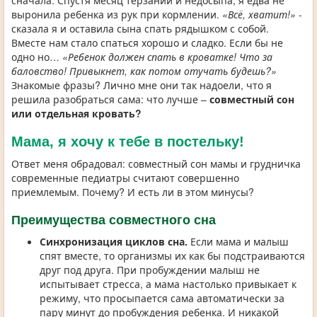
сначала. Спустя месяц терзаний и недосыпа, я едва не
выронила ребенка из рук при кормлении.
«Всё, хватит!»
-
сказала я и оставила сына спать рядышком с собой.
Вместе нам стало спаться хорошо и сладко. Если бы не
одно но…
«Ребенок должен спать в кроватке! Что за
баловство! Привыкнет, как потом отучать будешь?»
Знакомые фразы? Лично мне они так надоели, что я
решила разобраться сама: что лучше –
совместный сон
или отдельная кровать?
Мама, я хочу к тебе в постельку!
Ответ меня обрадовал: совместный сон мамы и грудничка
современные педиатры считают совершенно
приемлемым. Почему? И есть ли в этом минусы?
Преимущества совместного сна
Синхронизация циклов сна.
Если мама и малыш
спят вместе, то организмы их как бы подстраиваются
друг под друга. При пробуждении малыш не
испытывает стресса, а мама настолько привыкает к
режиму, что просыпается сама автоматически за
пару минут до пробуждения ребенка. И никакой