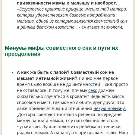
привязанности мамы к малышу и наоборот.
«Безусловное принятие присуще именно той матери,
которая удовлетворяет базовые потребности
малыша, одной из которых является совместный сон
в раннем детском возрасте»,
- считают психологи.
Минусы
мифы совместного сна и пути их
преодоления
А как же быть с папой? Совместный сон не
мешает интимной жизни?
Лично мне первое
время было вообще не до интимностей – сил просто
не оставалось. К тому же, почему
секс
должен
обязательно случаться в кровати? Ведь есть масса
способов и мест, где можно любить друг друга. Это
даже привнесет в ваши отношения
некую новизну.
Доктора советуют не класть ребенка посередине
между папой и мамой, тк у пап обычно не столь
чуткий сон. Лучше положить ребенка в стеночке,
рядом с мамой. А папа пусть прикрывает тылы. Наш