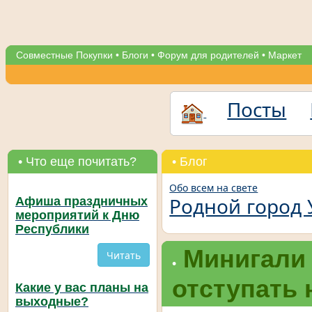
Совместные Покупки
•
Блоги
•
Форум для родителей
•
Маркет
Посты
• Что еще почитать?
• Блог
Обо всем на свете
Родной город 
Афиша праздничных
мероприятий к Дню
Республики
Минигали
Читать
•
отступать 
Какие у вас планы на
выходные?