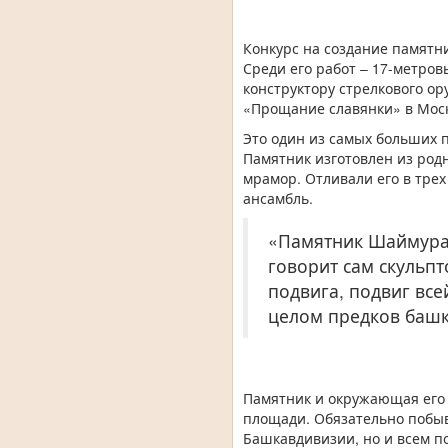
Конкурс на создание памят
Среди его работ – 17-метро
конструктору стрелкового о
«Прощание славянки» в Мос
Это один из самых больших по
Памятник изготовлен из родн
мрамор. Отливали его в тре
ансамбль.
«Памятник Шаймурат
говорит сам скульпт
подвига, подвиг все
целом предков башки
Памятник и окружающая его 
площади. Обязательно побыва
Башкавдивизии, но и всем по