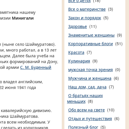
Все о детях
(18)
Все о материнстве
(3)
памятника нашему
Закон и порядок
(5)
ивизии
Минигали
Здоровье
(11)
Знаменитые женщины
(9)
Корпоративные блоги
(51)
ки (ныне село Шаймуратово).
, много работал, а в 13 лет
Красота
(7)
ьцем. Далее была учеба на
Кулинария
(9)
ачьих формирований на Дону,
нной армии
С. М. Буденный
мужская точка зрения
(0)
Мужчина и женщина
(6)
о владел английским,
Наш дом, сад, дача
(7)
22 июня 1941 года
О братьях наших
меньших
(8)
Обо всем на свете
(10)
 кавалерийскую дивизию.
ника Шаймуратова.
Отдых и путешествия
(6)
нта всем необходимым. У
Полезный блог
(5)
сделать из колхозников