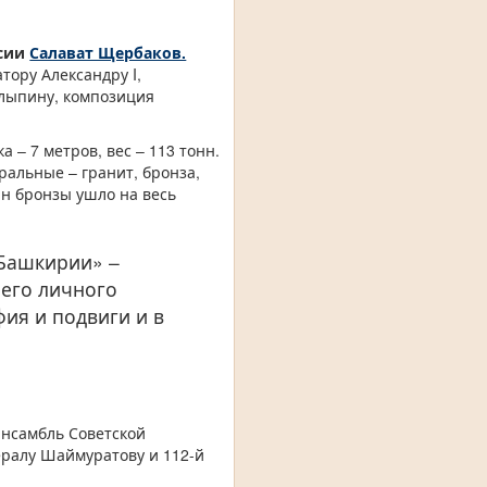
ссии
Салават Щербаков.
ору Александру I,
олыпину, композиция
 – 7 метров, вес – 113 тонн.
ральные – гранит, бронза,
нн бронзы ушло на весь
 Башкирии» –
 его личного
фия и подвиги и в
ансамбль Советской
ералу Шаймуратову и 112-й