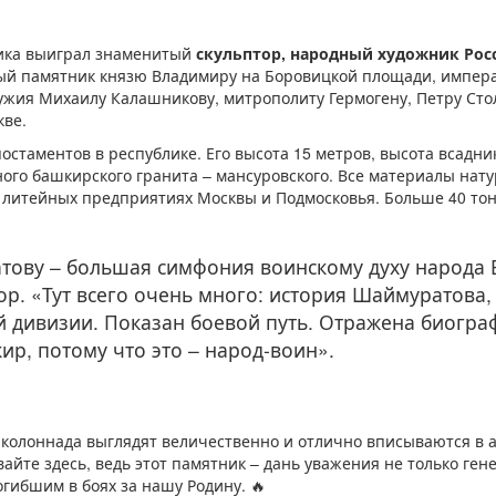
ника выиграл знаменитый
скульптор,
народный художник Ро
вый памятник князю Владимиру на Боровицкой площади, императ
ружия Михаилу Калашникову, митрополиту Гермогену, Петру Ст
кве.
стаментов в республике. Его высота 15 метров, высота всадника
ого башкирского гранита – мансуровского. Все материалы нату
х литейных предприятиях Москвы и Подмосковья. Больше 40 то
ову – большая симфония воинскому духу народа
ор. «Тут всего очень много: история Шаймуратова,
й дивизии. Показан боевой путь. Отражена биогра
р, потому что это – народ-воин».
колоннада выглядят величественно и отлично вписываются в 
йте здесь, ведь этот памятник – дань уважения не только ген
гибшим в боях за нашу Родину. 🔥