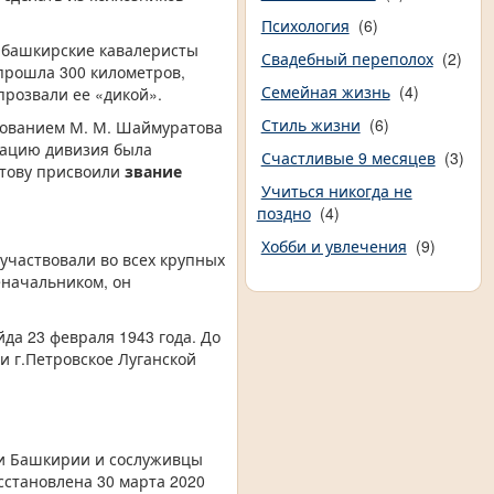
Психология
(6)
х башкирские кавалеристы
Свадебный переполох
(2)
 прошла 300 километров,
Семейная жизнь
(4)
прозвали ее «дикой».
Стиль жизни
(6)
ндованием М. М. Шаймуратова
ерацию дивизия была
Счастливые 9 месяцев
(3)
атову присвоили
звание
Учиться никогда не
поздно
(4)
Хобби и увлечения
(9)
частвовали во всех крупных
еначальником, он
да 23 февраля 1943 года. До
и г.Петровское Луганской
сти Башкирии и сослуживцы
сстановлена 30 марта 2020