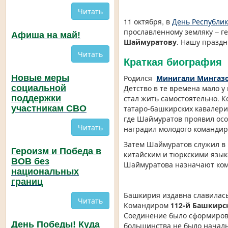
Читать
11 октября, в
День Республи
прославленному земляку – г
Афиша на май!
Шаймуратову
. Нашу празд
Читать
Краткая биография
Новые меры
Родился
Минигали Мингаз
социальной
Детство в те времена мало у
поддержки
стал жить самостоятельно. 
участникам СВО
татаро-башкирских кавалери
где Шаймуратов проявил осо
Читать
наградил молодого командир
Затем Шаймуратов служил в 
Героизм и Победа в
китайским и тюркскими язык
ВОВ без
Шаймуратова назначают кома
национальных
границ
Башкирия издавна славилась
Читать
Командиром
112-й Башкирс
Соединение было сформирова
День Победы! Куда
большинства не было началь