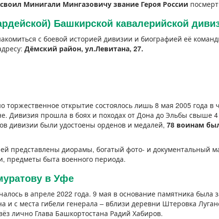
своил Минигали Мингазовичу звание Героя России
посмерт
гвардейской) Башкирской кавалерийской диви
накомиться с боевой историей дивизии и биографией её команд
адресу:
Дёмский район, ул.Левитана, 27.
но торжественное открытие состоялось лишь 8 мая 2005 года в 
. Дивизия прошла в боях и походах от Дона до Эльбы свыше 4 
нов дивизии были удостоены орденов и медалей,
78 воинам бы
ей представлены диорамы, богатый фото- и документальный ма
, предметы быта военного периода.
муратову в Уфе
алось в апреле 2022 года. 9 мая в основание памятника была з
а и с места гибели генерала – вблизи деревни Штеровка Луган
вёз лично Глава Башкортостана Радий Хабиров.