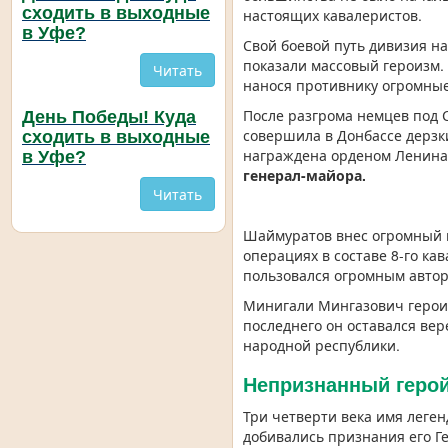
сходить в выходные
настоящих кавалеристов.
в Уфе?
Свой боевой путь дивизия н
показали массовый героизм. 
Читать
нанося противнику огромные
После разгрома немцев под 
День Победы! Куда
совершила в Донбассе дерзк
сходить в выходные
награждена орденом Ленина
в Уфе?
генерал-майора.
Читать
Шаймуратов внес огромный в
операциях в составе 8-го к
пользовался огромным автор
Минигали Мингазович героиче
последнего он оставался вер
народной республики.
Непризнанный геро
Три четверти века имя леге
добивались признания его Г