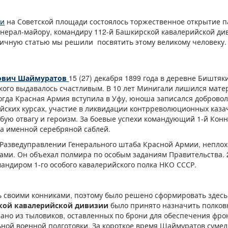
ки
на Советской площади состоялось торжественное открытие 
енерал-майору, командиру 112-й Башкирской кавалерийской д
ничную статью мы решили посвятить этому великому человеку.
ович Шаймуратов
15 (27) декабря 1899 года в деревне Биштя
 кого выдавалось счастливым. В 10 лет Минигали лишился матери
Когда Красная Армия вступила в Уфу, юноша записался добровол
йских курсах, участие в ликвидации контрреволюционных каз
бую отвагу и героизм. За боевые успехи командующий 1-й Ко
а именной серебряной саблей.
Разведуправлении Генерального штаба Красной Армии, неплох
ами. Он объехал полмира по особым заданиям Правительства. 
ндиром 1-го особого кавалерийского полка НКО СССР.
 своими конниками, поэтому было решено сформировать здесь
кой кавалерийской дивизии
было принято назначить полков
но из тыловиков, оставленных по брони для обеспечения фро
ной военной подготовки. За короткое время Шаймуратов сумел 