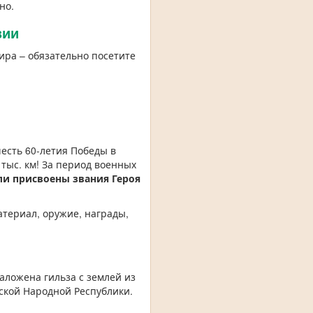
но.
зии
ира – обязательно посетите
честь 60-летия Победы в
тыс. км! За период военных
ли присвоены звания Героя
териал, оружие, награды,
аложена гильза с землей из
ской Народной Республики.