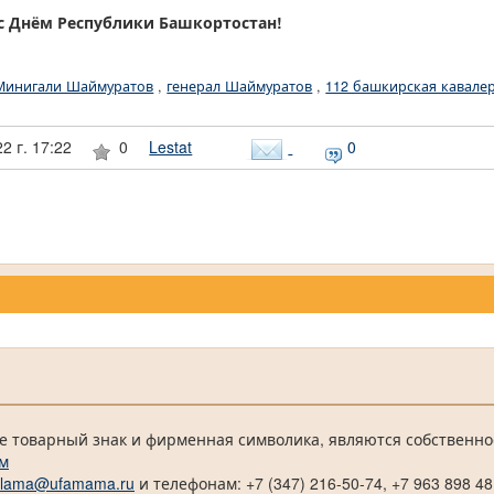
 с Днём Республики Башкортостан!
Минигали Шаймуратов
,
генерал Шаймуратов
,
112 башкирская кавале
2 г. 17:22
0
Lestat
0
е товарный знак и фирменная символика, являются собственно
м
klama@ufamama.ru
и телефонам: +7 (347) 216-50-74, +7 963 898