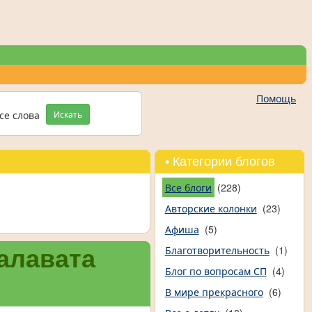
Помощь
се слова
Искать
• Категории блогов
Все блоги
(228)
Авторские колонки
(23)
Афиша
(5)
Благотворительность
(1)
алавата
Блог по вопросам СП
(4)
В мире прекрасного
(6)