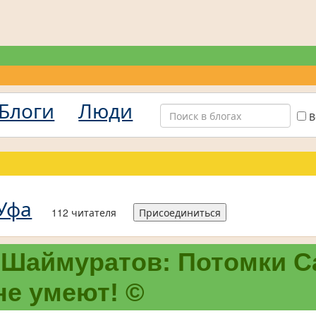
Блоги
Люди
В
Уфа
112 читателя
Присоединиться
 Шаймуратов: Потомки С
не умеют! ©