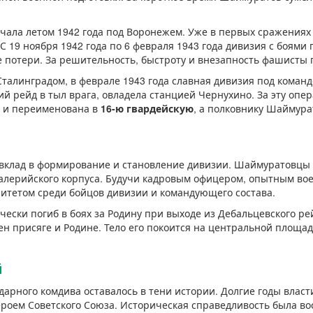
ачала летом 1942 года под Воронежем. Уже в первых сражения
С 19 ноября 1942 года по 6 февраля 1943 года дивизия с боями
 потери. За решительность, быстроту и внезапность фашисты 
Сталинградом, в феврале 1943 года славная дивизия под кома
ий рейд в тыл врага, овладела станцией Чернухино. За эту оп
 и переименована в
16-ю гвардейскую
, а полковнику Шаймур
клад в формирование и становление дивизии. Шаймуратовцы у
авалерийского корпуса. Будучи кадровым офицером, опытным во
итетом среди бойцов дивизии и командующего состава.
ски погиб в боях за Родину при выходе из Дебальцевского рей
ен присяге и Родине. Тело его покоится на центральной площад
й
ндарного комдива оставалось в тени истории. Долгие годы вла
ероем Советского Союза. Историческая справедливость была во