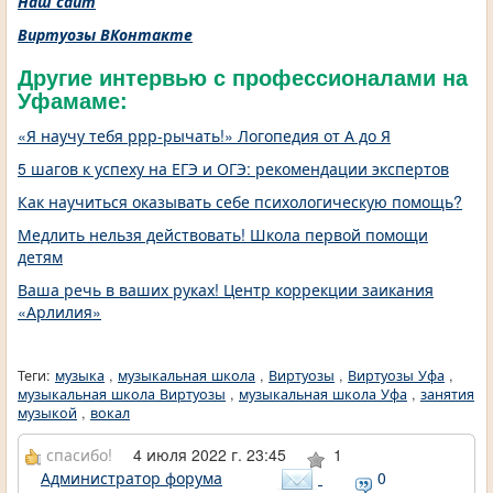
Наш сайт
Виртуозы ВКонтакте
Другие интервью с профессионалами на
Уфамаме:
«Я научу тебя ррр-рычать!» Логопедия от А до Я
5 шагов к успеху на ЕГЭ и ОГЭ: рекомендации экспертов
Как научиться оказывать себе психологическую помощь?
Медлить нельзя действовать! Школа первой помощи
детям
Ваша речь в ваших руках! Центр коррекции заикания
«Арлилия»
Теги:
музыка
,
музыкальная школа
,
Виртуозы
,
Виртуозы Уфа
,
музыкальная школа Виртуозы
,
музыкальная школа Уфа
,
занятия
музыкой
,
вокал
спасибо!
4 июля 2022 г. 23:45
1
Администратор форума
0