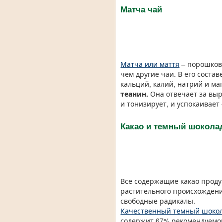
Матча чай
Матча или маття
– порошков
чем другие чаи. В его соста
кальций, калий, натрий и ма
теанин.
Она отвечает за вы
и тонизирует, и успокаивает
Какао и темный шокола
Все содержащие какао прод
растительного происхожден
свободные радикалы.
Качественный темный шоко
содержит 67% рекомендуемо