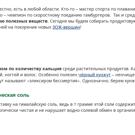
стно, есть в любой области. Кто-то – мастер спорта по плавани
о – чемпион по скоростному поеданию гамбургеров. Так и сред
ию полезных веществ
. Сегодня мы будем собирать продуктов
 ней на покорение новых
ЗОЖ-вершин
!
ном по количеству кальция
среди растительных продуктов. К
й, ногтей и волос. Особенно полезен
чёрный кунжут
– неочищен
ут называют «эликсиром бессмертия». Однозначно, берем кунж
ческая соль
тавку на гималайскую соль, ведь в 1 грамме этой соли содержи
огически чистая и не нарушает водно-солевой обмен в организ