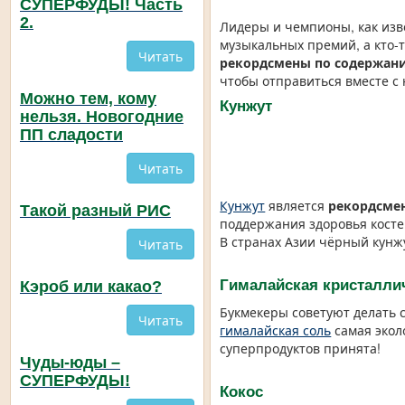
СУПЕРФУДЫ! Часть
2.
Лидеры и чемпионы, как изве
музыкальных премий, а кто-т
Читать
рекордсмены по содержан
чтобы отправиться вместе с
Можно тем, кому
Кунжут
нельзя. Новогодние
ПП сладости
Читать
Кунжут
является
рекордсме
Такой разный РИС
поддержания здоровья косте
В странах Азии чёрный кунж
Читать
Гималайская кристалли
Кэроб или какао?
Букмекеры советуют делать с
Читать
гималайская соль
самая экол
суперпродуктов принята!
Чуды-юды –
СУПЕРФУДЫ!
Кокос