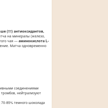
ьше (!!!) антиоксидантов,
матча на минералы (железо,
того чая —
аминокислота L-
оение. Матча одновременно
тивными соединениями
 тромбов, нейтрализуют
к 70-85% темного шоколада