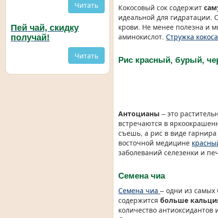
Читать
Кокосовый сок содержит
сам
идеальной для гидратации. С
крови. Не менее полезна и 
Пей чай, скидку
аминокислот.
Стружка кокос
получай!
Читать
Рис красный, бурый, ч
Антоцианы
– это раститель
встречаются в яркоокрашенны
съешь, а рис в виде гарнир
восточной медицине
красны
заболеваний селезенки и пе
Семена чиа
Семена чиа
– одни из самых
содержится
больше кальция
количество антиоксидантов 