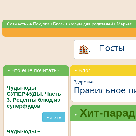
Совместные Покупки
•
Блоги
•
Форум для родителей
•
Маркет
Посты
• Что еще почитать?
• Блог
Здоровье
Правильное п
Чуды-юды
СУПЕРФУДЫ. Часть
3. Рецепты блюд из
суперфудов
Хит-парад
•
Читать
Чуды-юды –