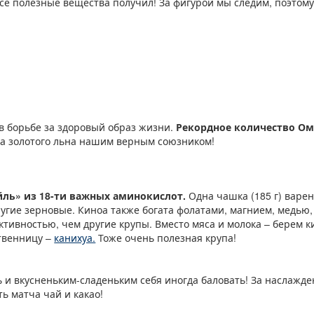
 все полезные вещества получил! За фигурой мы следим, поэтом
 борьбе за здоровый образ жизни.
Рекордное количество Ом
а золотого льна нашим верным союзником!
йль» из 18-ти важных аминокислот.
Одна чашка (185 г) варе
ругие зерновые. Киноа также богата фолатами, магнием, медью,
тивностью, чем другие крупы. Вместо мяса и молока – берем к
твенницу –
канихуа.
Тоже очень полезная крупа!
 и вкусненьким-сладеньким себя иногда баловать! За наслажде
ь матча чай и какао!