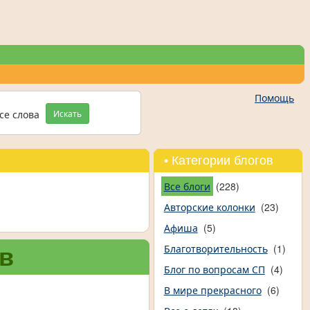
Помощь
се слова
Искать
• Категории блогов
Все блоги
(228)
Авторские колонки
(23)
Афиша
(5)
Благотворительность
(1)
в
Блог по вопросам СП
(4)
В мире прекрасного
(6)