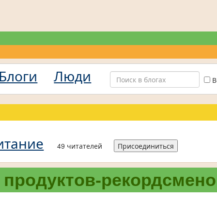
Блоги
Люди
В
итание
49 читателей
Присоединиться
 продуктов-рекордсмено