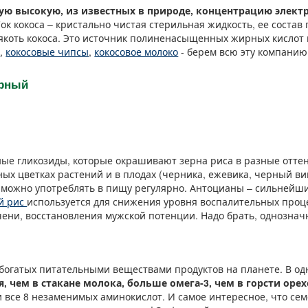
ую высокую, из известных в природе, концентрацию элект
ок кокоса – кристально чистая стерильная жидкость, ее состав
мякоть кокоса. Это источник полиненасыщенных жирных кислот
а
,
кокосовые чипсы
,
кокосовое молоко
- берем всю эту компанию
ерный
ные гликозиды, которые окрашивают зерна риса в разные оттен
х цветках растений и в плодах (черника, ежевика, черный вин
а можно употреблять в пищу регулярно. Антоцианы – сильнейш
й рис
используется для снижения уровня воспалительных проце
чени, восстановления мужской потенции. Надо брать, однознач
 богатых питательными веществами продуктов на планете. В од
, чем в стакане молока, больше омега-3, чем в горсти орех
и все 8 незаменимых аминокислот. И самое интересное, что се