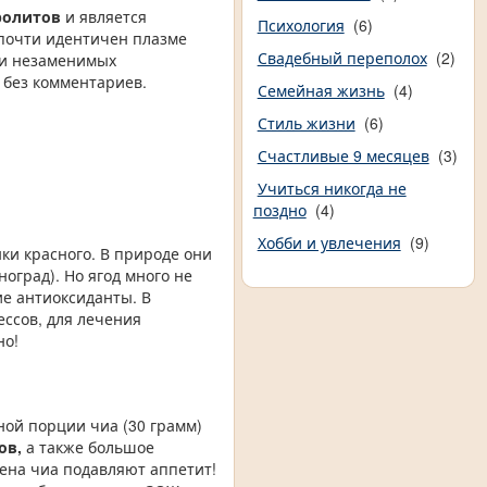
ролитов
и является
Психология
(6)
 почти идентичен плазме
Свадебный переполох
(2)
 и незаменимых
 без комментариев.
Семейная жизнь
(4)
Стиль жизни
(6)
Счастливые 9 месяцев
(3)
Учиться никогда не
поздно
(4)
Хобби и увлечения
(9)
ки красного. В природе они
оград). Но ягод много не
ие антиоксиданты. В
ссов, для лечения
но!
ной порции чиа (30 грамм)
ов,
а также большое
мена чиа подавляют аппетит!