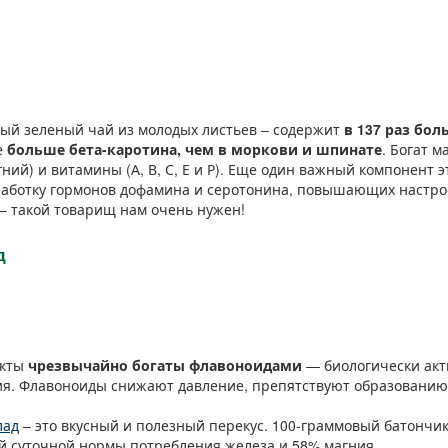
ый зеленый чай из молодых листьев – содержит
в 137 раз бол
ве
больше бета-каротина, чем в моркови и шпинате
. Богат 
гний) и витамины (А, В, С, Е и Р). Еще один важный компонент э
работку гормонов дофамина и серотонина, повышающих настр
 – такой товарищ нам очень нужен!
д
укты
чрезвычайно богаты флавоноидами
— биологически ак
ия. Флавоноиды снижают давление, препятствуют образованию
лад
– это вкусный и полезный перекус. 100-граммовый батончи
й суточной нормы потребления железа и 58% магния.