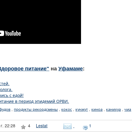
Здоровое питание"
на
Уфамаме
:
стей.
олога.
ись с едой!
итание в период эпидемий ОРВИ.
фудов
,
продукты рекордсмены
,
кокос
,
кунжут
,
киноа
,
канихуа
,
чиа
г. 22:28
4
Lestat
1