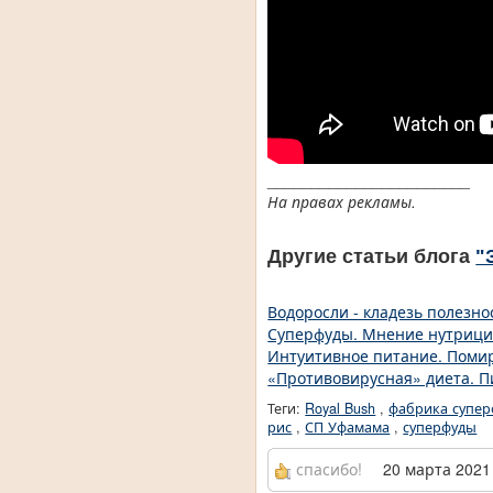
_______________________
На правах рекламы.
Другие статьи блога
"
Водоросли - кладезь полезно
Суперфуды. Мнение нутрици
Интуитивное питание. Помир
«Противовирусная» диета. П
Теги:
Royal Bush
,
фабрика супер
рис
,
СП Уфамама
,
суперфуды
спасибо!
20 марта 2021 