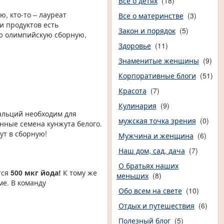
Все о детях
(18)
ю, кто-то – лауреат
Все о материнстве
(3)
и продуктов есть
Закон и порядок
(5)
ую олимпийскую сборную,
Здоровье
(11)
Знаменитые женщины
(9)
Корпоративные блоги
(51)
Красота
(7)
Кулинария
(9)
альций необходим для
мужская точка зрения
(0)
ные семена кунжута белого.
ут в сборную!
Мужчина и женщина
(6)
Наш дом, сад, дача
(7)
О братьях наших
тся
500 мкг йода!
К тому же
меньших
(8)
ме. В команду
Обо всем на свете
(10)
Отдых и путешествия
(6)
Полезный блог
(5)