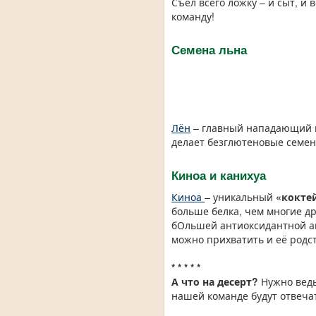
Съел всего ложку – и сыт, и
команду!
Семена льна
Лён
– главный нападающий в
делает безглютеновые семен
Киноа и канихуа
Киноа
– уникальный
«кокте
больше белка, чем многие д
бОльшей антиоксидантной ак
можно прихватить и её родс
* * * * *
А что на десерт?
Нужно ведь
нашей команде будут отвечат