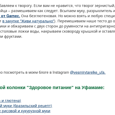
авляем к творогу. Если вам не нравится, что творог зернистый
яйца – размешиваем как следует. Всыпаем муку, разрыхлитель и
от Garnec.
Она безглютеновая. Но можно взять и любую спец
от
в закупке "Живи натурально"
). Перемешиваем наше тесто до 
ики и обжариваем с двух сторон до румяности на антипригарно
 столовые ложки воды, накрываем сковороду крышкой и оставля
ли фруктами.
о посмотреть в моем блоге в Instagram
@vesmirvtarelke_ufa.
кой колонки "Здоровое питание" на Уфамаме:
 и глютена)
й муки (бразильский рецепт)
 рисовой и кукурузной муки