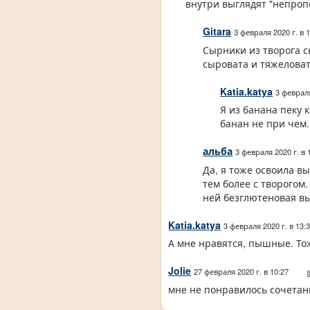
внутри выглядят "непроп
Gitara
3 февраля 2020 г. в 
Сырники из творога с
сыровата и тяжеловат
Katia.katya
3 февраля
Я из банана пеку 
банан не при чем.
альба
3 февраля 2020 г. в 
Да, я тоже освоила в
тем более с творогом.
ней безглютеновая в
Katia.katya
3 февраля 2020 г. в 13:
А мне нравятся, пышные. То
Jolie
27 февраля 2020 г. в 10:27
мне не понравилось сочетани