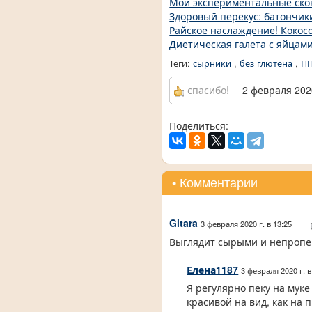
Мои экспериментальные ск
Здоровый перекус: батончики
Райское наслаждение! Кокос
Диетическая галета с яйцам
Теги:
сырники
,
без глютена
,
ПП
спасибо!
2 февраля 2020
Поделиться:
• Комментарии
Gitara
3 февраля 2020 г. в 13:25
Выглядит сырыми и непроп
Елена1187
3 февраля 2020 г. 
Я регулярно пеку на мук
красивой на вид, как на 