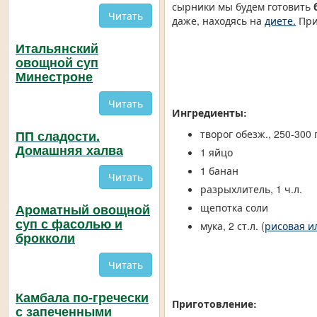
сырники мы будем готовить
Читать
даже, находясь на
диете.
При
Итальянский
овощной суп
⠀
Минестроне
Читать
Ингредиенты:
творог обезж., 250-300 
ПП сладости.
Домашняя халва
1 яйцо
1 банан
Читать
разрыхлитель, 1 ч.л.
щепотка соли
Ароматный овощной
суп с фасолью и
мука, 2 ст.л. (
рисовая и
брокколи
Читать
Камбала по-гречески
Приготовление:
с запеченными