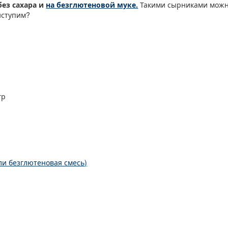
без сахара и
на безглютеновой муке.
Такими сырниками можн
ступим?
гр
ли безглютеновая смесь)