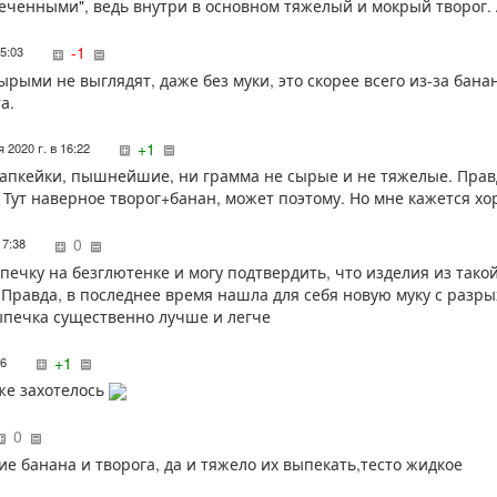
еченными", ведь внутри в основном тяжелый и мокрый творог.
-1
15:03
ырыми не выглядят, даже без муки, это скорее всего из-за бана
а.
+1
 2020 г. в 16:22
капкейки, пышнейшие, ни грамма не сырые и не тяжелые. Правд
 Тут наверное творог+банан, может поэтому. Но мне кажется хо
0
17:38
ыпечку на безглютенке и могу подтвердить, что изделия из так
 Правда, в последнее время нашла для себя новую муку с разрых
ыпечка существенно лучше и легче
+1
36
же захотелось
0
е банана и творога, да и тяжело их выпекать,тесто жидкое