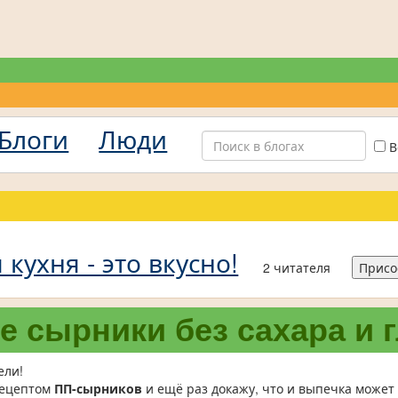
Блоги
Люди
В
кухня - это вкусно!
2 читателя
Присо
 сырники без сахара и 
ели!
рецептом
ПП-сырников
и ещё раз докажу, что и выпечка может