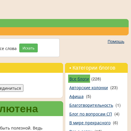
Помощь
се слова
Искать
• Категории блогов
Все блоги
(228)
Авторские колонки
(23)
единиться
Афиша
(5)
Благотворительность
(1)
глютена
Блог по вопросам СП
(4)
В мире прекрасного
(6)
 быть полезной. Ведь