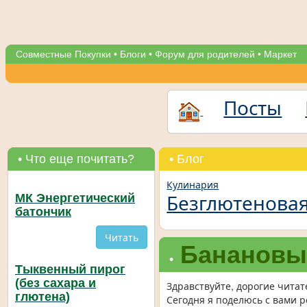
Совместные Покупки
•
Блоги
•
Форум для родителей
•
Маркет
Посты
• Что еще почитать?
• Блог
Кулинария
Безглютеновая 
МК Энергетический
батончик
Читать
Банановые
•
Тыквенный пирог
(без сахара и
Здравствуйте, дорогие читат
глютена)
Сегодня я поделюсь с вами 