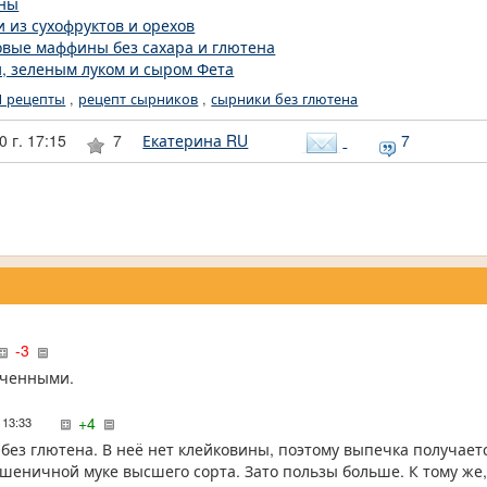
оны
 из сухофруктов и орехов
овые маффины без сахара и глютена
и, зеленым луком и сыром Фета
 рецепты
,
рецепт сырников
,
сырники без глютена
 г. 17:15
7
Екатерина RU
7
-3
еченными.
+4
в 13:33
е без глютена. В неё нет клейковины, поэтому выпечка получае
пшеничной муке высшего сорта. Зато пользы больше. К тому же,