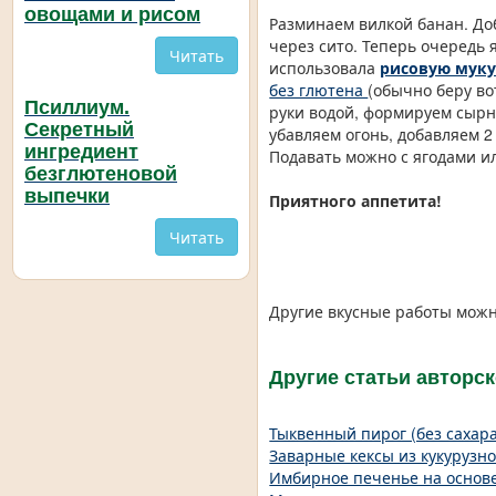
овощами и рисом
Разминаем вилкой банан. Доб
через сито. Теперь очередь 
Читать
использовала
рисовую муку 
без глютена
(обычно беру в
Псиллиум.
руки водой, формируем сырн
Секретный
убавляем огонь, добавляем 2
ингредиент
Подавать можно с ягодами и
безглютеновой
выпечки
Приятного аппетита!
Читать
Другие вкусные работы можн
Другие статьи авторс
Тыквенный пирог (без сахара
Заварные кексы из кукурузно
Имбирное печенье на основе