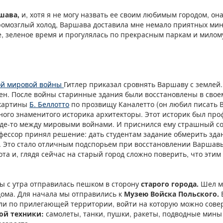
шава,
и, хотя я не могу назвать ее своим любимым городом, он
ромозглый холод, Варшава доставила мне немало приятных мину
е, зеленое время и прогулялась по прекрасным паркам и милому
ой мировой войны
Гитлер приказал сровнять Варшаву с землей.
ен. После войны старинные здания были восстановлены в свое
 картины
Б. Беллотто
по прозвищу Каналетто (он любил писать 
дного знаменитого историка архитекторы. Этот историк был про
где-то между мировыми войнами. И приснился ему страшный со
фессор принял решение: дать студентам задание обмерить здан
. Это стало отличным подспорьем при восстановлении Варшав
ота и, глядя сейчас на старый город сложно поверить, что этим
ы с утра отправилась пешком в сторону
старого города.
Шел мо
дома. Для начала мы отправились к
Музею Войска Польского.
или по прилегающей территории, войти на которую можно сове
ной техники:
самолеты, танки, пушки, ракеты, подводные мины 