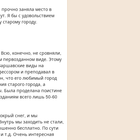
а прочно заняла место в
т. Я бы с удовольствием
 старому городу.
 Всю, конечно, не сровняли,
м первозданном виде. Этому
Варшавские виды на
фессором и преподавал в
н, что его любимый город
ия старого города, а
ы. Была проделана поистине
 зданиям всего лишь 50-60
крый снег, и мы
Внутрь мы заходить не стали,
ршенно бесплатно. По сути
и т.д. Очень интересная