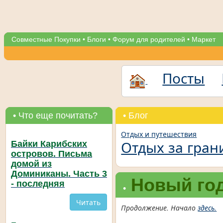
Совместные Покупки
•
Блоги
•
Форум для родителей
•
Маркет
Посты
• Что еще почитать?
• Блог
Отдых и путешествия
Отдых за гран
Байки Карибских
островов. Письма
домой из
Доминиканы. Часть 3
Новый год
- последняя
•
Читать
Продолжение. Начало
здесь.