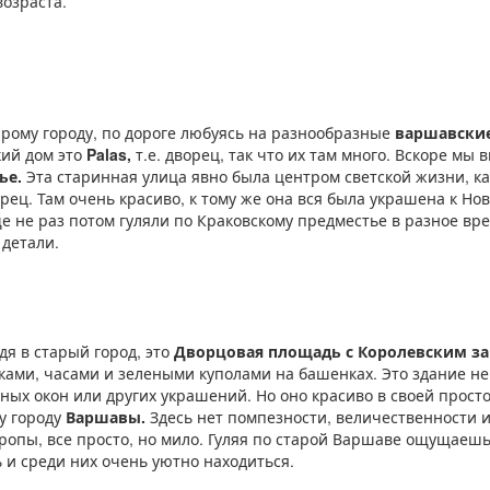
возраста.
арому городу, по дороге любуясь на разнообразные
варшавские
ий дом это
Palas,
т.е. дворец, так что их там много. Вскоре мы
ье.
Эта старинная улица явно была центром светской жизни, к
орец. Там очень красиво, к тому же она вся была украшена к Но
 не раз потом гуляли по Краковскому предместье в разное вре
детали.
дя в старый город, это
Дворцовая площадь с Королевским 
ками, часами и зелеными куполами на башенках. Это здание не
ных окон или других украшений. Но оно красиво в своей прост
у городу
Варшавы.
Здесь нет помпезности, величественности 
ропы, все просто, но мило. Гуляя по старой Варшаве ощущаешь
 и среди них очень уютно находиться.