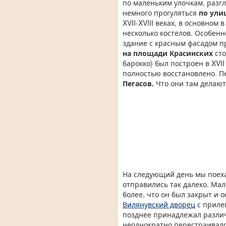
по маленьким улочкам, раз
немного прогуляться
по ули
XVII-XVIII веках, в основно
несколько костелов. Особен
здание с красным фасадом пр
на площади Красинских
сто
барокко) был построен в XVI
полностью восстановлено. П
Пегасов.
Что они там делают
На следующий день мы поех
отправились так далеко. Мал
более, что он был закрыт и 
Вилянувский дворец
с приле
позднее принадлежал различ
неоднократно перестраивало