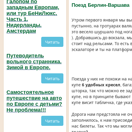
Галопом по
Поезд Берлин-Варшава
западным Европам,
или тур БеНиЛюкс.
Часть 1.
Утром первого января мы 
Нидерланды.
пустынно, на тротуарах валя
Амстердам
это весело шуршало под ног
). Добравшись до вокзала, м
Читать
стоит над рельсами. То есть
эскалаторе и ты на платформ
Путеводитель
вольного странника.
Зимой в Европе.
Читать
Поезда у них не похожи на 
купе
6 удобных кресел
, баг
шторка, так что можно ее за
Самостоятельное
купе, но в принципе бывают 
путешествие на авто
купе висит табличка, где ука
по Европе с детьми?
Не проблема!!!
Дорога нам предстояла не оч
заполнилось, к нам присоед
Читать
нас билеты. Так что мы мог
травкой.