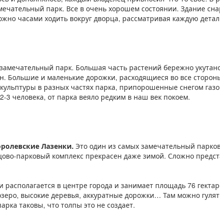
ечательный парк. Все в очень хорошем состоянии. Здание сн
жно часами ходить вокруг дворца, рассматривая каждую детал
 замечательный парк. Большая часть растений бережно укутано 
ен. Большие и маленькие дорожки, расходящиеся во все сторон
 скульптуры в разных частях парка, припорошенные снегом газ
2-3 человека, от парка веяло редким в наш век покоем.
оролевские Лазенки.
Это один из самых замечательный парков
цово-парковый комплекс прекрасен даже зимой. Сложно предст
и располагается в центре города и занимает площадь 76 гекта
озеро, высокие деревья, аккуратные дорожки… Там можно гулят
арка таковы, что толпы это не создает.