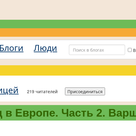
Блоги
Люди
В
ицей
219 читателей
Присоединиться
 в Европе. Часть 2. Вар