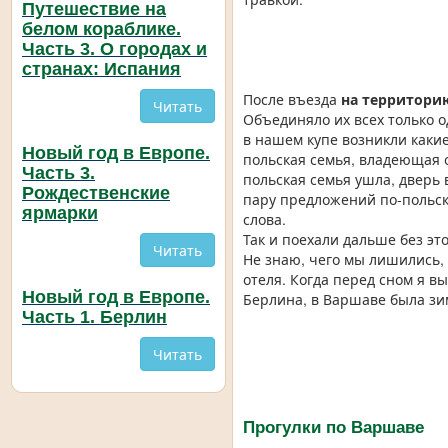
Путешествие на
белом кораблике.
Часть 3. О городах и
странах: Испания
После въезда
на территор
Читать
Объединяло их всех только 
в нашем купе возникли какие
Новый год в Европе.
польская семья, владеющая о
Часть 3.
польская семья ушла, дверь 
Рождественские
пару предложений по-польски
ярмарки
слова.
Так и поехали дальше без э
Читать
Не знаю, чего мы лишились,
отеля. Когда перед сном я в
Новый год в Европе.
Берлина, в Варшаве была зим
Часть 1. Берлин
Читать
Прогулки по Варшаве