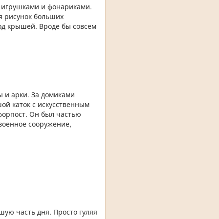
с игрушками и фонариками.
я рисунок больших
од крышей. Вроде бы совсем
 и арки. За домиками
ой каток с искусственным
форпост. Он был частью
 военное сооружение,
шую часть дня. Просто гуляя