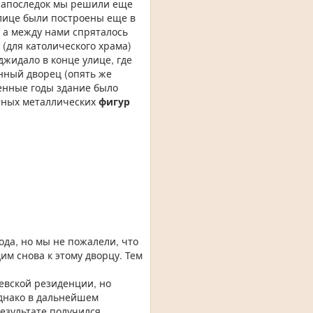
 Напоследок мы решили еще
лице были построены еще в
, а между нами спряталось
(для католического храма)
джидало в конце улице, где
нный дворец (опять же
оенные годы здание было
тных металлических
фигур
ода, но мы не пожалели, что
им снова к этому дворцу. Тем
евской резиденции, но
однако в дальнейшем
результате получился