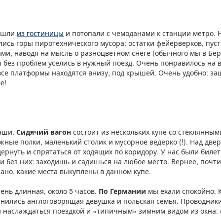
вышли
из гостиницы
и потопали с чемоданами к станции метро. Н
лись горы пиротехнического мусора: остатки фейерверков, пус
ами, наводя на мысль о разноцветном снеге (обычного мы в Бе
ы без проблем уселись в нужный поезд. Очень понравилось на во
 все платформы находятся внизу, под крышей. Очень удобно: заш
е!
наши.
Сидячий вагон
состоит из нескольких купе со стеклянным
ажные полки, маленький столик и мусорное ведерко (!). Над две
дернуть и спрятаться от ходящих по коридору. У нас были бил
и без них: заходишь и садишься на любое место. Вернее, почти
зано, какие места выкуплены в данном купе.
ень длинная, около 5 часов.
По Германии
мы ехали спокойно. 
инились англоговорящая девушка и польская семья. Проводник
ли наслаждаться поездкой и «типичным» зимним видом из окна: