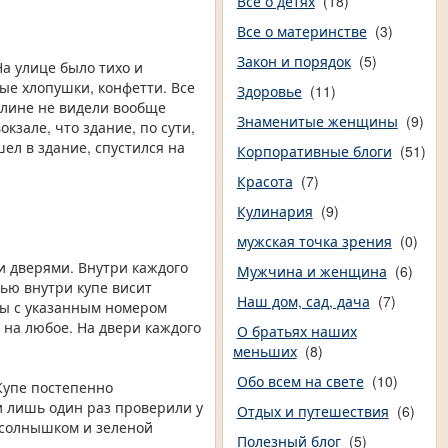
Все о детях
(18)
Все о материнстве
(3)
Закон и порядок
(5)
а улице было тихо и
тые хлопушки, конфетти. Все
Здоровье
(11)
рлине не видели вообще
Знаменитые женщины
(9)
кзале, что здание, по сути,
ел в здание, спустился на
Корпоративные блоги
(51)
Красота
(7)
Кулинария
(9)
мужская точка зрения
(0)
и дверями. Внутри каждого
Мужчина и женщина
(6)
рью внутри купе висит
Наш дом, сад, дача
(7)
еты с указанным номером
 на любое. На двери каждого
О братьях наших
меньших
(8)
Обо всем на свете
(10)
Купе постепенно
и лишь один раз проверили у
Отдых и путешествия
(6)
 солнышком и зеленой
Полезный блог
(5)