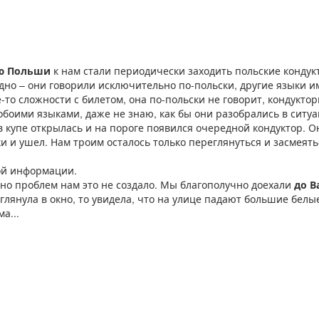
ию Польши
к нам стали периодически заходить польские кондук
одно – они говорили исключительно по-польски, другие языки 
-то сложности с билетом, она по-польски не говорит, кондуктор
боими языками, даже не знаю, как бы они разобрались в ситуац
в купе открылась и на пороге появился очередной кондуктор. Он
 и ушел. Нам троим осталось только переглянуться и засмеятьс
той информации.
 но проблем нам это не создало. Мы благополучно доехали
до 
ыглянула в окно, то увидела, что на улице падают большие белые
а...