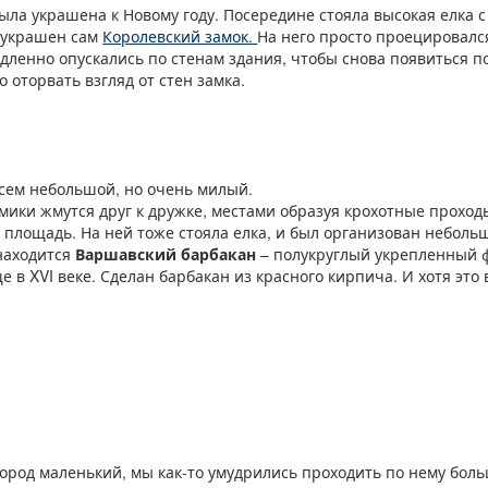
ыла украшена к Новому году. Посередине стояла высокая елка 
 украшен сам
Королевский замок.
На него просто проецировалс
ленно опускались по стенам здания, чтобы снова появиться п
 оторвать взгляд от стен замка.
сем небольшой, но очень милый.
ики жмутся друг к дружке, местами образуя крохотные проходы
площадь. На ней тоже стояла елка, и был организован небольш
находится
Варшавский барбакан
– полукруглый укрепленный 
 в XVI веке. Сделан барбакан из красного кирпича. И хотя это
город маленький, мы как-то умудрились проходить по нему боль