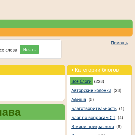
Помощь
се слова
Искать
• Категории блогов
Все блоги
(228)
Авторские колонки
(23)
Афиша
(5)
Благотворительность
(1)
шава
Блог по вопросам СП
(4)
В мире прекрасного
(6)