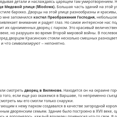
глядывая детали и наслаждаясь царящем там умиротворением.
це Медовой улице (Miodowa).
Большая часть зданий на этой у
м в стиле барокко. Дворцы на этой улице разнообразны и красивы
но мне запомнился
костел Преображения Господня,
небольшое 
ивлекает внимание и радует глаз. Но самое интересное нас по
ит их одноименных дворец с парком. Это красивый величестве
I веке, но разрушен во время Второй мировой войны. В послев
еред дворцом Красинских стояли несколько смешных разноцве
 и что символизируют – непонятно.
али смотреть
дворец в Вилянове.
Находится он на окраине гор
о того, если еще раз окажемся в Варшаве, то непременно съезд
осмотреть мы его смогли только снаружи.
гающим к нему парком создавался в качестве загородной корол
ным дворянским семьям. Здание было построено в XVII веке, 
сь и дополнялось, каждый владелец привносил что-то свое. В 