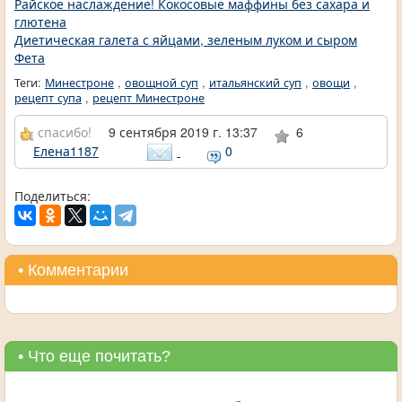
Райское наслаждение! Кокосовые маффины без сахара и
глютена
Диетическая галета с яйцами, зеленым луком и сыром
Фета
Теги:
Минестроне
,
овощной суп
,
итальянский суп
,
овощи
,
рецепт супа
,
рецепт Минестроне
спасибо!
9 сентября 2019 г. 13:37
6
Елена1187
0
Поделиться:
• Комментарии
• Что еще почитать?