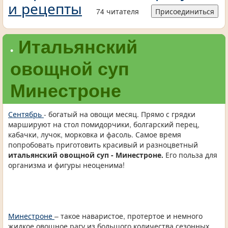
и рецепты
74 читателя
Присоединиться
Итальянский
•
овощной суп
Минестроне
Сентябрь
- богатый на овощи месяц. Прямо с грядки
маршируют на стол помидорчики, болгарский перец,
кабачки, лучок, морковка и фасоль. Самое время
попробовать приготовить красивый и разноцветный
итальянский овощной суп - Минестроне.
Его польза для
организма и фигуры неоценима!
Минестроне
– такое наваристое, протертое и немного
жидкое овощное рагу из большого количества сезонных