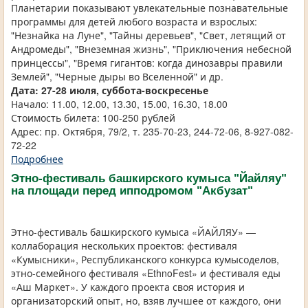
Планетарии показывают увлекательные познавательные
программы для детей любого возраста и взрослых:
"Незнайка на Луне", "Тайны деревьев", "Свет, летящий от
Андромеды", "Внеземная жизнь", "Приключения небесной
принцессы", "Время гигантов: когда динозавры правили
Землей", "Черные дыры во Вселенной" и др.
Дата: 27-28 июля, суббота-воскресенье
Начало: 11.00, 12.00, 13.30, 15.00, 16.30, 18.00
Стоимость билета: 100-250 рублей
Адрес: пр. Октября, 79/2, т. 235-70-23, 244-72-06, 8-927-082-
72-22
Подробнее
Этно-фестиваль башкирского кумыса "Йайляу"
на площади перед ипподромом "Акбузат"
Этно-фестиваль башкирского кумыса «ЙАЙЛЯУ» —
коллаборация нескольких проектов: фестиваля
«Кумысники», Республиканского конкурса кумысоделов,
этно-семейного фестиваля «EthnoFest» и фестиваля еды
«Аш Маркет». У каждого проекта своя история и
организаторский опыт, но, взяв лучшее от каждого, они