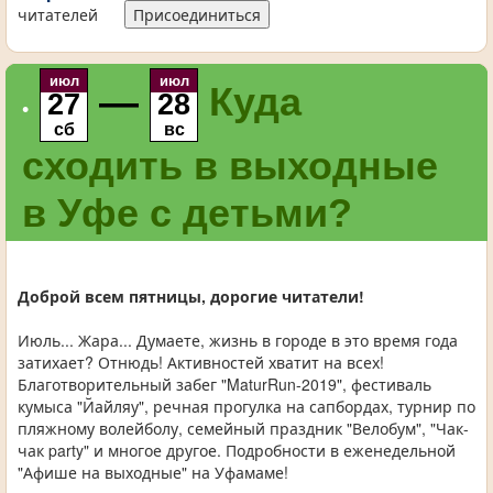
читателей
Присоединиться
июл
июл
—
Куда
27
28
•
сб
вс
сходить в выходные
в Уфе с детьми?
Доброй всем пятницы, дорогие читатели!
Июль... Жара... Думаете, жизнь в городе в это время года
затихает? Отнюдь! Активностей хватит на всех!
Благотворительный забег "MaturRun-2019", фестиваль
кумыса "Йайляу", речная прогулка на сапбордах, турнир по
пляжному волейболу, семейный праздник "Велобум", "Чак-
чак party" и многое другое. Подробности в еженедельной
"Афише на выходные" на Уфамаме!